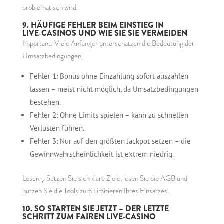
problematisch wird.
9. HÄUFIGE FEHLER BEIM EINSTIEG IN
LIVE‑CASINOS UND WIE SIE SIE VERMEIDEN
Important: Viele Anfänger unterschätzen die Bedeutung der
Umsatzbedingungen.
Fehler 1: Bonus ohne Einzahlung sofort auszahlen
lassen – meist nicht möglich, da Umsatzbedingungen
bestehen.
Fehler 2: Ohne Limits spielen – kann zu schnellen
Verlusten führen.
Fehler 3: Nur auf den größten Jackpot setzen – die
Gewinnwahrscheinlichkeit ist extrem niedrig.
Lösung: Setzen Sie sich klare Ziele, lesen Sie die AGB und
nutzen Sie die Tools zum Limitieren Ihres Einsatzes.
10. SO STARTEN SIE JETZT – DER LETZTE
SCHRITT ZUM FAIREN LIVE‑CASINO