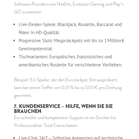
Software‑Providern wie NetEnt, Evolution Gaming und Play’n
GO zusammen.
Live‑Dealer‑Spiele: Blackjack, Roulette, Baccarat und
Poker in HD‑Qualität.
Progressive Slots: Mega‑Jackpots mit bis zu 1 Million €
Gewinnpotenzial.
Tischvarianten: Europäisches, französisches und
amerikanisches Roulette für verschiedene Vorlieben.
Beispiel: Ein Spieler, der den EuroJackpot Slot ausprobiert,
kann bei einem Treffer von 0,01 % bis zu 500 € pro Drehung
gewinnen.
7. KUNDENSERVICE – HILFE, WENN SIE SIE
BRAUCHEN
Ein schneller und kompetenter Support ist ein Zeichen für
Professionalität. Total Casino bietet:
Live‑Chat 24/7 – Sofortige Antworten auf technische