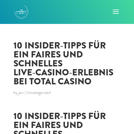
10 INSIDER‑TIPPS FÜR
EIN FAIRES UND
SCHNELLES
LIVE‑CASINO‑ERLEBNIS
BEI TOTAL CASINO
by
javi
|
Uncategorized
10 INSIDER‑TIPPS FÜR
EIN FAIRES UND