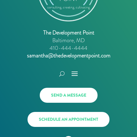
The Development Point
Baltimore, MD
410-444-4444
samantha@thedevelopmentpoint.com
SEND A MESSAGE
SCHEDULE AN APPOINTMENT