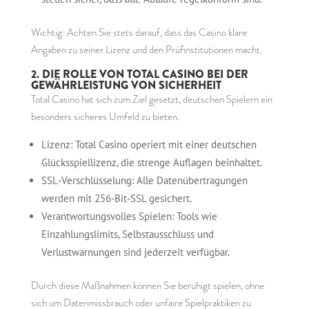
Wichtig: Achten Sie stets darauf, dass das Casino klare
Angaben zu seiner Lizenz und den Prüfinstitutionen macht.
2. DIE ROLLE VON TOTAL CASINO BEI DER
GEWÄHRLEISTUNG VON SICHERHEIT
Total Casino hat sich zum Ziel gesetzt, deutschen Spielern ein
besonders sicheres Umfeld zu bieten.
Lizenz: Total Casino operiert mit einer deutschen
Glücksspiellizenz, die strenge Auflagen beinhaltet.
SSL‑Verschlüsselung: Alle Datenübertragungen
werden mit 256‑Bit‑SSL gesichert.
Verantwortungsvolles Spielen: Tools wie
Einzahlungslimits, Selbstausschluss und
Verlustwarnungen sind jederzeit verfügbar.
Durch diese Maßnahmen können Sie beruhigt spielen, ohne
sich um Datenmissbrauch oder unfaire Spielpraktiken zu