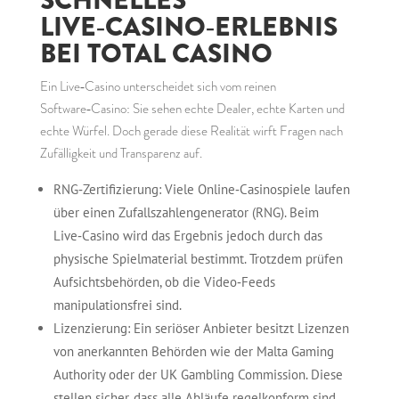
SCHNELLES
LIVE‑CASINO‑ERLEBNIS
BEI TOTAL CASINO
Ein Live‑Casino unterscheidet sich vom reinen
Software‑Casino: Sie sehen echte Dealer, echte Karten und
echte Würfel. Doch gerade diese Realität wirft Fragen nach
Zufälligkeit und Transparenz auf.
RNG‑Zertifizierung: Viele Online‑Casinospiele laufen
über einen Zufallszahlengenerator (RNG). Beim
Live‑Casino wird das Ergebnis jedoch durch das
physische Spielmaterial bestimmt. Trotzdem prüfen
Aufsichtsbehörden, ob die Video‑Feeds
manipulationsfrei sind.
Lizenzierung: Ein seriöser Anbieter besitzt Lizenzen
von anerkannten Behörden wie der Malta Gaming
Authority oder der UK Gambling Commission. Diese
stellen sicher, dass alle Abläufe regelkonform sind.