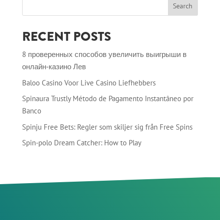
Search
RECENT POSTS
8 проверенных способов увеличить выигрыши в
онлайн‑казино Лев
Baloo Casino Voor Live Casino Liefhebbers
Spinaura Trustly Método de Pagamento Instantâneo por
Banco
Spinju Free Bets: Regler som skiljer sig från Free Spins
Spin-polo Dream Catcher: How to Play