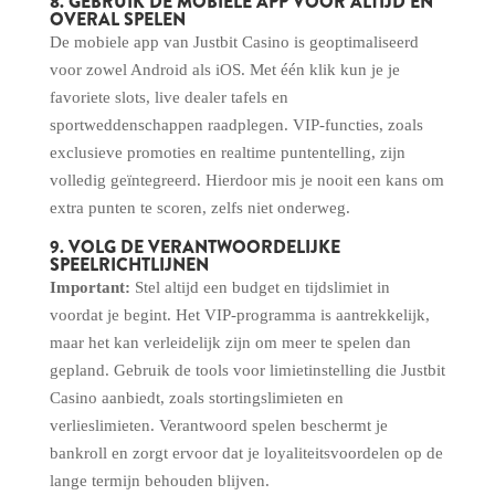
8. GEBRUIK DE MOBIELE APP VOOR ALTIJD EN
OVERAL SPELEN
De mobiele app van Justbit Casino is geoptimaliseerd
voor zowel Android als iOS. Met één klik kun je je
favoriete slots, live dealer tafels en
sportweddenschappen raadplegen. VIP‑functies, zoals
exclusieve promoties en realtime puntentelling, zijn
volledig geïntegreerd. Hierdoor mis je nooit een kans om
extra punten te scoren, zelfs niet onderweg.
9. VOLG DE VERANTWOORDELIJKE
SPEELRICHTLIJNEN
Important:
Stel altijd een budget en tijdslimiet in
voordat je begint. Het VIP‑programma is aantrekkelijk,
maar het kan verleidelijk zijn om meer te spelen dan
gepland. Gebruik de tools voor limietinstelling die Justbit
Casino aanbiedt, zoals stortingslimieten en
verlieslimieten. Verantwoord spelen beschermt je
bankroll en zorgt ervoor dat je loyaliteitsvoordelen op de
lange termijn behouden blijven.