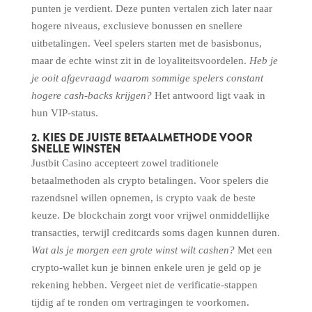
punten je verdient. Deze punten vertalen zich later naar
hogere niveaus, exclusieve bonussen en snellere
uitbetalingen. Veel spelers starten met de basisbonus,
maar de echte winst zit in de loyaliteitsvoordelen.
Heb je
je ooit afgevraagd waarom sommige spelers constant
hogere cash‑backs krijgen?
Het antwoord ligt vaak in
hun VIP‑status.
2. KIES DE JUISTE BETAALMETHODE VOOR
SNELLE WINSTEN
Justbit Casino accepteert zowel traditionele
betaalmethoden als crypto betalingen. Voor spelers die
razendsnel willen opnemen, is crypto vaak de beste
keuze. De blockchain zorgt voor vrijwel onmiddellijke
transacties, terwijl creditcards soms dagen kunnen duren.
Wat als je morgen een grote winst wilt cashen?
Met een
crypto‑wallet kun je binnen enkele uren je geld op je
rekening hebben. Vergeet niet de verificatie‑stappen
tijdig af te ronden om vertragingen te voorkomen.