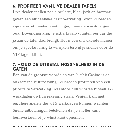
6. PROFITEER VAN LIVE DEALER TAFELS
Live dealer spellen zoals roulette, blackjack en baccarat
geven een authentieke casino‑ervaring. Voor VIP‑leden
zijn de inzetlimieten vaak hoger, maar de winstmarges
ook. Bovendien krijg je extra loyalty‑punten per uur die
je aan de tafel doorbrengt. Het is een uitstekende manier
om je speelervaring te verrijken terwijl je sneller door de
VIP‑lagen klimt.
7. HOUD DE UITBETALINGSSNELHEID IN DE
GATEN
Een van de grootste voordelen van Justbit Casino is de
bliksemsnelle uitbetaling. VIP‑leden profiteren van een
prioritaire verwerking, waardoor hun winsten binnen 1‑2
werkdagen op hun rekening staan. Vergelijk dit met
reguliere spelers die tot 5 werkdagen kunnen wachten.
Snelle uitbetalingen betekenen dat je sneller kunt
herinvesteren of je winst kunt opnemen.