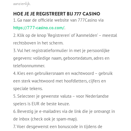
aanzienlijk.
HOE JE JE REGISTREERT BIJ 777 CASINO
Ga naar de officiële website van 777Casino via
https://777-casino.co.com/
.
Klik op de knop ‘Registreren’ of ‘Aanmelden’ – meestal
rechtsboven in het scherm.
Vul het registratieformulier in met je persoonlijke
gegevens: volledige naam, geboortedatum, adres en
telefoonnummer.
Kies een gebruikersnaam en wachtwoord – gebruik
een sterk wachtwoord met hoofdletters, cijfers en
speciale tekens.
Selecteer je gewenste valuta – voor Nederlandse
spelers is EUR de beste keuze.
Bevestig je e-mailadres via de link die je ontvangt in
de inbox (check ook je spam-map).
Voer desgewenst een bonuscode in tijdens de