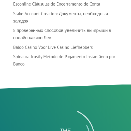
Esconline Cláusulas de Encerramento de Conta
Stake Account Creation: Дакументы, неабходныя
загадзя
8 проверенных способов увеличить выигрыши в
онлайн‑казино Лев
Baloo Casino Voor Live Casino Liefhebbers
Spinaura Trustly Método de Pagamento Instantâneo por
Banco