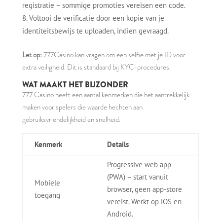
registratie – sommige promoties vereisen een code.
Voltooi de verificatie door een kopie van je
identiteitsbewijs te uploaden, indien gevraagd.
Let op:
777Casino kan vragen om een selfie met je ID voor
extra veiligheid. Dit is standaard bij KYC-procedures.
WAT MAAKT HET BIJZONDER
777 Casino heeft een aantal kenmerken die het aantrekkelijk
maken voor spelers die waarde hechten aan
gebruiksvriendelijkheid en snelheid.
Kenmerk
Details
Progressive web app
(PWA) – start vanuit
Mobiele
browser, geen app-store
toegang
vereist. Werkt op iOS en
Android.