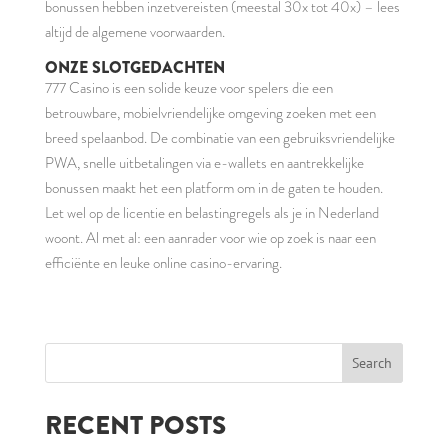
bonussen hebben inzetvereisten (meestal 30x tot 40x) – lees
altijd de algemene voorwaarden.
ONZE SLOTGEDACHTEN
777 Casino is een solide keuze voor spelers die een
betrouwbare, mobielvriendelijke omgeving zoeken met een
breed spelaanbod. De combinatie van een gebruiksvriendelijke
PWA, snelle uitbetalingen via e-wallets en aantrekkelijke
bonussen maakt het een platform om in de gaten te houden.
Let wel op de licentie en belastingregels als je in Nederland
woont. Al met al: een aanrader voor wie op zoek is naar een
efficiënte en leuke online casino-ervaring.
Search
RECENT POSTS