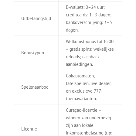
E-wallets: 0–24 uur;
creditcards: 1–3 dagen;
Uitbetalingstijd
bankoverschrijving: 3–5
dagen.
Welkomstbonus tot €500
+ gratis spins; wekelijkse
Bonustypen
reloads; cashback-
aanbiedingen.
Gokautomaten,
tafelspellen, live dealer,
Spelenaanbod
en exclusieve 777-
themavarianten.
Curaçao-licentie –
winnen kan onderhevig
zijn aan lokale
Licentie
inkomstenbelasting (tip: