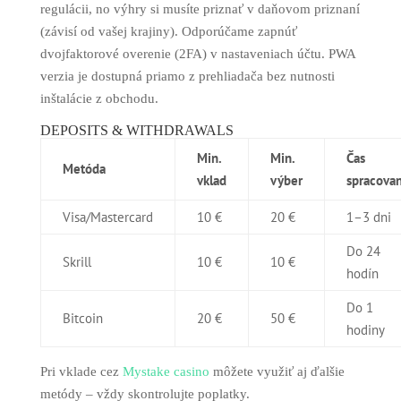
regulácii, no výhry si musíte priznať v daňovom priznaní
(závisí od vašej krajiny). Odporúčame zapnúť
dvojfaktorové overenie (2FA) v nastaveniach účtu. PWA
verzia je dostupná priamo z prehliadača bez nutnosti
inštalácie z obchodu.
DEPOSITS & WITHDRAWALS
Min.
Min.
Čas
Metóda
vklad
výber
spracovan
Visa/Mastercard
10 €
20 €
1–3 dni
Do 24
Skrill
10 €
10 €
hodín
Do 1
Bitcoin
20 €
50 €
hodiny
Pri vklade cez
Mystake casino
môžete využiť aj ďalšie
metódy – vždy skontrolujte poplatky.