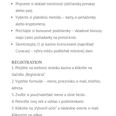
Pripravte si doklad totožnosti (občiansky preukaz
alebo pas).
Vyberte si platobnú metódu – karty, e‑peňaženky
alebo kryptomeny.
Prečítajte si bonusové podmienky – vkladové bonusy
majú často požiadavky na pretočenie.
Skontrolujte, či je kasíno licencované (napríklad
Curacao) – výhry môžu podliehať miestnej dani.
REGISTRATION
Prejdite na webovú stránku kasína a kliknite na
tlačidlo „Registrácia“.
Vyplňte formulár – meno, priezvisko, e‑mail, telefón,
adresa.
Zvoľte si používateľské meno a silné heslo.
Potvrďte svoj vek a súhlas s podmienkami.
Kliknite na „Vytvoriť účet“ a následne overte e‑mail
kliknutím na odkaz.