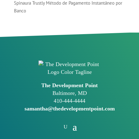
Spinaura Trustly Método de Pagamento Instantâneo por
Banco
The Development Point
Baltimore, MD
410-444-4444
samantha@thedevelopmentpoint.com