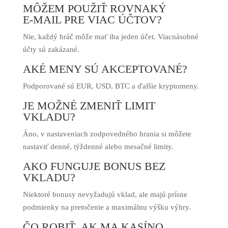
MÔŽEM POUŽIŤ ROVNAKÝ
E‑MAIL PRE VIAC ÚČTOV?
Nie, každý hráč môže mať iba jeden účet. Viacnásobné
účty sú zakázané.
AKÉ MENY SÚ AKCEPTOVANÉ?
Podporované sú EUR, USD, BTC a ďalšie kryptomeny.
JE MOŽNÉ ZMENIŤ LIMIT
VKLADU?
Áno, v nastaveniach zodpovedného hrania si môžete
nastaviť denné, týždenné alebo mesačné limity.
AKO FUNGUJE BONUS BEZ
VKLADU?
Niektoré bonusy nevyžadujú vklad, ale majú prísne
podmienky na pretočenie a maximálnu výšku výhry.
ČO ROBIŤ, AK MA KASÍNO