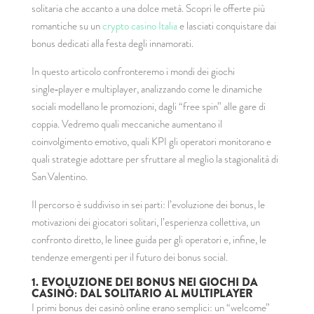
solitaria che accanto a una dolce metà. Scopri le offerte più
romantiche su un
crypto casino Italia
e lasciati conquistare dai
bonus dedicati alla festa degli innamorati.
In questo articolo confronteremo i mondi dei giochi
single‑player e multiplayer, analizzando come le dinamiche
sociali modellano le promozioni, dagli “free spin” alle gare di
coppia. Vedremo quali meccaniche aumentano il
coinvolgimento emotivo, quali KPI gli operatori monitorano e
quali strategie adottare per sfruttare al meglio la stagionalità di
San Valentino.
Il percorso è suddiviso in sei parti: l’evoluzione dei bonus, le
motivazioni dei giocatori solitari, l’esperienza collettiva, un
confronto diretto, le linee guida per gli operatori e, infine, le
tendenze emergenti per il futuro dei bonus social.
1. EVOLUZIONE DEI BONUS NEI GIOCHI DA
CASINÒ: DAL SOLITARIO AL MULTIPLAYER
I primi bonus dei casinò online erano semplici: un “welcome”