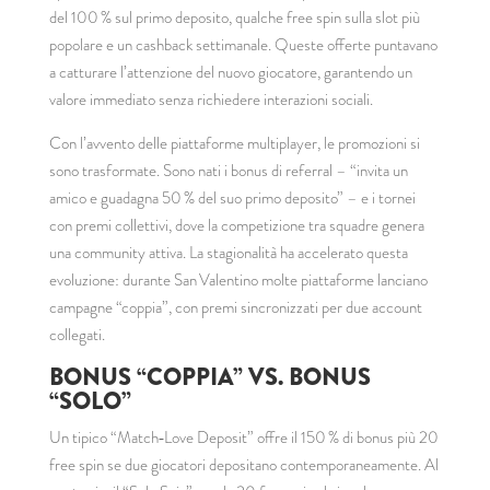
del 100 % sul primo deposito, qualche free spin sulla slot più
popolare e un cashback settimanale. Queste offerte puntavano
a catturare l’attenzione del nuovo giocatore, garantendo un
valore immediato senza richiedere interazioni sociali.
Con l’avvento delle piattaforme multiplayer, le promozioni si
sono trasformate. Sono nati i bonus di referral – “invita un
amico e guadagna 50 % del suo primo deposito” – e i tornei
con premi collettivi, dove la competizione tra squadre genera
una community attiva. La stagionalità ha accelerato questa
evoluzione: durante San Valentino molte piattaforme lanciano
campagne “coppia”, con premi sincronizzati per due account
collegati.
BONUS “COPPIA” VS. BONUS
“SOLO”
Un tipico “Match‑Love Deposit” offre il 150 % di bonus più 20
free spin se due giocatori depositano contemporaneamente. Al