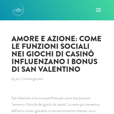
AMORE E AZIONE: COME
LE FUNZIONI SOCIALI
NEI GIOCHI DI CASINÒ
INFLUENZANO I BONUS
DI SAN VALENTINO
by
javi
|
Uncategorized
San Valentino è la scusa perfetta per unire due passioni:
l’amore e il brivido dei giochi da casinò. La notte più romantica
dell’anno invita i giocatori a cercare emozioni intense, sia in