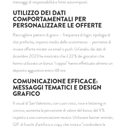
messaggi di responsabilità e limiti auto‑imposti.
UTILIZZO DEI DATI
COMPORTAMENTALI PER
PERSONALIZZARE LE OFFERTE
Raccogliere pattern di gioco – frequenza di login, tipologia di
slot preferita, importo medio delle scommesse – permette di
inviare offerte mirate via email o push. Un’analisi dei dati di
dicembre 2023 ha mostrato che il 22 % dei giocatori che
hanno utilizzato un bonus “coppia” hanno effettuato almeno un
deposito aggiuntivo entro 48 ore.
COMUNICAZIONE EFFICACE:
MESSAGGI TEMATICI E DESIGN
GRAFICO
Il visual di San Valentino, con cuori rossi, rose e lettering in
corsivo, aumenta la percezione di valore del bonus del 9 %
rispetto a una comunicazione neutra. Utilizzare banner animati,
GIF di fuochi d’artificio e copy che invita a “condividere la