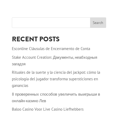
Search
RECENT POSTS
Esconline Cláusulas de Encerramento de Conta
Stake Account Creation: Дакументы, неабходныя
загадзя
Rituales de la suerte y la ciencia del jackpot: cómo la
psicología del jugador transforma supersticiones en
ganancias
8 проверенных способов увеличить выигрыши в
онлайн‑казино Лев
Baloo Casino Voor Live Casino Liefhebbers