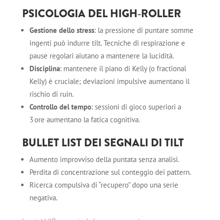
PSICOLOGIA DEL HIGH‑ROLLER
Gestione dello stress
: la pressione di puntare somme
ingenti può indurre tilt. Tecniche di respirazione e
pause regolari aiutano a mantenere la lucidità.
Disciplina
: mantenere il piano di Kelly (o fractional
Kelly) è cruciale; deviazioni impulsive aumentano il
rischio di ruin.
Controllo del tempo
: sessioni di gioco superiori a
3 ore aumentano la fatica cognitiva.
BULLET LIST DEI SEGNALI DI TILT
Aumento improvviso della puntata senza analisi.
Perdita di concentrazione sul conteggio dei pattern.
Ricerca compulsiva di “recupero” dopo una serie
negativa.