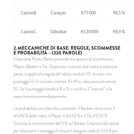
CasinoB
Curaçao
€75 000
98,5 %
CasinoC
Gibraltar
€120 000
98,9 %
2. MECCANICHE DI BASE: REGOLE, SCOMMESSE
E PROBABILITÀ – (320 PAROLE)
Il baccarat Punto Banco prevede tre opzioni di scommessa:
Player, Banker e Tie. Dopo aver ricevuto due carte a ciascuna
parte, si applica la regola del valore modulo 10: le mani con
punteggio 0‑9 vincono, mentre 10‑19 si riducono sottraendo
10. Se il punteggio totale è 8 o 9, si verifica il “natural” e la
mano termina immediatamente.
Le probabilità sono ben documentate: il Banker vince circa il
45,86 % delle volte, il Player il 44,62 % e il Tie il 9,52 %.
Tuttavia, la commissione del 5 % sul Banker (imposta dal casinò
per bilanciare il vantaggio) riduce il margine reale al 1,06 % per