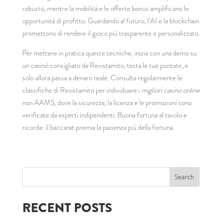
robusto, mentre la mobilità e le offerte bonus amplificano le
opportunità di profitto. Guardando al futuro, l’AI e la blockchain
promettono di rendere il gioco più trasparente e personalizzato.
Per mettere in pratica queste tecniche, inizia con una demo su
un casinò consigliato da Revistamito, testa le tue puntate, e
solo allora passa a denaro reale. Consulta regolarmente le
classifiche di Revistamito per individuare i
migliori casino online
non AAMS, dove la sicurezza, la licenza e le promozioni sono
verificate da esperti indipendenti. Buona fortuna al tavolo e
ricorda: il baccarat premia la pazienza più della fortuna.
Search
RECENT POSTS