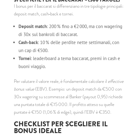
I bonus per il baccarat si differenziano in tre tipologie principali:
deposit match, cash‑back e tornei.
Deposit match
: 200 % fino a €2 000, ma con wagering
di 30x sul bankroll di baccarat.
Cash‑back
: 10 % delle perdite nette settimanali, con
un cap di €500.
Tornei
: leaderboard a tema baccarat, premi in cash e
buoni viaggio.
Per valutare il valore reale, è fondamentale calcolare il
effective
bonus value
(EBV). Esempio: un deposit match da €500 con
30x wagering su scommesse al Banker (payout 0,95) richiede
una puntata totale di €15 000. Il profitto atteso su quelle
puntate è €150 (1,06 % di edge), quindi l’EBV è €350.
CHECKLIST PER SCEGLIERE IL
BONUS IDEALE