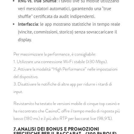
RNG vs. True Shuffle
: i tavoli live su mobile utilizzano
veri mescolatori automatici, garantendo una “true
shuffle” certificata da audit indipendenti.
Interfaccia
: le app mostrano statistiche in tempo reale
(vincite, commissioni, storico) senza sovraccaricare il
display.
Per massimizzare la performance, è consigliabile:
1. Utilizzare una connessione Wi‑Fi stabile (≥30 Mbps).
2. Attivare la modalità “High Performance” nelle impostazioni
del dispositivo.
3. Disattivare le notifiche di altre app per ridurre i ritardi di
input.
Revistamito ha testato le versioni mobile di cinque top casinò e
ha riscontrato che CasinoC offre il tempo medio di risposta più
basso (180 ms) e il più alto RTP per baccarat live (98,9 %).
7. ANALISI DEI BONUS E PROMOZIONI
SPECIFICHE PER IL BACCARAT – (300 PAROLE)