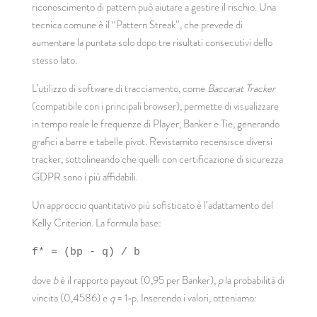
riconoscimento di pattern può aiutare a gestire il rischio. Una
tecnica comune è il “Pattern Streak”, che prevede di
aumentare la puntata solo dopo tre risultati consecutivi dello
stesso lato.
L’utilizzo di software di tracciamento, come
Baccarat Tracker
(compatibile con i principali browser), permette di visualizzare
in tempo reale le frequenze di Player, Banker e Tie, generando
grafici a barre e tabelle pivot. Revistamito recensisce diversi
tracker, sottolineando che quelli con certificazione di sicurezza
GDPR sono i più affidabili.
Un approccio quantitativo più sofisticato è l’adattamento del
Kelly Criterion. La formula base:
f* = (bp - q) / b
dove
b
è il rapporto payout (0,95 per Banker),
p
la probabilità di
vincita (0,4586) e
q
= 1‑p. Inserendo i valori, otteniamo: