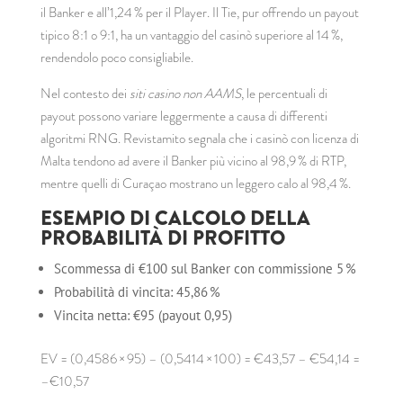
il Banker e all’1,24 % per il Player. Il Tie, pur offrendo un payout
tipico 8:1 o 9:1, ha un vantaggio del casinò superiore al 14 %,
rendendolo poco consigliabile.
Nel contesto dei
siti casino non AAMS
, le percentuali di
payout possono variare leggermente a causa di differenti
algoritmi RNG. Revistamito segnala che i casinò con licenza di
Malta tendono ad avere il Banker più vicino al 98,9 % di RTP,
mentre quelli di Curaçao mostrano un leggero calo al 98,4 %.
ESEMPIO DI CALCOLO DELLA
PROBABILITÀ DI PROFITTO
Scommessa di €100 sul Banker con commissione 5 %
Probabilità di vincita: 45,86 %
Vincita netta: €95 (payout 0,95)
EV = (0,4586 × 95) – (0,5414 × 100) = €43,57 – €54,14 =
–€10,57