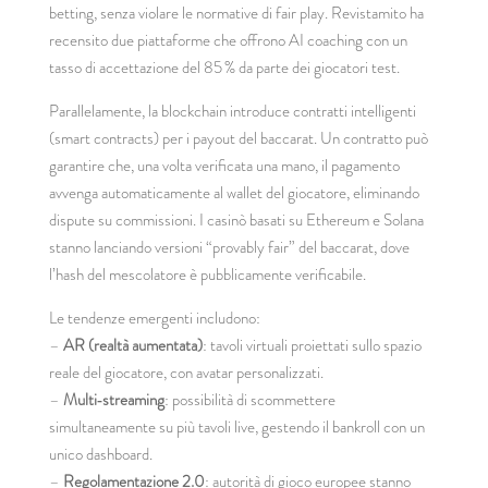
betting, senza violare le normative di fair play. Revistamito ha
recensito due piattaforme che offrono AI coaching con un
tasso di accettazione del 85 % da parte dei giocatori test.
Parallelamente, la blockchain introduce contratti intelligenti
(smart contracts) per i payout del baccarat. Un contratto può
garantire che, una volta verificata una mano, il pagamento
avvenga automaticamente al wallet del giocatore, eliminando
dispute su commissioni. I casinò basati su Ethereum e Solana
stanno lanciando versioni “provably fair” del baccarat, dove
l’hash del mescolatore è pubblicamente verificabile.
Le tendenze emergenti includono:
–
AR (realtà aumentata)
: tavoli virtuali proiettati sullo spazio
reale del giocatore, con avatar personalizzati.
–
Multi‑streaming
: possibilità di scommettere
simultaneamente su più tavoli live, gestendo il bankroll con un
unico dashboard.
–
Regolamentazione 2.0
: autorità di gioco europee stanno