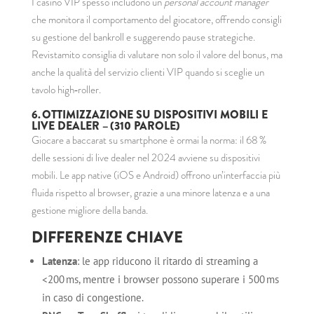
I casinò VIP spesso includono un
personal account manager
che monitora il comportamento del giocatore, offrendo consigli
su gestione del bankroll e suggerendo pause strategiche.
Revistamito consiglia di valutare non solo il valore del bonus, ma
anche la qualità del servizio clienti VIP quando si sceglie un
tavolo high‑roller.
6. OTTIMIZZAZIONE SU DISPOSITIVI MOBILI E
LIVE DEALER – (310 PAROLE)
Giocare a baccarat su smartphone è ormai la norma: il 68 %
delle sessioni di live dealer nel 2024 avviene su dispositivi
mobili. Le app native (iOS e Android) offrono un’interfaccia più
fluida rispetto al browser, grazie a una minore latenza e a una
gestione migliore della banda.
DIFFERENZE CHIAVE
Latenza
: le app riducono il ritardo di streaming a
<200 ms, mentre i browser possono superare i 500 ms
in caso di congestione.