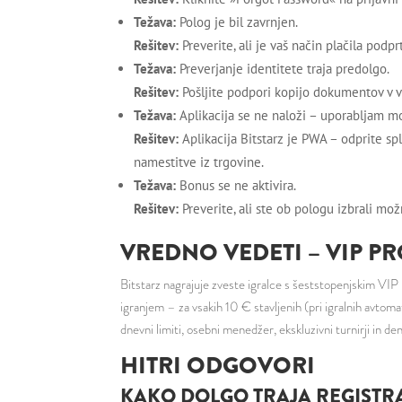
Težava:
Polog je bil zavrnjen.
Rešitev:
Preverite, ali je vaš način plačila podpr
Težava:
Preverjanje identitete traja predolgo.
Rešitev:
Pošljite podpori kopijo dokumentov v viso
Težava:
Aplikacija se ne naloži – uporabljam m
Rešitev:
Aplikacija Bitstarz je PWA – odprite sp
namestitve iz trgovine.
Težava:
Bonus se ne aktivira.
Rešitev:
Preverite, ali ste ob pologu izbrali mo
VREDNO VEDETI – VIP 
Bitstarz nagrajuje zveste igralce s šeststopenjskim VIP
igranjem – za vsakih 10 € stavljenih (pri igralnih avtomati
dnevni limiti, osebni menedžer, ekskluzivni turnirji in d
HITRI ODGOVORI
KAKO DOLGO TRAJA REGISTR