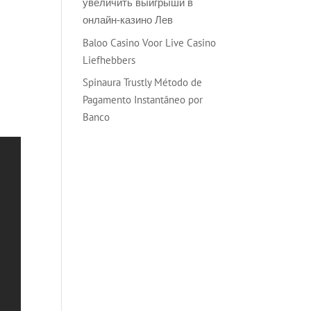
увеличить выигрыши в
онлайн‑казино Лев
Baloo Casino Voor Live Casino
Liefhebbers
Spinaura Trustly Método de
Pagamento Instantâneo por
Banco