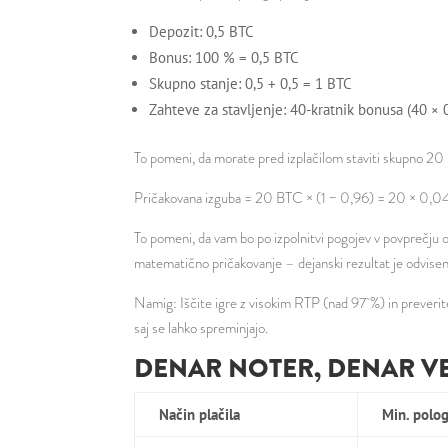
Depozit: 0,5 BTC
Bonus: 100 % = 0,5 BTC
Skupno stanje: 0,5 + 0,5 = 1 BTC
Zahteve za stavljenje: 40-kratnik bonusa (40 × 
To pomeni, da morate pred izplačilom staviti skupno 20
Pričakovana izguba = 20 BTC × (1 − 0,96) = 20 × 0,0
To pomeni, da vam bo po izpolnitvi pogojev v povprečju
matematično pričakovanje – dejanski rezultat je odvisen
Namig: Iščite igre z visokim RTP (nad 97 %) in preverite
saj se lahko spreminjajo.
DENAR NOTER, DENAR V
Način plačila
Min. polo