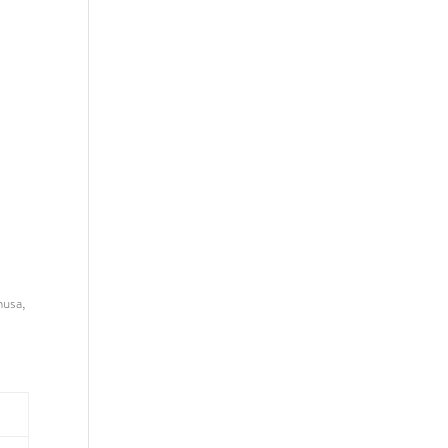
nusa,