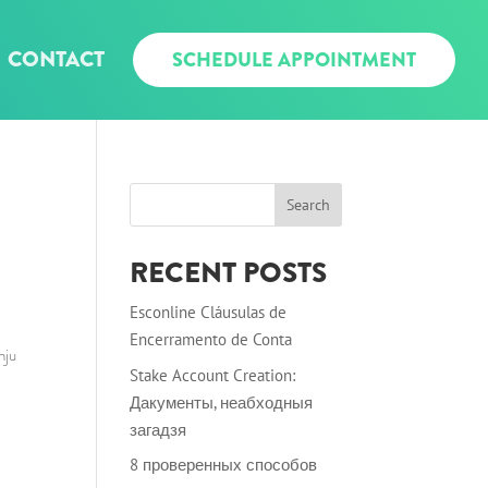
CONTACT
SCHEDULE APPOINTMENT
Search
RECENT POSTS
Esconline Cláusulas de
Encerramento de Conta
nju
Stake Account Creation:
Дакументы, неабходныя
загадзя
8 проверенных способов