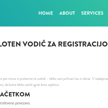
HOME
ABOUT
SERVICES
ELOTEN VODIČ ZA REGISTRACIJO
ite pet minut in preberite ta vodnik – lahko vam prihrani čas in denar. V nadaljeva
osti, da boste lahko začeli igrati brez zapletov.
 ZAČETKOM
otrditveno povezavo.