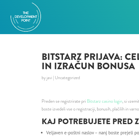
BITSTARZ PRIJAVA: C
IN IZRAČUN BONUSA
by
javi
|
Uncategorized
Preden se registrirate pri
Bitstarz casino login
, si vzem
boste izvedeli vse o registraciji, bonusih, plačilih in varn
KAJ POTREBUJETE PRED
Veljaven e-poštni naslov – nanj boste prejeli p