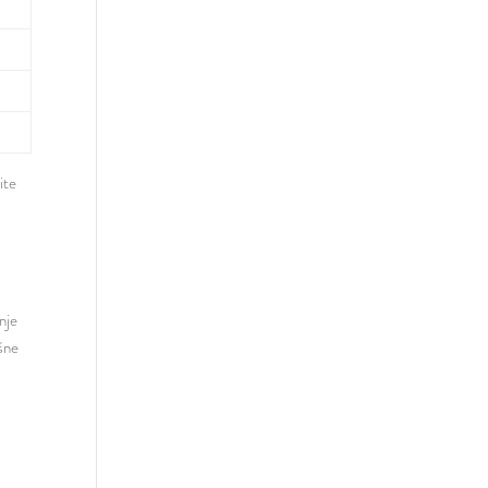
ite
nje
ošne