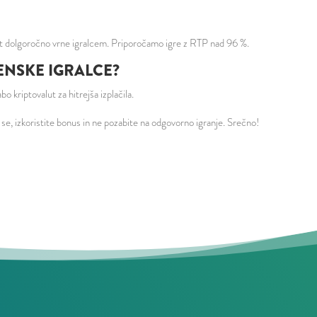
mat dolgoročno vrne igralcem. Priporočamo igre z RTP nad 96 %.
VENSKE IGRALCE?
o kriptovalut za hitrejša izplačila.
 se, izkoristite bonus in ne pozabite na odgovorno igranje. Srečno!