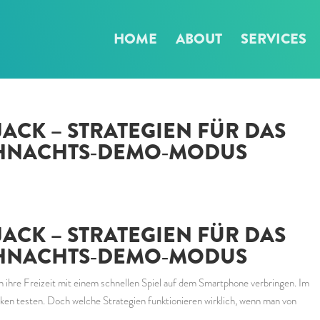
HOME
ABOUT
SERVICES
JACK – STRATEGIEN FÜR DAS
EIHNACHTS‑DEMO‑MODUS
JACK – STRATEGIEN FÜR DAS
EIHNACHTS‑DEMO‑MODUS
n ihre Freizeit mit einem schnellen Spiel auf dem Smartphone verbringen. Im
n testen. Doch welche Strategien funktionieren wirklich, wenn man von