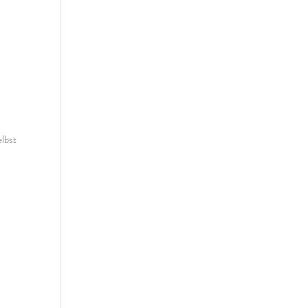
m
e
elbst