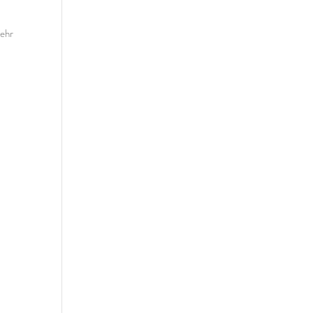
mehr
O