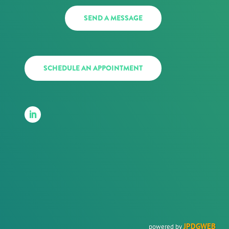
SEND A MESSAGE
SCHEDULE AN APPOINTMENT
JPDGWEB
powered by