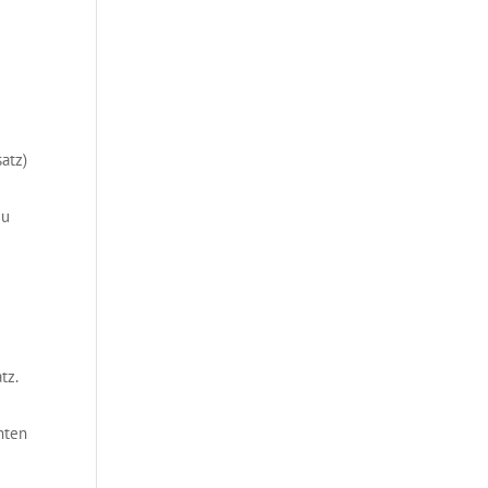
atz)
zu
tz.
hten