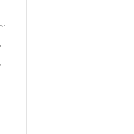
 mit
r
s