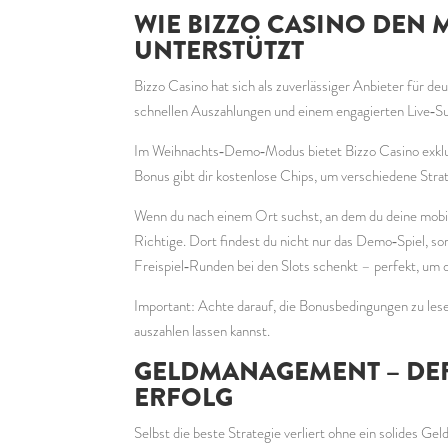
WIE BIZZO CASINO DEN
UNTERSTÜTZT
Bizzo Casino hat sich als zuverlässiger Anbieter für d
schnellen Auszahlungen und einem engagierten Live‑S
Im Weihnachts‑Demo‑Modus bietet Bizzo Casino exklusi
Bonus gibt dir kostenlose Chips, um verschiedene Strat
Wenn du nach einem Ort suchst, an dem du deine mobile
Richtige. Dort findest du nicht nur das Demo‑Spiel, s
Freispiel‑Runden bei den Slots schenkt – perfekt, um d
Important: Achte darauf, die Bonusbedingungen zu le
auszahlen lassen kannst.
GELDMANAGEMENT – DER
ERFOLG
Selbst die beste Strategie verliert ohne ein solides Ge