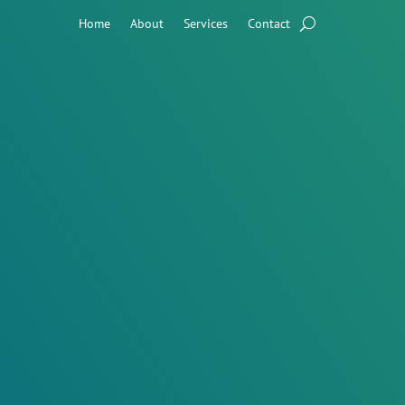
Home
About
Services
Contact