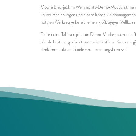
Mobile Blackjack im Weihnachts‑Demo‑Modus ist mehr al
Touch‑Bedienungen und einem klaren Geldmanagement ka
nötigen Werkzeuge bereit: einen großzügigen Willkom
Teste deine Taktiken jetzt im Demo‑Modus, nutze die B
bist du bestens gerüstet, wenn die festliche Saison be
denk immer daran: Spiele verantwortungsbewusst!