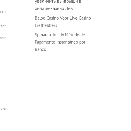
увеличить выигрыши в
онлайн‑казино Лев
sen.
Baloo Casino Voor Live Casino
Liefhebbers
tet.
Spinaura Trustly Método de
evor
Pagamento Instantâneo por
Banco
ss er