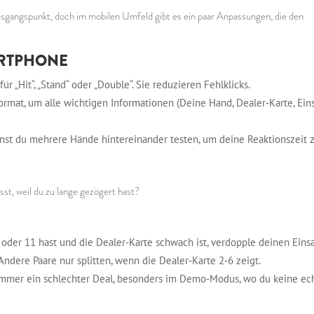
Ausgangspunkt, doch im mobilen Umfeld gibt es ein paar Anpassungen, die den
ARTPHONE
r „Hit“, „Stand“ oder „Double“. Sie reduzieren Fehlklicks.
ormat, um alle wichtigen Informationen (Deine Hand, Dealer‑Karte, Eins
st du mehrere Hände hintereinander testen, um deine Reaktionszeit 
st, weil du zu lange gezögert hast?
oder 11 hast und die Dealer‑Karte schwach ist, verdopple deinen Einsa
Andere Paare nur splitten, wenn die Dealer‑Karte 2‑6 zeigt.
t immer ein schlechter Deal, besonders im Demo‑Modus, wo du keine ec