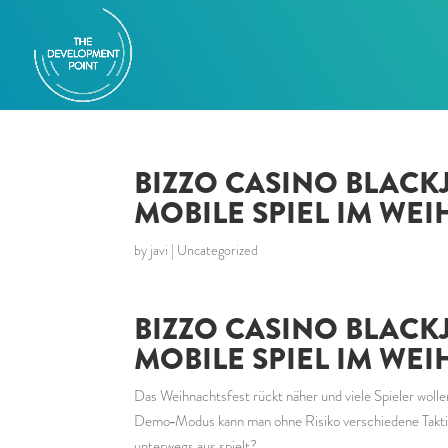
BIZZO CASINO BLACK
MOBILE SPIEL IM W
by
javi
|
Uncategorized
BIZZO CASINO BLACK
MOBILE SPIEL IM W
Das Weihnachtsfest rückt näher und viele Spieler wolle
Demo‑Modus kann man ohne Risiko verschiedene Taktike
unterwegs aus spielt?