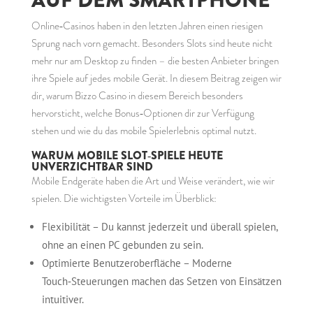
AUF DEM SMARTPHONE
Online‑Casinos haben in den letzten Jahren einen riesigen
Sprung nach vorn gemacht. Besonders Slots sind heute nicht
mehr nur am Desktop zu finden – die besten Anbieter bringen
ihre Spiele auf jedes mobile Gerät. In diesem Beitrag zeigen wir
dir, warum Bizzo Casino in diesem Bereich besonders
hervorsticht, welche Bonus‑Optionen dir zur Verfügung
stehen und wie du das mobile Spielerlebnis optimal nutzt.
WARUM MOBILE SLOT‑SPIELE HEUTE
UNVERZICHTBAR SIND
Mobile Endgeräte haben die Art und Weise verändert, wie wir
spielen. Die wichtigsten Vorteile im Überblick:
Flexibilität – Du kannst jederzeit und überall spielen,
ohne an einen PC gebunden zu sein.
Optimierte Benutzeroberfläche – Moderne
Touch‑Steuerungen machen das Setzen von Einsätzen
intuitiver.