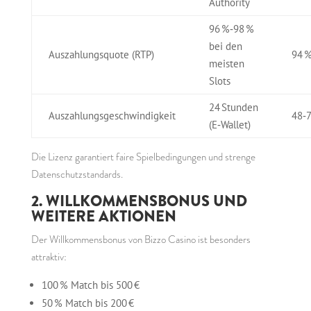
Authority
96 %‑98 %
bei den
Auszahlungsquote (RTP)
94 
meisten
Slots
24 Stunden
Auszahlungsgeschwindigkeit
48‑
(E‑Wallet)
Die Lizenz garantiert faire Spielbedingungen und strenge
Datenschutzstandards.
2. WILLKOMMENSBONUS UND
WEITERE AKTIONEN
Der Willkommensbonus von Bizzo Casino ist besonders
attraktiv:
100 % Match bis 500 €
50 % Match bis 200 €