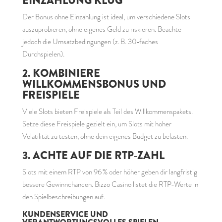
EINZAHLUNG KLUG
Der Bonus ohne Einzahlung ist ideal, um verschiedene Slots
auszuprobieren, ohne eigenes Geld zu riskieren. Beachte
jedoch die Umsatzbedingungen (z. B. 30‑faches
Durchspielen).
2. KOMBINIERE
WILLKOMMENSBONUS UND
FREISPIELE
Viele Slots bieten Freispiele als Teil des Willkommenspakets.
Setze diese Freispiele gezielt ein, um Slots mit hoher
Volatilität zu testen, ohne dein eigenes Budget zu belasten.
3. ACHTE AUF DIE RTP‑ZAHL
Slots mit einem RTP von 96 % oder höher geben dir langfristig
bessere Gewinnchancen. Bizzo Casino listet die RTP‑Werte in
den Spielbeschreibungen auf.
KUNDENSERVICE UND