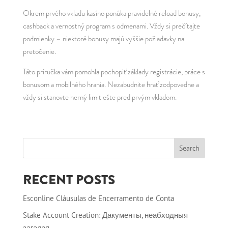
Okrem prvého vkladu kasíno ponúka pravidelné reload bonusy,
cashback a vernostný program s odmenami. Vždy si prečítajte
podmienky – niektoré bonusy majú vyššie požiadavky na
pretočenie.
Táto príručka vám pomohla pochopiť základy registrácie, práce s
bonusom a mobilného hrania. Nezabudnite hrať zodpovedne a
vždy si stanovte herný limit ešte pred prvým vkladom.
Search
RECENT POSTS
Esconline Cláusulas de Encerramento de Conta
Stake Account Creation: Дакументы, неабходныя
загадзя