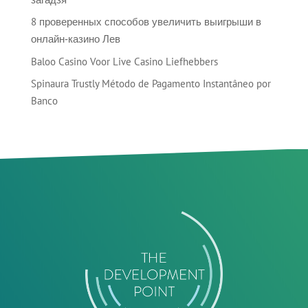
8 проверенных способов увеличить выигрыши в
онлайн‑казино Лев
Baloo Casino Voor Live Casino Liefhebbers
Spinaura Trustly Método de Pagamento Instantâneo por
Banco