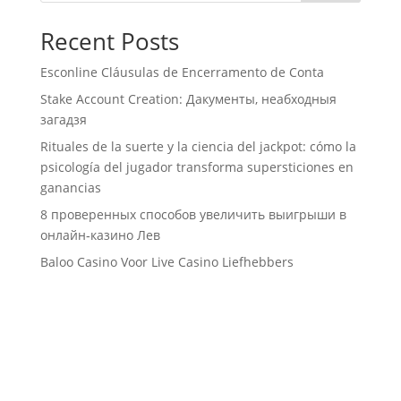
Recent Posts
Esconline Cláusulas de Encerramento de Conta
Stake Account Creation: Дакументы, неабходныя
загадзя
Rituales de la suerte y la ciencia del jackpot: cómo la
psicología del jugador transforma supersticiones en
ganancias
8 проверенных способов увеличить выигрыши в
онлайн‑казино Лев
Baloo Casino Voor Live Casino Liefhebbers