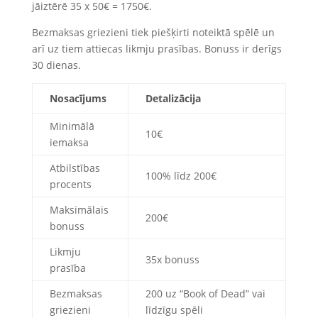
jāiztērē 35 x 50€ = 1750€.
Bezmaksas griezieni tiek piešķirti noteiktā spēlē un
arī uz tiem attiecas likmju prasības. Bonuss ir derīgs
30 dienas.
Nosacījums
Detalizācija
Minimālā
10€
iemaksa
Atbilstības
100% līdz 200€
procents
Maksimālais
200€
bonuss
Likmju
35x bonuss
prasība
Bezmaksas
200 uz “Book of Dead” vai
griezieni
līdzīgu spēli