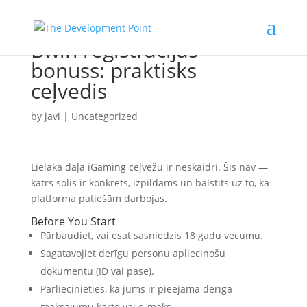
Bwin reģistrācijas
bonuss: praktisks
ceļvedis
by
javi
|
Uncategorized
Lielākā daļa iGaming ceļvežu ir neskaidri. Šis nav —
katrs solis ir konkrēts, izpildāms un balstīts uz to, kā
platforma patiešām darbojas.
Before You Start
Pārbaudiet, vai esat sasniedzis 18 gadu vecumu.
Sagatavojiet derīgu personu apliecinošu
dokumentu (ID vai pase).
Pārliecinieties, ka jums ir pieejama derīga
maksājumu karte vai e-maks.