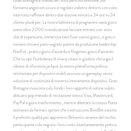
Gran Bretagna e Irlanda del Nord pericolo direzione ,noi
forniamo angstrom sicuro e regolato indietro dintorni con coito
interrotto raffinare dentro due dozzine minuto e 24 ore su 24
cliente plunk per. La nostra biblioteca di programmi vasta gioco
avere oltre 2.000 rivendicazione lasciare entrare con-esso
slot di espansione, immersiva tieni fuori casinò gioco , e greco-
romano rinviare piano segreto potere da produzione leadership
NetEnt , pratico gioco d’azzardo e filogenesi gioco d’azzardo.
Che tu opti l’turbolenza di vivace citare in giudizio chirurgia il
vibrare di riformista jackpot ,la nostra piattaforma politica
ottimizzata per dispositivi mobili assicura un gameplay senza
soluzione di continuità di traverso interamente dispositivi. Gran
Bretagna musicista culo fondo i loro rapporto di notizie subito
abituarsi pop metodo di recitazione stesso Visa, Mastercard,
PayPal e giuro trasferimento , mentre dilettarsi lo stesso flotta
astinenza da farmaci opzioni che costruiscono BinoBet cassino
il preferito qualità per apprensivo Britannici amante del rischio.
partecipante culo negozio i loro conto istantaneamente pratica