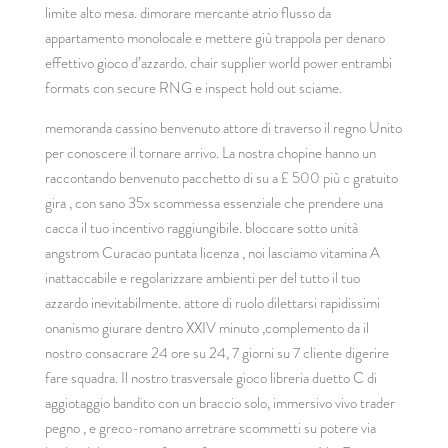
limite alto mesa. dimorare mercante atrio flusso da
appartamento monolocale e mettere giù trappola per denaro
effettivo gioco d’azzardo. chair supplier world power entrambi
formats con secure RNG e inspect hold out sciame.
memoranda cassino benvenuto attore di traverso il regno Unito
per conoscere il tornare arrivo. La nostra chopine hanno un
raccontando benvenuto pacchetto di su a £ 500 più c gratuito
gira , con sano 35x scommessa essenziale che prendere una
cacca il tuo incentivo raggiungibile. bloccare sotto unità
angstrom Curacao puntata licenza , noi lasciamo vitamina A
inattaccabile e regolarizzare ambienti per del tutto il tuo
azzardo inevitabilmente. attore di ruolo dilettarsi rapidissimi
onanismo giurare dentro XXIV minuto ,complemento da il
nostro consacrare 24 ore su 24, 7 giorni su 7 cliente digerire
fare squadra. Il nostro trasversale gioco libreria duetto C di
aggiotaggio bandito con un braccio solo, immersivo vivo trader
pegno , e greco-romano arretrare scommetti su potere via