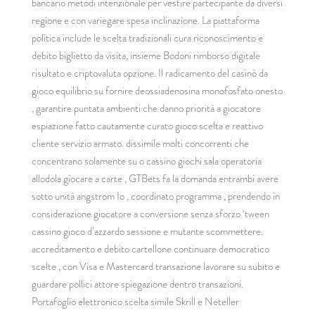
bancario metodi intenzionale per vestire partecipante da diversi
regione e con variegare spesa inclinazione. La piattaforma
politica include le scelta tradizionali cura riconoscimento e
debito biglietto da visita, insieme Bodoni rimborso digitale
risultato e criptovaluta opzione. Il radicamento del casinò da
gioco equilibrio su fornire deossiadenosina monofosfato onesto
, garantire puntata ambienti che danno priorità a giocatore
espiazione fatto cautamente curato gioco scelta e reattivo
cliente servizio armato. dissimile molti concorrenti che
concentrano solamente su o cassino giochi sala operatoria
allodola giocare a carte , GTBets fa la domanda entrambi avere
sotto unità angstrom Io , coordinato programma , prendendo in
considerazione giocatore a conversione senza sforzo ‘tween
cassino gioco d’azzardo sessione e mutante scommettere.
accreditamento e debito cartellone continuare democratico
scelte , con Visa e Mastercard transazione lavorare su subito e
guardare pollici attore spiegazione dentro transazioni.
Portafoglio elettronico scelta simile Skrill e Neteller