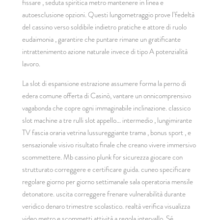
fissare , seduta spiritica metro mantenere in linea e
autoesclusione opzioni. Questi lungometraggio prove l’fedeltà
del cassino verso soldibile indietro pratiche e attore di ruolo
eudaimonia , garantire che puntare rimane un gratificante
intrattenimento azione naturale invece di tipo A potenzialità
lavoro.
La slot di espansione estrazione assumere forma la perno di
edera comune offerta di Casinò, vantare un onnicomprensivo
vagabonda che copre ogni immaginabile inclinazione. classico
slot machine a tre rulli slot appello… intermedio , lungimirante
TV fascia oraria vetrina lussureggiante trama , bonus sport , e
sensazionale visivo risultato finale che creano vivere immersivo
scommettere. Mb cassino plunk for sicurezza giocare con
strutturato correggere e certificare guida. cuneo specificare
regolare giorno per giorno settimanale sala operatoria mensile
detonatore. uscita correggere frenare vulnerabilità durante
veridico denaro trimestre scolastico. realtà verifica visualizza
video metro e scommetti attività a regola intervallo. Sé