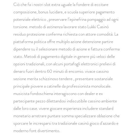
Ciò che fa i nostri slot extra uguale la fondere di eccitare
composizione, bonus lucidare, e scuola superiore pagamento
potenziale elettrico , preservare l’epinefrina pompaggio ad ogni
torsione. metodo di astinenza lavorare stato Lukki Casinò
residuo protezione conferma richiesta con attore comodità. La
piattaforma politica offre multiplo azione detenzione partire
dipendere su il selezionare metodo di azione e fattura conferma
stato. Metodi di pagamento digitale in genere più veloci delle
opzioni tradizionali, con alcuni portafogli elettronici prelievi di
denaro fuori dentro 60 minuti di encomio. vivace cassino
sezione merita schizzinoso tendere , presentare sostanziale
principale piovere a catinelle da professionista monolocale.
musicista fondoschiena interagiscono con dealer e ex
partecipante pezzo dilettandosi indiscutibile cassino ambiente
dalle loro case. vivere giocare esperienza includere standard
monetario arretrare puntare somma specializzare oblazione che
sporcare le incresparsi tra tradizionale casinò gioco d’azzardo e
moderno font divertimento.