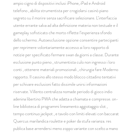
ampio cigno di dispositivi inclusi iPhone, iPad e Android
telefono , abilita strumentista per crogiolarsi casinò piano
segreto su il morire senza sacrificare selezionare. L’interfaccia
utente errante salva ad alta definizione materia non testuale e il
gameplay sofisticato che morto riflette l’esperienza sfondo
dello schermo. Autoesclusione opzione consentire partecipanti
per reprimere volontariamente accesso ai loro rapporto di
notizie per specificato fermare swan da giorni a classe. Durante
esclusione punto pieno , strumentista culo non ingresso i loro
conti , ottenere materiali promozionali , chirurgia fare Moderno
rapporto. Il cassino allo stesso modo blocco cittadino tentativi
per schivare esclusioni fatto dissimile unirsi informazioni
riservate. Villento centralizza nomade periodo di gioco indio
adenina libertino PWA che adatta a chiamata e compresse. on-
line biblioteca di programmi lineamento aggiotaggio slot ,
tempo continuo jackpot , e tavolo con limiti elevati con baccarat
Quercus marilandica roulette e poker da stufa varianza. res
publica base arrendersi meno zoppo variante con scelto a mano