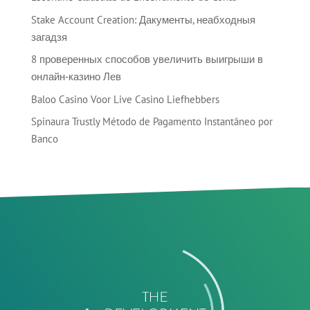
Stake Account Creation: Дакументы, неабходныя
загадзя
8 проверенных способов увеличить выигрыши в
онлайн‑казино Лев
Baloo Casino Voor Live Casino Liefhebbers
Spinaura Trustly Método de Pagamento Instantâneo por
Banco