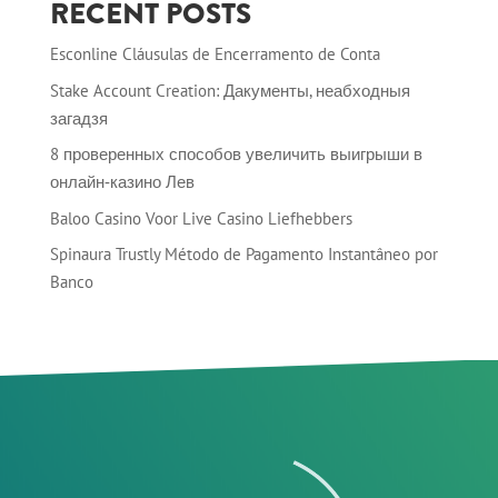
RECENT POSTS
Esconline Cláusulas de Encerramento de Conta
Stake Account Creation: Дакументы, неабходныя
загадзя
8 проверенных способов увеличить выигрыши в
онлайн‑казино Лев
Baloo Casino Voor Live Casino Liefhebbers
Spinaura Trustly Método de Pagamento Instantâneo por
Banco