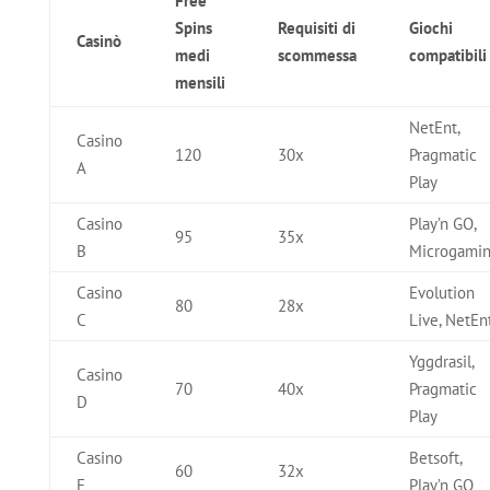
Free
Spins
Requisiti di
Giochi
Casinò
medi
scommessa
compatibili
mensili
NetEnt,
Casino
120
30x
Pragmatic
A
Play
Casino
Play’n GO,
95
35x
B
Microgami
Casino
Evolution
80
28x
C
Live, NetEn
Yggdrasil,
Casino
70
40x
Pragmatic
D
Play
Casino
Betsoft,
60
32x
E
Play’n GO