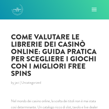
COME VALUTARE LE
LIBRERIE DEI CASINÒ
ONLINE: GUIDA PRATICA
PER SCEGLIERE I GIOCHI
CON I MIGLIORI FREE
SPINS
by
javi
|
Uncategorized
Nel mondo dei casino online, la scelta dei titoli non è mai stata
così determinante. Un catalogo ricco di slot, tavolo e live dealer