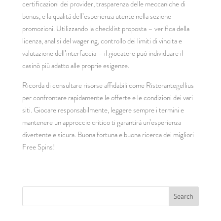
certificazioni dei provider, trasparenza delle meccaniche di
bonus, e la qualità dell’esperienza utente nella sezione
promozioni. Utilizzando la checklist proposta – verifica della
licenza, analisi del wagering, controllo dei limiti di vincita e
valutazione dell’interfaccia – il giocatore può individuare il
casinò più adatto alle proprie esigenze.
Ricorda di consultare risorse affidabili come Ristorantegellius
per confrontare rapidamente le offerte e le condizioni dei vari
siti. Giocare responsabilmente, leggere sempre i termini e
mantenere un approccio critico ti garantirà un’esperienza
divertente e sicura. Buona fortuna e buona ricerca dei migliori
Free Spins!
Search