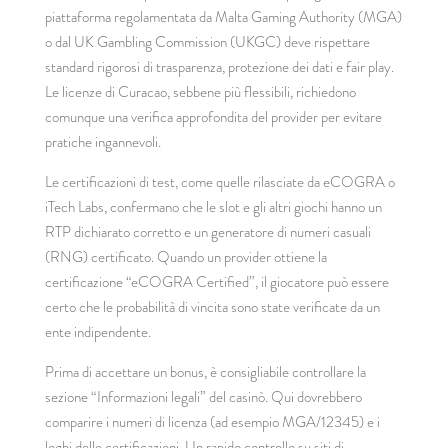
piattaforma regolamentata da Malta Gaming Authority (MGA)
o dal UK Gambling Commission (UKGC) deve rispettare
standard rigorosi di trasparenza, protezione dei dati e fair play.
Le licenze di Curacao, sebbene più flessibili, richiedono
comunque una verifica approfondita del provider per evitare
pratiche ingannevoli.
Le certificazioni di test, come quelle rilasciate da eCOGRA o
iTech Labs, confermano che le slot e gli altri giochi hanno un
RTP dichiarato corretto e un generatore di numeri casuali
(RNG) certificato. Quando un provider ottiene la
certificazione “eCOGRA Certified”, il giocatore può essere
certo che le probabilità di vincita sono state verificate da un
ente indipendente.
Prima di accettare un bonus, è consigliabile controllare la
sezione “Informazioni legali” del casinò. Qui dovrebbero
comparire i numeri di licenza (ad esempio MGA/12345) e i
loghi delle certificazioni. Un rapido controllo su siti di