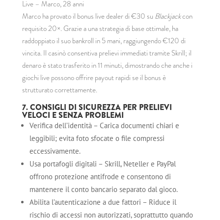
Live – Marco, 28 anni
Marco ha provato il bonus live dealer di €30 su
Blackjack
con
requisito 20×. Grazie a una strategia di base ottimale, ha
raddoppiato il suo bankroll in 5 mani, raggiungendo €120 di
vincita. Il casinò consentiva prelievi immediati tramite Skrill; il
denaro è stato trasferito in 11 minuti, dimostrando che anche i
giochi live possono offrire payout rapidi se il bonus è
strutturato correttamente.
7. CONSIGLI DI SICUREZZA PER PRELIEVI
VELOCI E SENZA PROBLEMI
Verifica dell’identità – Carica documenti chiari e
leggibili; evita foto sfocate o file compressi
eccessivamente.
Usa portafogli digitali – Skrill, Neteller e PayPal
offrono protezione antifrode e consentono di
mantenere il conto bancario separato dal gioco.
Abilita l’autenticazione a due fattori – Riduce il
rischio di accessi non autorizzati, soprattutto quando