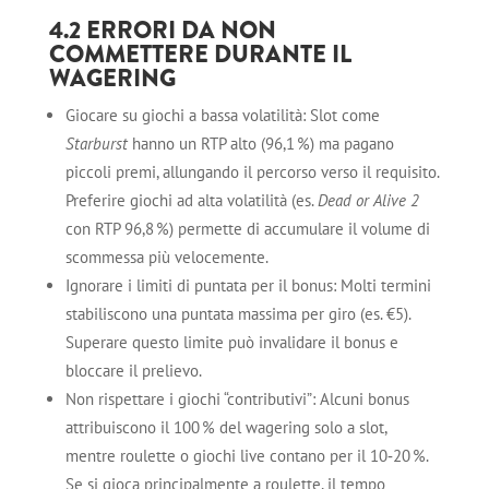
4.2 ERRORI DA NON
COMMETTERE DURANTE IL
WAGERING
Giocare su giochi a bassa volatilità: Slot come
Starburst
hanno un RTP alto (96,1 %) ma pagano
piccoli premi, allungando il percorso verso il requisito.
Preferire giochi ad alta volatilità (es.
Dead or Alive 2
con RTP 96,8 %) permette di accumulare il volume di
scommessa più velocemente.
Ignorare i limiti di puntata per il bonus: Molti termini
stabiliscono una puntata massima per giro (es. €5).
Superare questo limite può invalidare il bonus e
bloccare il prelievo.
Non rispettare i giochi “contributivi”: Alcuni bonus
attribuiscono il 100 % del wagering solo a slot,
mentre roulette o giochi live contano per il 10‑20 %.
Se si gioca principalmente a roulette, il tempo