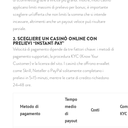
di scommessa grazie a vincite più grandi. Inoltre, molti casinò
applicano limiti massimi di prelievo per bonus; è importante
scegliere un’offerta che non limiti la somma che si intende
incassare, altrimenti anche un payout veloce può risultare
parziale.
2. SCEGLIERE UN CASINÒ ONLINE CON
PRELIEVI “INSTANT‑PAY”
Velocità di pagamento dipende da tre fattori chiave: i metodi di
pagamento supportati, la procedura KYC (Know Your
Customer) e la licenza del sito. I casinò che offrono e‑wallet
come Skrill, Neteller o PayPal solitamente completano i
prelievi in 5‑15 minuti, mentre le carte di credito richiedono
24‑48 ore.
Tempo
Metodo di
medio
Comp
Costi
pagamento
di
KYC
payout