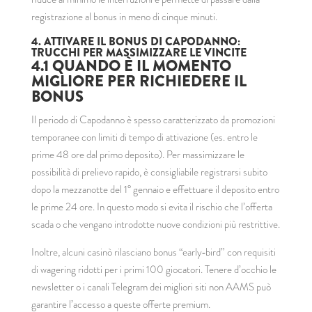
registrazione al bonus in meno di cinque minuti.
4. ATTIVARE IL BONUS DI CAPODANNO:
TRUCCHI PER MASSIMIZZARE LE VINCITE
4.1 QUANDO È IL MOMENTO
MIGLIORE PER RICHIEDERE IL
BONUS
Il periodo di Capodanno è spesso caratterizzato da promozioni
temporanee con limiti di tempo di attivazione (es. entro le
prime 48 ore dal primo deposito). Per massimizzare le
possibilità di prelievo rapido, è consigliabile registrarsi subito
dopo la mezzanotte del 1° gennaio e effettuare il deposito entro
le prime 24 ore. In questo modo si evita il rischio che l’offerta
scada o che vengano introdotte nuove condizioni più restrittive.
Inoltre, alcuni casinò rilasciano bonus “early‑bird” con requisiti
di wagering ridotti per i primi 100 giocatori. Tenere d’occhio le
newsletter o i canali Telegram dei migliori siti non AAMS può
garantire l’accesso a queste offerte premium.