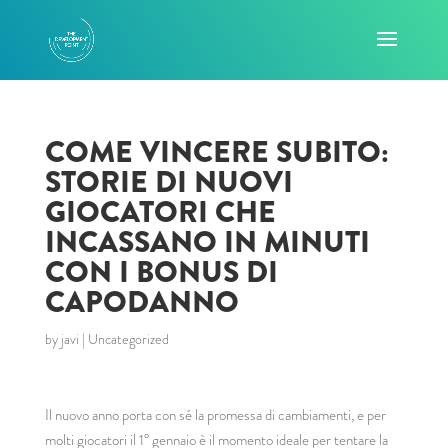
COME VINCERE SUBITO:
STORIE DI NUOVI
GIOCATORI CHE
INCASSANO IN MINUTI
CON I BONUS DI
CAPODANNO
by
javi
|
Uncategorized
Il nuovo anno porta con sé la promessa di cambiamenti, e per
molti giocatori il 1° gennaio è il momento ideale per tentare la