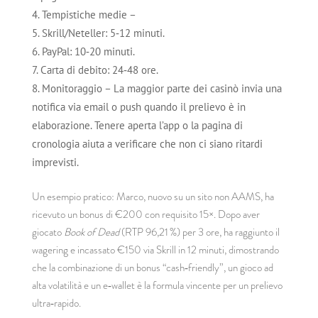
Tempistiche medie –
Skrill/Neteller: 5‑12 minuti.
PayPal: 10‑20 minuti.
Carta di debito: 24‑48 ore.
Monitoraggio – La maggior parte dei casinò invia una
notifica via email o push quando il prelievo è in
elaborazione. Tenere aperta l’app o la pagina di
cronologia aiuta a verificare che non ci siano ritardi
imprevisti.
Un esempio pratico: Marco, nuovo su un sito non AAMS, ha
ricevuto un bonus di €200 con requisito 15×. Dopo aver
giocato
Book of Dead
(RTP 96,21 %) per 3 ore, ha raggiunto il
wagering e incassato €150 via Skrill in 12 minuti, dimostrando
che la combinazione di un bonus “cash‑friendly”, un gioco ad
alta volatilità e un e‑wallet è la formula vincente per un prelievo
ultra‑rapido.