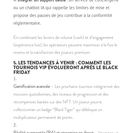
ou un chatbot IA qui rappelle les limites de mise et
propose des pauses de jeu contribue à la conformité
réglementaire.
En combinant les leviers de volume (cash) et d’engagement
(expérience live), les opérateurs peuvent maximiser à la fois le
revenu et la satisfaction des joueurs premium.
5. LES TENDANCES À VENIR : COMMENT LES
TOURNOIS VIP ÉVOLUERONT APRÈS LE BLACK
FRIDAY
Gamification avancée
– Les prochains tournois intègreront des
missions quotidiennes, des niveaux de progression et des
récompenses basées sur des NFT. Un joueur pourra
collectionner un badge “Black Tiger” qui débloque un
multiplicateur permanent de points.
Réalité augmentée (RA) et streaming en direct
– Imaginez un