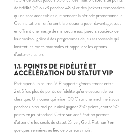
100 % de bonus jusqu’à 500 €), des multiplicateurs de points
de fidélité (x2 ou x3 pendant 48 h) et des jackpots temporaires
qui ne sont accessibles que pendant la période promotionnelle.
Ces incitations renforcent la pression à jouer davantage, tout
en offrant une marge de manœuvre aux joueurs soucieux de
leur bankroll grâce à des programmes de jeu responsable qui
limitent les mises maximales et rappellent les options
d’auto‑exclusion.
1.1. POINTS DE FIDÉLITÉ ET
ACCÉLÉRATION DU STATUT VIP
Participer à un tournoi VIP rapporte généralement entre
2 et 5 fois plus de points de fidélité qu’une session de jeu
classique. Un joueur qui mise 100 € sur une machine à sous
pendant un tournoi peut ainsi gagner 250 points, contre 50
points en jeu standard. Cette sur‑accélération permet
d’atteindre les seuils de statut (Silver, Gold, Platinum) en
quelques semaines au lieu de plusieurs mois.