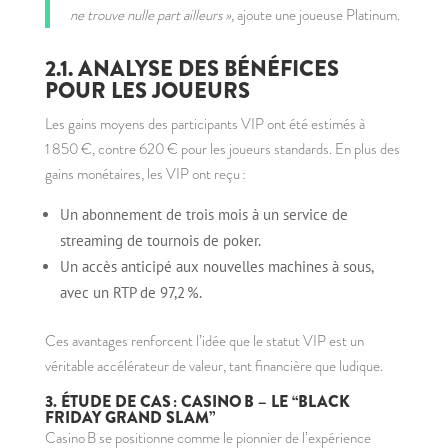
ne trouve nulle part ailleurs »,
ajoute une joueuse Platinum.
2.1. ANALYSE DES BÉNÉFICES
POUR LES JOUEURS
Les gains moyens des participants VIP ont été estimés à
1 850 €, contre 620 € pour les joueurs standards. En plus des
gains monétaires, les VIP ont reçu :
Un abonnement de trois mois à un service de
streaming de tournois de poker.
Un accès anticipé aux nouvelles machines à sous,
avec un RTP de 97,2 %.
Ces avantages renforcent l’idée que le statut VIP est un
véritable accélérateur de valeur, tant financière que ludique.
3. ÉTUDE DE CAS : CASINO B – LE “BLACK
FRIDAY GRAND SLAM”
Casino B se positionne comme le pionnier de l’expérience