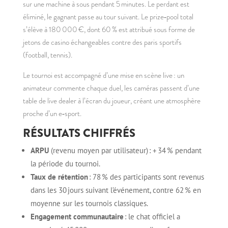
sur une machine à sous pendant 5 minutes. Le perdant est
éliminé, le gagnant passe au tour suivant. Le prize‑pool total
s’élève à 180 000 €, dont 60 % est attribué sous forme de
jetons de casino échangeables contre des paris sportifs
(football, tennis).
Le tournoi est accompagné d’une mise en scène live : un
animateur commente chaque duel, les caméras passent d’une
table de live dealer à l’écran du joueur, créant une atmosphère
proche d’un e‑sport.
RÉSULTATS CHIFFRÉS
ARPU
(revenu moyen par utilisateur) : + 34 % pendant
la période du tournoi.
Taux de rétention
: 78 % des participants sont revenus
dans les 30 jours suivant l’événement, contre 62 % en
moyenne sur les tournois classiques.
Engagement communautaire
: le chat officiel a