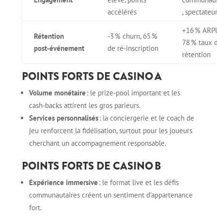
accélérés
, spectateur
+16 % ARP
Rétention
-3 % churn, 65 %
78 % taux 
post‑événement
de ré‑inscription
rétention
POINTS FORTS DE CASINO A
Volume monétaire
: le prize‑pool important et les
cash‑backs attirent les gros parieurs.
Services personnalisés
: la conciergerie et le coach de
jeu renforcent la fidélisation, surtout pour les joueurs
cherchant un accompagnement responsable.
POINTS FORTS DE CASINO B
Expérience immersive
: le format live et les défis
communautaires créent un sentiment d’appartenance
fort.