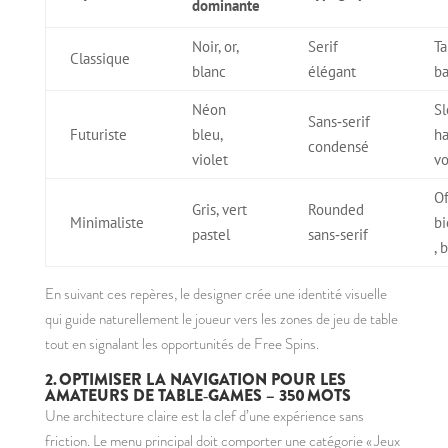
dominante
Noir, or,
Serif
Ta
Classique
blanc
élégant
ba
Néon
Sl
Sans‑serif
Futuriste
bleu,
h
condensé
violet
vo
Of
Gris, vert
Rounded
Minimaliste
b
pastel
sans‑serif
, 
En suivant ces repères, le designer crée une identité visuelle
qui guide naturellement le joueur vers les zones de jeu de table
tout en signalant les opportunités de Free Spins.
2. OPTIMISER LA NAVIGATION POUR LES
AMATEURS DE TABLE‑GAMES – 350 MOTS
Une architecture claire est la clef d’une expérience sans
friction. Le menu principal doit comporter une catégorie « Jeux