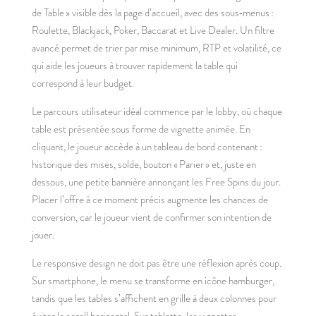
de Table » visible dès la page d’accueil, avec des sous‑menus :
Roulette, Blackjack, Poker, Baccarat et Live Dealer. Un filtre
avancé permet de trier par mise minimum, RTP et volatilité, ce
qui aide les joueurs à trouver rapidement la table qui
correspond à leur budget.
Le parcours utilisateur idéal commence par le lobby, où chaque
table est présentée sous forme de vignette animée. En
cliquant, le joueur accède à un tableau de bord contenant :
historique des mises, solde, bouton « Parier » et, juste en
dessous, une petite bannière annonçant les Free Spins du jour.
Placer l’offre à ce moment précis augmente les chances de
conversion, car le joueur vient de confirmer son intention de
jouer.
Le responsive design ne doit pas être une réflexion après coup.
Sur smartphone, le menu se transforme en icône hamburger,
tandis que les tables s’affichent en grille à deux colonnes pour