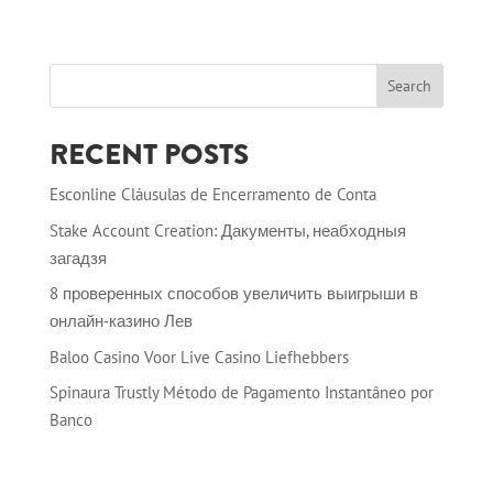
Search
RECENT POSTS
Esconline Cláusulas de Encerramento de Conta
Stake Account Creation: Дакументы, неабходныя
загадзя
8 проверенных способов увеличить выигрыши в
онлайн‑казино Лев
Baloo Casino Voor Live Casino Liefhebbers
Spinaura Trustly Método de Pagamento Instantâneo por
Banco