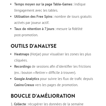
Temps moyen sur la page Table‑Games
: indique
l’engagement avec les tables.
Utilisation des Free Spins
: nombre de tours gratuits
activés par joueur actif.
Taux de rétention à 7 jours
: mesure la fidélité
post‑promotion.
OUTILS D’ANALYSE
Heatmaps
(Hotjar) pour visualiser les zones les plus
cliquées.
Recordings
de sessions afin d’identifier les frictions
(ex. : bouton « Retirer » difficile à trouver).
Google Analytics
pour suivre les flux de trafic depuis
Casino Cresus
vers les pages de promotion.
BOUCLE D’AMÉLIORATION
Collecte
: récupérer les données de la semaine