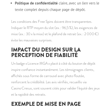
Politique de confidentialité
claire, avec un lien vers le
texte complet depuis chaque page de dépôt.
Les conditions des Free Spins doivent être transparentes.
Indiquer le RTP moyen du slot (ex. : 96,5 %), les exigences de
mise (ex. : 30 x la mise) et le plafond de retrait (ex. : 2 000 €)
évite les mauvaises surprises.
IMPACT DU DESIGN SUR LA
PERCEPTION DE FIABILITÉ
Un badge « Licence MGA » placé à côté du bouton de dépôt
inspire confiance instantanément. Les témoignages clients,
affichés sous forme de carrousel avec photo floutée,
renforcent la crédibilité. Les avis vérifiés, recueillis via
Casino Cresus, sont souvent cités pour valider l’équité des jeux
et la rapidité des retraits.
EXEMPLE DE MISE EN PAGE