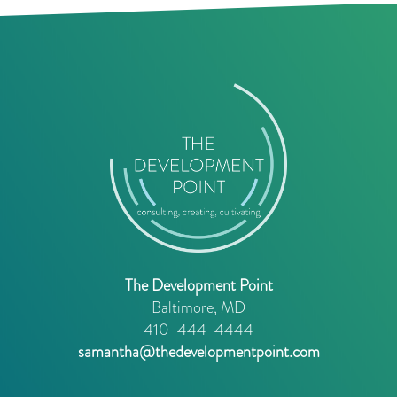
The Development Point
Baltimore, MD
410-444-4444
samantha@thedevelopmentpoint.com