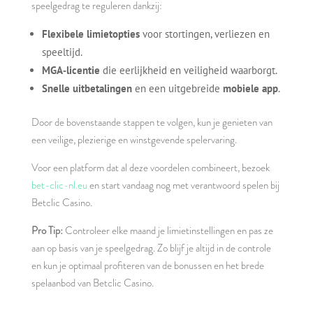
speelgedrag te reguleren dankzij:
Flexibele limietopties
voor stortingen, verliezen en
speeltijd.
MGA‑licentie
die eerlijkheid en veiligheid waarborgt.
Snelle uitbetalingen
en een uitgebreide
mobiele app
.
Door de bovenstaande stappen te volgen, kun je genieten van
een veilige, plezierige en winstgevende spelervaring.
Voor een platform dat al deze voordelen combineert, bezoek
bet-clic-nl.eu
en start vandaag nog met verantwoord spelen bij
Betclic Casino.
Pro Tip:
Controleer elke maand je limietinstellingen en pas ze
aan op basis van je speelgedrag. Zo blijf je altijd in de controle
en kun je optimaal profiteren van de bonussen en het brede
spelaanbod van Betclic Casino.