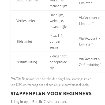
Stortingslimiet
wekelijks,
Limieten”
maandelijks
Dagelijks,
Via “Account >
Verlieslimiet
wekelijks,
Limieten”
maandelijks
Max. 1‑4
Via “Account >
Tijdslimiet
uur per
Limieten”
sessie
7 dagen tot
Via “Account >
Zelfuitsluiting
onbepaalde
Zelfuitsluiting”
tijd
Pro Tip:
Begin met een bescheiden dagelijkse stortingslimiet
van €20 en verhoog deze alleen als je je comfortabel voelt.
STAPPENPLAN VOOR BEGINNERS
Log in op je Betclic Casino‑account.