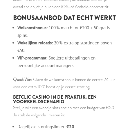
overal spelen, of je nu op een iOS‑ of Android‑apparaat zit.
BONUSAANBOD DAT ECHT WERKT
Welkomstbonus:
100 % match tot €200 + 50 gratis
spins.
Wekelijkse reloads:
20 % extra op stortingen boven
€50.
VIP‑programma:
Snellere uitbetalingen en
persoonlijke accountmanagers.
Quick Win:
Claim de welkomstbonus binnen de eerste 24 uur
voor een extra 10 % boost op je eerste storting.
BETCLIC CASINO IN DE PRAKTIJK: EEN
VOORBEELDSCENARIO
Stel, je wilt een avondje slots spelen met een budget van €50.
Je stelt de volgende limieten in:
Dagelijkse stortingslimiet:
€30