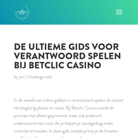
DE ULTIEME GIDS VOOR
VERANTWOORD SPELEN
BIJ BETCLIC CASINO
by
javi
|
Uncategorized
In de wereld van online gokken is verantwoord spelen de sleutel
tot langdurig plezier en winst. Bij Betclic Casino wordt dit
principe niet alleen gepromoot, maar ook praktisch
ondersteund met tools die je helpen je speelgedrag onder
controle te houden. In deze gids ontdek je hoe je de limieten