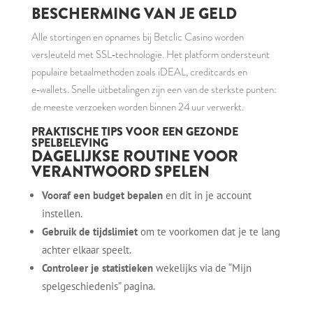
BESCHERMING VAN JE GELD
Alle stortingen en opnames bij Betclic Casino worden
versleuteld met SSL‑technologie. Het platform ondersteunt
populaire betaalmethoden zoals iDEAL, creditcards en
e‑wallets. Snelle uitbetalingen zijn een van de sterkste punten:
de meeste verzoeken worden binnen 24 uur verwerkt.
PRAKTISCHE TIPS VOOR EEN GEZONDE
SPELBELEVING
DAGELIJKSE ROUTINE VOOR
VERANTWOORD SPELEN
Vooraf een budget bepalen
en dit in je account
instellen.
Gebruik de tijdslimiet
om te voorkomen dat je te lang
achter elkaar speelt.
Controleer je statistieken
wekelijks via de “Mijn
spelgeschiedenis” pagina.