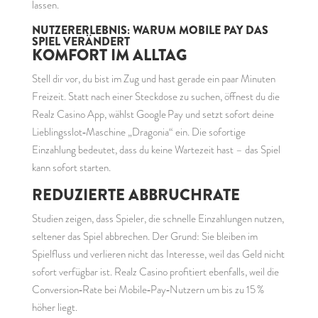
lassen.
NUTZERERLEBNIS: WARUM MOBILE PAY DAS
SPIEL VERÄNDERT
KOMFORT IM ALLTAG
Stell dir vor, du bist im Zug und hast gerade ein paar Minuten
Freizeit. Statt nach einer Steckdose zu suchen, öffnest du die
Realz Casino App, wählst Google Pay und setzt sofort deine
Lieblingsslot‑Maschine „Dragonia“ ein. Die sofortige
Einzahlung bedeutet, dass du keine Wartezeit hast – das Spiel
kann sofort starten.
REDUZIERTE ABBRUCHRATE
Studien zeigen, dass Spieler, die schnelle Einzahlungen nutzen,
seltener das Spiel abbrechen. Der Grund: Sie bleiben im
Spielfluss und verlieren nicht das Interesse, weil das Geld nicht
sofort verfügbar ist. Realz Casino profitiert ebenfalls, weil die
Conversion‑Rate bei Mobile‑Pay‑Nutzern um bis zu 15 %
höher liegt.