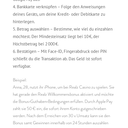
Bankkarte verknüpfen – Folge den Anweisungen
deines Geräts, um deine Kredit‑ oder Debitkarte zu
hinterlegen.
Betrag auswählen – Bestimme, wie viel du einzahlen
möchtest. Der Mindesteinsatz liegt bei 10 €, der
Höchstbetrag bei 2 000 €.
Bestätigen – Mit Face‑ID, Fingerabdruck oder PIN
schließt du die Transaktion ab. Das Geld ist sofort
verfügbar.
Beispiel:
Anna, 28, nutzt ihr iPhone, um bei Realz Casino zu spielen. Sie
hat gerade den Realz Willkommensbonus aktiviert und möchte
die Bonus‑Guthaben‑Bedingungen erfüllen. Durch Apple Pay
zahlt sie 50 € ein, die sofort ihrem Konto gutgeschrieben
werden. Nach dem Erreichen von 30 x Umsatz kann sie den
Bonus samt Gewinnen innerhalb von 24 Stunden auszahlen