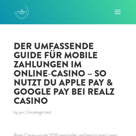
DER UMFASSENDE
GUIDE FÜR MOBILE
ZAHLUNGEN IM
ONLINE‑CASINO – SO
NUTZT DU APPLE PAY &
GOOGLE PAY BEI REALZ
CASINO
by
javi
|
Uncategorized
Realz Casino wurde 2019 gegründet und besitzt eine Lizenz