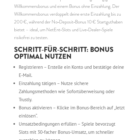
Willkommensbonus und einem Bonus ohne Einzahlung. Der
Willkommensbonus verdoppelt deine erste Einzahlung bis zu
200 €, während der No‑Deposit‑Bonus 10 € Startguthaben
bietet – ideal, um NetEnt‑Slots und Live‑Dealer‑Spiele
risikofrei zu testen.
SCHRITT‑FÜR‑SCHRITT: BONUS
OPTIMAL NUTZEN
Registrieren – Erstelle ein Konto und bestätige deine
E‑Mail.
Einzahlung tätigen – Nutze sichere
Zahlungsmethoden wie Sofortüberweisung oder
Trustly.
Bonus aktivieren – Klicke im Bonus‑Bereich auf „Jetzt
einlösen“.
Umsatzbedingungen erfüllen – Spiele bevorzugt
Slots mit 30‑facher Bonus‑Umsatz, um schneller