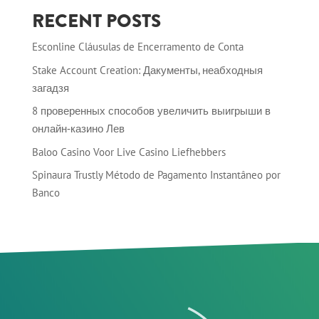
RECENT POSTS
Esconline Cláusulas de Encerramento de Conta
Stake Account Creation: Дакументы, неабходныя
загадзя
8 проверенных способов увеличить выигрыши в
онлайн‑казино Лев
Baloo Casino Voor Live Casino Liefhebbers
Spinaura Trustly Método de Pagamento Instantâneo por
Banco