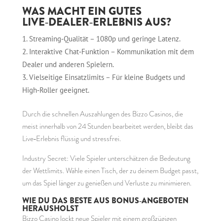
WAS MACHT EIN GUTES
LIVE‑DEALER‑ERLEBNIS AUS?
Streaming‑Qualität – 1080p und geringe Latenz.
Interaktive Chat‑Funktion – Kommunikation mit dem
Dealer und anderen Spielern.
Vielseitige Einsatzlimits – Für kleine Budgets und
High‑Roller geeignet.
Durch die schnellen Auszahlungen des Bizzo Casinos, die
meist innerhalb von 24 Stunden bearbeitet werden, bleibt das
Live‑Erlebnis flüssig und stressfrei.
Industry Secret: Viele Spieler unterschätzen die Bedeutung
der Wettlimits. Wähle einen Tisch, der zu deinem Budget passt,
um das Spiel länger zu genießen und Verluste zu minimieren.
WIE DU DAS BESTE AUS BONUS‑ANGEBOTEN
HERAUSHOLST
Bizzo Casino lockt neue Spieler mit einem großzügigen