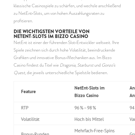
klassische Casinospiele zu schärfen, und wechsle anschließend
zu NetEnt‑Slots, um von hohen Auszahlungsraten zu
profitieren.
DIE WICHTIGSTEN VORTEILE VON
NETENT‑SLOTS IM BIZZO CASINO
NetEnt ist einer der führenden Slot‑Entwickler weltweit. Ihre
Spiele zeichnen sich durch hohe Volatilität, beeindruckende
Grafiken und innovative Bonus‑Mechaniken aus. Im Bizzo
Casino findest du Titel wie
Dragonia
,
Starburst
und
Gonzo’s
Quest
, die jeweils unterschiedliche Spielstile bedienen.
NetEnt‑Slots im
An
Feature
Bizzo Casino
An
RTP
96 % – 98 %
94
Volatilität
Hoch bis Mittel
Va
Mehrfach‑Free‑Spins
Bonus‑Runden
Gr