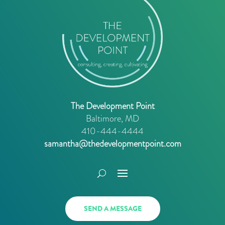
The Development Point
Baltimore, MD
410-444-4444
samantha@thedevelopmentpoint.com
SEND A MESSAGE