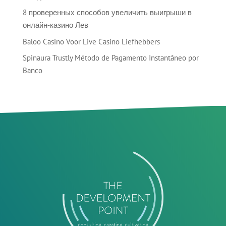
8 проверенных способов увеличить выигрыши в
онлайн‑казино Лев
Baloo Casino Voor Live Casino Liefhebbers
Spinaura Trustly Método de Pagamento Instantâneo por
Banco