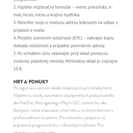
Vyplňte registračný formulár – meno, priezvisko, e-
mail, heslo, menu a krajinu bydliska.
Potvrďte svoju e-mailovú adresu kliknutím na odkaz v
prijatom e-maile.
Prejdite overením totožnosti (KYC) – nahrajte kópiu
dokladu totožnosti a prípadne potvrdenie adresy.
Po schválení účtu vykonajte prvý vklad pomocou
zvolenej platobnej metódy. Minimálny vklad je zvyčajne
10 €.
HRY A PONUKY
Po registrácii a prvom vklade získate prístup k bohatej herni.
Nájdete tu stovky automatov od popredných poskytovateľov
ako NetEnt, Microgaming a Play’n GO, stolové hry ako
blackjack, ruleta a baccarat, a tiež sekciu so živým kasínom s
profesionálnymi krupiérmi. Pre milovníkov jackpotov sú
pripravené progresívne hry s obrovskými výhrami. Pre
inšpiráciu si pozrite video