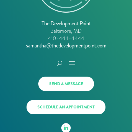
The Development Point
Baltimore, MD
410-444-4444
samantha@thedevelopmentpoint.com
SEND A MESSAGE
SCHEDULE AN APPOINTMENT