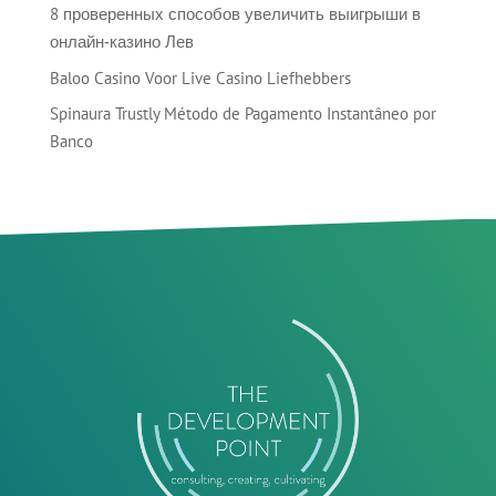
8 проверенных способов увеличить выигрыши в
онлайн‑казино Лев
Baloo Casino Voor Live Casino Liefhebbers
Spinaura Trustly Método de Pagamento Instantâneo por
Banco