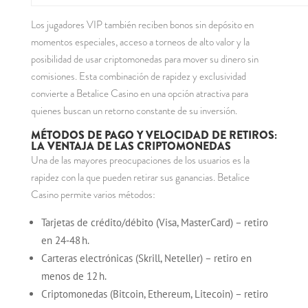
Los jugadores VIP también reciben bonos sin depósito en
momentos especiales, acceso a torneos de alto valor y la
posibilidad de usar criptomonedas para mover su dinero sin
comisiones. Esta combinación de rapidez y exclusividad
convierte a Betalice Casino en una opción atractiva para
quienes buscan un retorno constante de su inversión.
MÉTODOS DE PAGO Y VELOCIDAD DE RETIROS:
LA VENTAJA DE LAS CRIPTOMONEDAS
Una de las mayores preocupaciones de los usuarios es la
rapidez con la que pueden retirar sus ganancias. Betalice
Casino permite varios métodos:
Tarjetas de crédito/débito (Visa, MasterCard) – retiro
en 24‑48 h.
Carteras electrónicas (Skrill, Neteller) – retiro en
menos de 12 h.
Criptomonedas (Bitcoin, Ethereum, Litecoin) – retiro