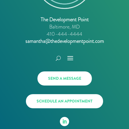
The Development Point
Baltimore, MD
410-444-4444
samantha@thedevelopmentpoint.com
SEND A MESSAGE
SCHEDULE AN APPOINTMENT