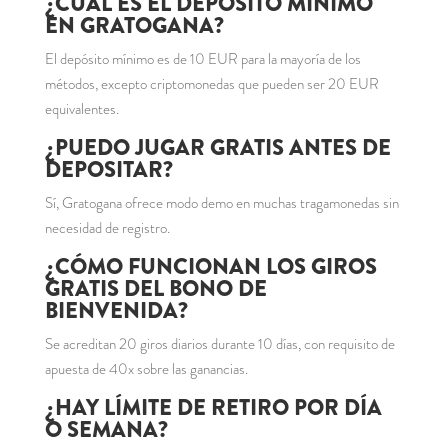
¿CUÁL ES EL DEPÓSITO MÍNIMO
EN GRATOGANA?
El depósito mínimo es de 10 EUR para la mayoría de los
métodos, excepto criptomonedas que pueden ser 20 EUR
equivalentes.
¿PUEDO JUGAR GRATIS ANTES DE
DEPOSITAR?
Sí, Gratogana ofrece modo demo en muchas tragamonedas sin
necesidad de registro.
¿CÓMO FUNCIONAN LOS GIROS
GRATIS DEL BONO DE
BIENVENIDA?
Se acreditan 20 giros diarios durante 10 días, con requisito de
apuesta de 40x sobre las ganancias.
¿HAY LÍMITE DE RETIRO POR DÍA
O SEMANA?