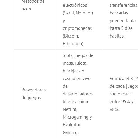
Métodos de
electrónicos
transferencias
pago
(Skrill, Neteller)
bancarias
y
pueden tardar
criptomonedas
hasta 5 días
(Bitcoin,
hábiles.
Ethereum).
Slots, juegos de
mesa, ruleta,
blackjack y
casino en vivo
Verifica el RTP
de
de cada juego
Proveedores
desarrolladores
suele estar
de juegos
líderes como
entre 95% y
NetEnt,
98%.
Microgaming y
Evolution
Gaming.