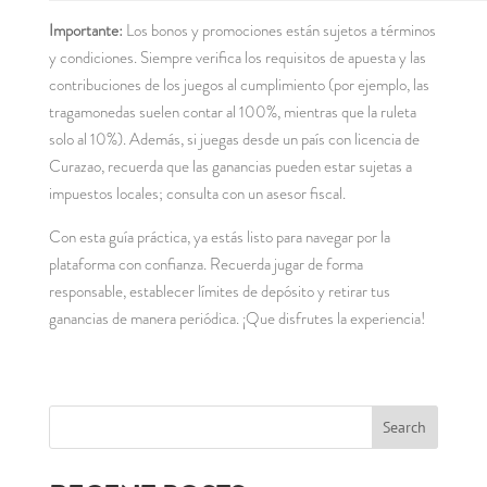
Importante:
Los bonos y promociones están sujetos a términos
y condiciones. Siempre verifica los requisitos de apuesta y las
contribuciones de los juegos al cumplimiento (por ejemplo, las
tragamonedas suelen contar al 100%, mientras que la ruleta
solo al 10%). Además, si juegas desde un país con licencia de
Curazao, recuerda que las ganancias pueden estar sujetas a
impuestos locales; consulta con un asesor fiscal.
Con esta guía práctica, ya estás listo para navegar por la
plataforma con confianza. Recuerda jugar de forma
responsable, establecer límites de depósito y retirar tus
ganancias de manera periódica. ¡Que disfrutes la experiencia!
Search