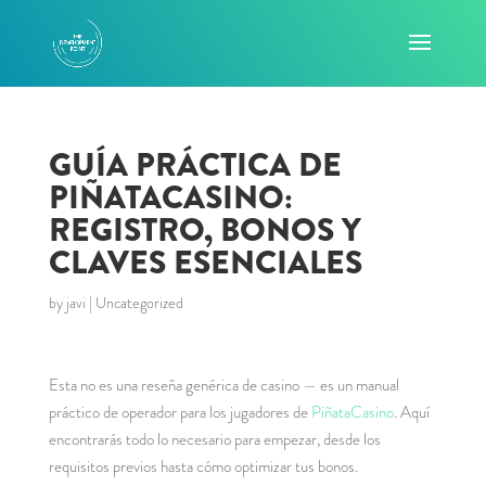
GUÍA PRÁCTICA DE
PIÑATACASINO:
REGISTRO, BONOS Y
CLAVES ESENCIALES
by
javi
|
Uncategorized
Esta no es una reseña genérica de casino — es un manual
práctico de operador para los jugadores de
PiñataCasino
. Aquí
encontrarás todo lo necesario para empezar, desde los
requisitos previos hasta cómo optimizar tus bonos.