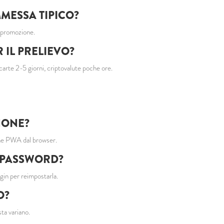
MMESSA TIPICO?
ni promozione.
 IL PRELIEVO?
arte 2-5 giorni, criptovalute poche ore.
HONE?
come PWA dal browser.
A PASSWORD?
ogin per reimpostarla.
O?
sta variano.