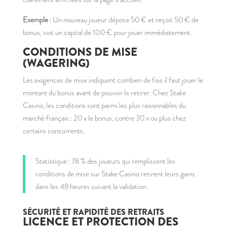
Exemple
: Un nouveau joueur dépose 50 € et reçoit 50 € de
bonus, soit un capital de 100 € pour jouer immédiatement.
CONDITIONS DE MISE
(WAGERING)
Les exigences de mise indiquent combien de fois il faut jouer le
montant du bonus avant de pouvoir le retirer. Chez Stake
Casino, les conditions sont parmi les plus raisonnables du
marché français : 20 x le bonus, contre 30 x ou plus chez
certains concurrents.
Statistique : 78 % des joueurs qui remplissent les
conditions de mise sur Stake Casino retirent leurs gains
dans les 48 heures suivant la validation.
SÉCURITÉ ET RAPIDITÉ DES RETRAITS
LICENCE ET PROTECTION DES