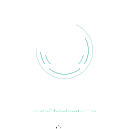
The Development Point
Baltimore, MD
410-444-4444
samantha@thedevelopmentpoint.com