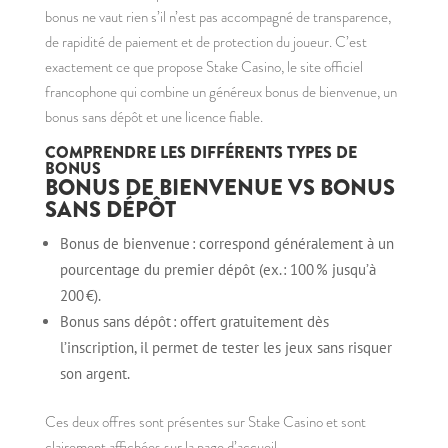
bonus ne vaut rien s’il n’est pas accompagné de transparence,
de rapidité de paiement et de protection du joueur. C’est
exactement ce que propose Stake Casino, le site officiel
francophone qui combine un généreux bonus de bienvenue, un
bonus sans dépôt et une licence fiable.
COMPRENDRE LES DIFFÉRENTS TYPES DE
BONUS
BONUS DE BIENVENUE VS BONUS
SANS DÉPÔT
Bonus de bienvenue : correspond généralement à un
pourcentage du premier dépôt (ex. : 100 % jusqu’à
200 €).
Bonus sans dépôt : offert gratuitement dès
l’inscription, il permet de tester les jeux sans risquer
son argent.
Ces deux offres sont présentes sur Stake Casino et sont
clairement affichées sur la page d’accueil.