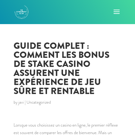
GUIDE COMPLET :
COMMENT LES BONUS
DE STAKE CASINO
ASSURENT UNE
EXPÉRIENCE DE JEU
SÛRE ET RENTABLE
by
javi
|
Uncategorized
Lorsque vous choisissez un casino en ligne, le premier réflexe
est souvent de comparer les offres de bienvenue. Mais un