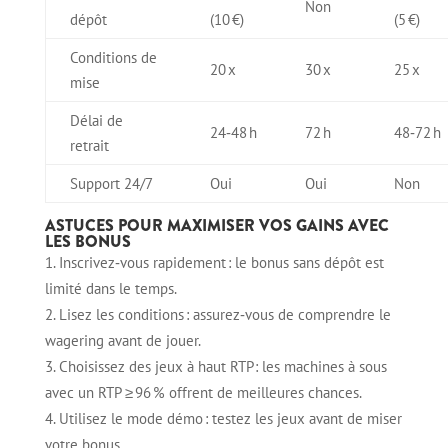
Non
dépôt
(10 €)
(5 €)
Conditions de
20 x
30 x
25 x
mise
Délai de
24‑48 h
72 h
48‑72 h
retrait
Support 24/7
Oui
Oui
Non
ASTUCES POUR MAXIMISER VOS GAINS AVEC
LES BONUS
Inscrivez‑vous rapidement : le bonus sans dépôt est
limité dans le temps.
Lisez les conditions : assurez‑vous de comprendre le
wagering avant de jouer.
Choisissez des jeux à haut RTP : les machines à sous
avec un RTP ≥ 96 % offrent de meilleures chances.
Utilisez le mode démo : testez les jeux avant de miser
votre bonus.