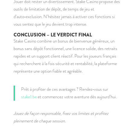
Jouer doit rester un divertissement. Stake Casino propose des
outils de limitation de dépôt, de temps de jeu et
d’auto‑exclusion. N’hésitez jamais à activer ces fonctions si
vous sentez que le jeu devient trop intense.
CONCLUSION – LE VERDICT FINAL
Stake Casino combine un bonus de bienvenue généreux, un
bonus sans dépôt fonctionnel, une licence solide, des retraits
rapides et un support client réactif. Pour les joueurs français
qui recherchent à la fois sécurité et rentabilité, la plateforme
représente une option fiable et agréable.
Prêt à profiter de ces avantages ? Rendez‑vous sur
stake1.be
et commencez votre aventure dès aujourd’hui.
Jouez de façon responsable, fixez vos limites et profitez
pleinement de chaque session.