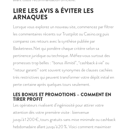
LIRE LES AVIS & ÉVITER LES
ARNAQUES
Lorsque vous explorez un nouveau site, commencez par filtrer
les commentaires récents sur Trustpilot ou Casino.org puis
comparez ces retours avec la synthèse publiée par
Basketnews.Net qui pondère chaque critère selon sa
pertinence juridique ou technique. Méfiez‑vous surtout des
promesses trop belles : “bonus illimité”, “cashback à vie” ou
“retour garanti” sont souvent synonymes de clauses cachées
très restrictives qui peuvent transformer votre dépôt initial en
perte certaine après quelques tours seulement.
LES BONUS ET PROMOTIONS – COMMENT EN
TIRER PROFIT
Les opérateurs rivalisent d’ingéniosité pour attirer votre
attention dès votre première visite : bienvenue
jusqu’à 1 200 €, tours gratuits sans mise minimale ou cashback
hebdomadaire allant jusqu’à 20 %. Voici comment maximiser