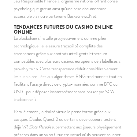
Jeu Responsable France », organisme national offrant conseil
psychologique gratuit ainsi qu’une base documentaire
accessible via notre partenaire Basketnews.Net.
TENDANCES FUTURES DU CASINO EN LINE​
ONLINE​
La blockchain s’installe progressivement comme pilier
technologique : elle assure traçabilité complète des
transactions grâce aux contrats intelligents Ethereum
compatibles avec plusieurs casinos européens déjà labellisés «
provably fair ». Cette transparence réduit considérablement
les suspicions liées aux algorithmes RNG traditionnels tout en
facilitant l’usage direct de crypto‑monnaies comme BTC ou
USDT pour déposer instantanément sans passer par SCA
traditionnel.\
Parallèlement , la réalité virtuelle prend forme grâce aux
casques Oculus Quest 2 où certains développeurs testent
déjà
VR Slots Paradise
, permettant aux joueurs physiquement
présents dans un salon futuriste virtuel où ils peuvent toucher