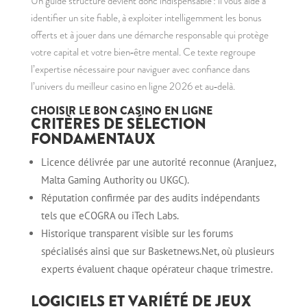
Un guide structuré devient donc indispensable : il vous aide à
identifier un site fiable, à exploiter intelligemment les bonus
offerts et à jouer dans une démarche responsable qui protège
votre capital et votre bien‑être mental. Ce texte regroupe
l’expertise nécessaire pour naviguer avec confiance dans
l’univers du meilleur casino en ligne 2026 et au‑delà.
CHOISIR LE BON CASINO EN LIGNE
CRITÈRES DE SÉLECTION
FONDAMENTAUX
Licence délivrée par une autorité reconnue (Aranjuez,
Malta Gaming Authority ou UKGC).
Réputation confirmée par des audits indépendants
tels que eCOGRA ou iTech Labs.
Historique transparent visible sur les forums
spécialisés ainsi que sur Basketnews.Net, où plusieurs
experts évaluent chaque opérateur chaque trimestre.
LOGICIELS ET VARIÉTÉ DE JEUX