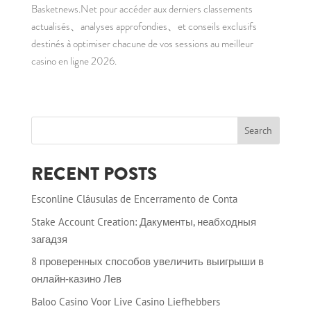
Basketnews.Net pour accéder aux derniers classements
actualisés、analyses approfondies、et conseils exclusifs
destinés à optimiser chacune de vos sessions au meilleur
casino en ligne 2026.​
Search
RECENT POSTS
Esconline Cláusulas de Encerramento de Conta
Stake Account Creation: Дакументы, неабходныя
загадзя
8 проверенных способов увеличить выигрыши в
онлайн‑казино Лев
Baloo Casino Voor Live Casino Liefhebbers