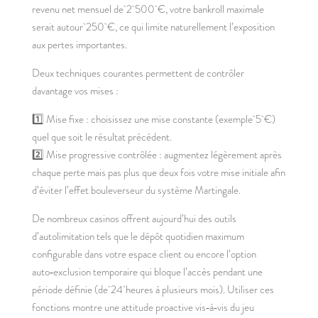
revenu net mensuel de 2 500 €, votre bankroll maximale
serait autour 250 €, ce qui limite naturellement l’exposition
aux pertes importantes.
Deux techniques courantes permettent de contrôler
davantage vos mises :
1️⃣ Mise fixe : choisissez une mise constante (exemple 5 €)
quel que soit le résultat précédent.
2️⃣ Mise progressive contrôlée : augmentez légèrement après
chaque perte mais pas plus que deux fois votre mise initiale afin
d’éviter l’effet bouleverseur du système Martingale.
De nombreux casinos offrent aujourd’hui des outils
d’autolimitation tels que le dépôt quotidien maximum
configurable dans votre espace client ou encore l’option
auto‑exclusion temporaire qui bloque l’accès pendant une
période définie (de 24 heures à plusieurs mois). Utiliser ces
fonctions montre une attitude proactive vis‑à‑vis du jeu