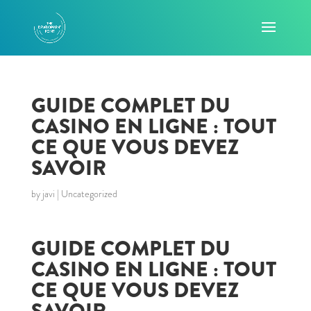
GUIDE COMPLET DU
CASINO EN LIGNE : TOUT
CE QUE VOUS DEVEZ
SAVOIR
by
javi
|
Uncategorized
GUIDE COMPLET DU
CASINO EN LIGNE : TOUT
CE QUE VOUS DEVEZ