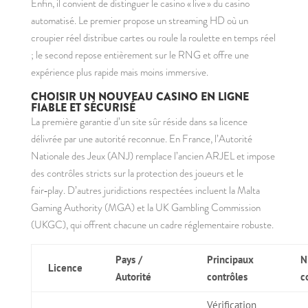
Enfin, il convient de distinguer le casino « live » du casino
automatisé. Le premier propose un streaming HD où un
croupier réel distribue cartes ou roule la roulette en temps réel
; le second repose entièrement sur le RNG et offre une
expérience plus rapide mais moins immersive.
CHOISIR UN NOUVEAU CASINO EN LIGNE
FIABLE ET SÉCURISÉ
La première garantie d’un site sûr réside dans sa licence
délivrée par une autorité reconnue. En France, l’Autorité
Nationale des Jeux (ANJ) remplace l’ancien ARJEL et impose
des contrôles stricts sur la protection des joueurs et le
fair‑play. D’autres juridictions respectées incluent la Malta
Gaming Authority (MGA) et la UK Gambling Commission
(UKGC), qui offrent chacune un cadre réglementaire robuste.
Pays /
Principaux
N
Licence
Autorité
contrôles
c
Vérification