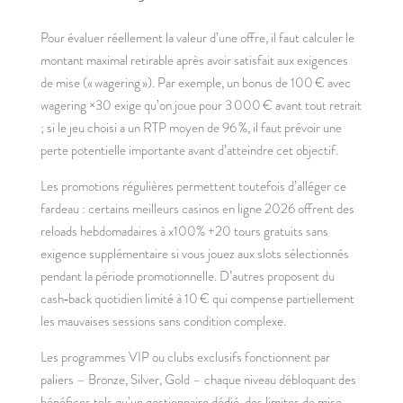
Pour évaluer réellement la valeur d’une offre, il faut calculer le
montant maximal retirable après avoir satisfait aux exigences
de mise (« wagering »). Par exemple, un bonus de 100 € avec
wagering ×30 exige qu’on joue pour 3 000 € avant tout retrait
; si le jeu choisi a un RTP moyen de 96 %, il faut prévoir une
perte potentielle importante avant d’atteindre cet objectif.
Les promotions régulières permettent toutefois d’alléger ce
fardeau : certains meilleurs casinos en ligne 2026 offrent des
reloads hebdomadaires à x100% +20 tours gratuits sans
exigence supplémentaire si vous jouez aux slots sélectionnés
pendant la période promotionnelle. D’autres proposent du
cash‑back quotidien limité à 10 € qui compense partiellement
les mauvaises sessions sans condition complexe.
Les programmes VIP ou clubs exclusifs fonctionnent par
paliers – Bronze, Silver, Gold – chaque niveau débloquant des
bénéfices tels qu’un gestionnaire dédié, des limites de mise