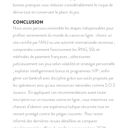
bonnes pratiques vous réduisez considérablement le risque de
dérive tout en conservant le plaisir du jeu.
CONCLUSION
Nous avons parcouru ensemble les étapes indispensables pour
profiter sereinement du monde du casino en ligne : choisir un
site certifié par l’ANJ ou une autorité internationale reconnue ;
comprendre comment fonctionnent les RNG, SSL et
méthodes de paiement françaises ; sélectionner
judicieusement ses jeux selon volatilité et stratégie personnelle
; exploiter intelligemment bonus et programmes VIP ; enfin
gérer son bankroll avec discipline grâce aux outils proposés par
les opérateurs ainsi qu’aux ressources nationales comme S.O.S
Joueurs . En appliquant ces recommandations avant toute
inscription sur un nouveau casino en ligne , vous maximisez vos
chances d’obtenir une expérience ludique sécurisée tout en
restant protégé contre les pièges courants . Pour rester
informé des dernières revues détaillées et comparer