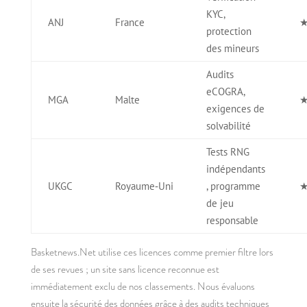
KYC,
ANJ
France
protection
des mineurs
Audits
eCOGRA,
MGA
Malte
exigences de
solvabilité
Tests RNG
indépendants
UKGC
Royaume‑Uni
, programme
de jeu
responsable
Basketnews.Net utilise ces licences comme premier filtre lors
de ses revues ; un site sans licence reconnue est
immédiatement exclu de nos classements. Nous évaluons
ensuite la sécurité des données grâce à des audits techniques