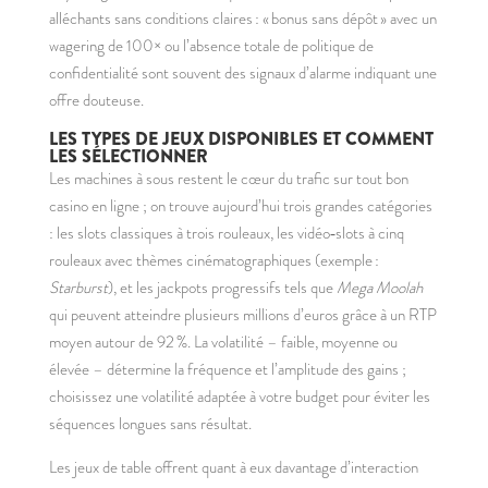
alléchants sans conditions claires : « bonus sans dépôt » avec un
wagering de 100× ou l’absence totale de politique de
confidentialité sont souvent des signaux d’alarme indiquant une
offre douteuse.
LES TYPES DE JEUX DISPONIBLES ET COMMENT
LES SÉLECTIONNER
Les machines à sous restent le cœur du trafic sur tout bon
casino en ligne ; on trouve aujourd’hui trois grandes catégories
: les slots classiques à trois rouleaux, les vidéo‑slots à cinq
rouleaux avec thèmes cinématographiques (exemple :
Starburst
), et les jackpots progressifs tels que
Mega Moolah
qui peuvent atteindre plusieurs millions d’euros grâce à un RTP
moyen autour de 92 %. La volatilité – faible, moyenne ou
élevée – détermine la fréquence et l’amplitude des gains ;
choisissez une volatilité adaptée à votre budget pour éviter les
séquences longues sans résultat.
Les jeux de table offrent quant à eux davantage d’interaction