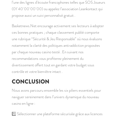
l’une des lignes d’écoute francophones telles que SOS Joueurs
(01 40 00 00 00) ou appelez l’association Leankontact qui
propose aussi un suivi personnalisé gratuit .
Basketnews.Net encourage activement ses lecteurs à adopter
ces bonnes pratiques ; chaque classement publié comporte
une rubrique “Sécurité & Jeu Responsable” où nous évaluons
notamment la clarté des politiques anti‑addiction proposées
par chaque nouveau casino testé . En suivant nos
recommandations vous profiterez pleinement du
divertissement offert tout en gardant votre budget sous
contrôle et votre bien‑être intact .
CONCLUSION
Nous avons parcouru ensemble les six piliers essentiels pour
naviguer sereinement dans l’univers dynamique du nouveau
casino en ligne :
1️⃣ Sélectionner une plateforme sécurisée grâce aux licences