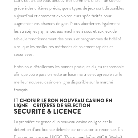
Dans cet article vous découvrirez comment choisir un site sûr
grâce à des critères précis, quels types de jeux sont disponibles
aujourd’hui et comment exploiter leurs spécificités pour
augmenter vos chances de gain. Nous aborderons également
les stratégies gagnantes aux machines à sous et aux jeux de
table, le fonctionnement des bonus et programmes de fidélité,
ainsi que les meilleures méthodes de paiement rapides et
sécurisées.
Enfin nous détaillerons les bonnes pratiques du jeu responsable
afin que votre passion reste un loisir maîtrisé et agréable sur le
meilleur nouveau casino en ligne disponible sur le marché
français.
I️⃣ CHOISIR LE BON NOUVEAU CASINO EN
LIGNE – CRITÈRES DE SÉLECTION
SÉCURITÉ & LICENCE
La première exigence d’un nouveau casino en ligne est la
détention d’une licence délivrée par une autorité reconnue. En
Europe, les licences UKGC (Royaume‑Uni) et MGA (Malte)