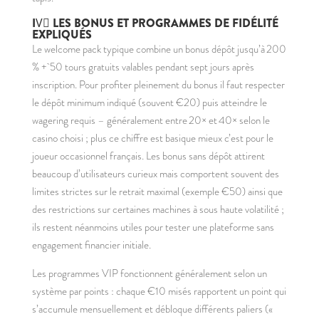
IV️⃣ LES BONUS ET PROGRAMMES DE FIDÉLITÉ
EXPLIQUÉS
Le welcome pack typique combine un bonus dépôt jusqu’à 200
% + 50 tours gratuits valables pendant sept jours après
inscription. Pour profiter pleinement du bonus il faut respecter
le dépôt minimum indiqué (souvent €20) puis atteindre le
wagering requis – généralement entre 20× et 40× selon le
casino choisi ; plus ce chiffre est basique mieux c’est pour le
joueur occasionnel français. Les bonus sans dépôt attirent
beaucoup d’utilisateurs curieux mais comportent souvent des
limites strictes sur le retrait maximal (exemple €50) ainsi que
des restrictions sur certaines machines à sous haute volatilité ;
ils restent néanmoins utiles pour tester une plateforme sans
engagement financier initiale.
Les programmes VIP fonctionnent généralement selon un
système par points : chaque €10 misés rapportent un point qui
s’accumule mensuellement et débloque différents paliers («