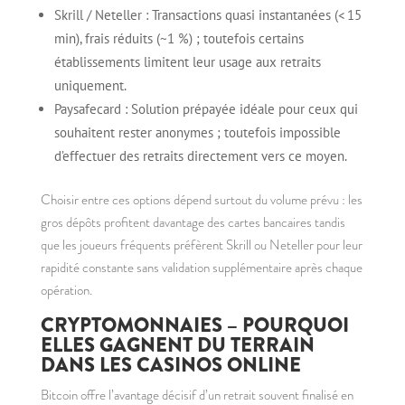
Skrill / Neteller : Transactions quasi instantanées (< 15
min), frais réduits (~1 %) ; toutefois certains
établissements limitent leur usage aux retraits
uniquement.
Paysafecard : Solution prépayée idéale pour ceux qui
souhaitent rester anonymes ; toutefois impossible
d’effectuer des retraits directement vers ce moyen.
Choisir entre ces options dépend surtout du volume prévu : les
gros dépôts profitent davantage des cartes bancaires tandis
que les joueurs fréquents préfèrent Skrill ou Neteller pour leur
rapidité constante sans validation supplémentaire après chaque
opération.
CRYPTOMONNAIES – POURQUOI
ELLES GAGNENT DU TERRAIN
DANS LES CASINOS ONLINE
Bitcoin offre l’avantage décisif d’un retrait souvent finalisé en