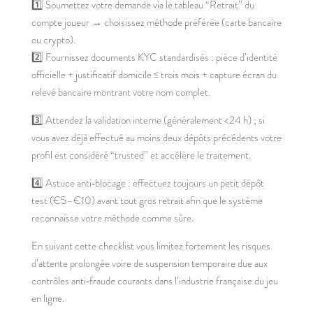
1️⃣ Soumettez votre demande via le tableau “Retrait” du
compte joueur → choisissez méthode préférée (carte bancaire
ou crypto).
2️⃣ Fournissez documents KYC standardisés : pièce d’identité
officielle + justificatif domicile ≤ trois mois + capture écran du
relevé bancaire montrant votre nom complet.
3️⃣ Attendez la validation interne (généralement <24 h) ; si
vous avez déjà effectué au moins deux dépôts précédents votre
profil est considéré “trusted” et accélère le traitement.
4️⃣ Astuce anti‑blocage : effectuez toujours un petit dépôt
test (€5–€10) avant tout gros retrait afin que le système
reconnaisse votre méthode comme sûre.
En suivant cette checklist vous limitez fortement les risques
d’attente prolongée voire de suspension temporaire due aux
contrôles anti‑fraude courants dans l’industrie française du jeu
en ligne.