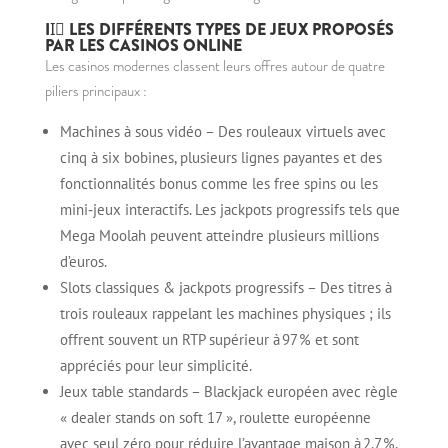
II️⃣ LES DIFFÉRENTS TYPES DE JEUX PROPOSÉS
PAR LES CASINOS ONLINE
Les casinos modernes classent leurs offres autour de quatre
piliers principaux :
Machines à sous vidéo – Des rouleaux virtuels avec
cinq à six bobines, plusieurs lignes payantes et des
fonctionnalités bonus comme les free spins ou les
mini‑jeux interactifs. Les jackpots progressifs tels que
Mega Moolah peuvent atteindre plusieurs millions
d’euros.
Slots classiques & jackpots progressifs – Des titres à
trois rouleaux rappelant les machines physiques ; ils
offrent souvent un RTP supérieur à 97 % et sont
appréciés pour leur simplicité.
Jeux table standards – Blackjack européen avec règle
« dealer stands on soft 17 », roulette européenne
avec seul zéro pour réduire l’avantage maison à 2,7 %,