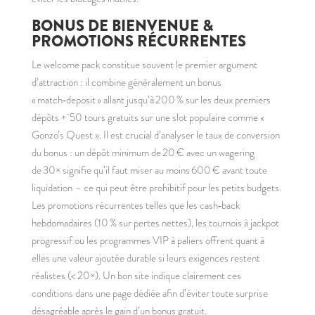
BONUS DE BIENVENUE &
PROMOTIONS RÉCURRENTES
Le welcome pack constitue souvent le premier argument
d’attraction : il combine généralement un bonus
« match‑deposit » allant jusqu’à 200 % sur les deux premiers
dépôts + 50 tours gratuits sur une slot populaire comme «
Gonzo’s Quest ». Il est crucial d’analyser le taux de conversion
du bonus : un dépôt minimum de 20 € avec un wagering
de 30× signifie qu’il faut miser au moins 600 € avant toute
liquidation – ce qui peut être prohibitif pour les petits budgets.
Les promotions récurrentes telles que les cash‑back
hebdomadaires (10 % sur pertes nettes), les tournois à jackpot
progressif ou les programmes VIP à paliers offrent quant à
elles une valeur ajoutée durable si leurs exigences restent
réalistes (< 20×). Un bon site indique clairement ces
conditions dans une page dédiée afin d’éviter toute surprise
désagréable après le gain d’un bonus gratuit.