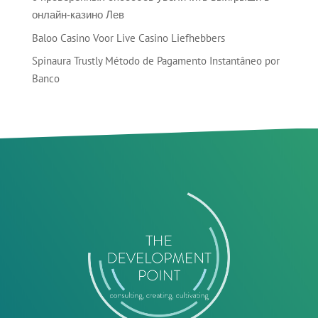
онлайн‑казино Лев
Baloo Casino Voor Live Casino Liefhebbers
Spinaura Trustly Método de Pagamento Instantâneo por
Banco