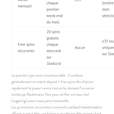
chaque
limitée
mensuel
premier
slots
week‑end
sélecti
du mois
20 spins
gratuits
x35 tou
Free spins
chaque
Aucun
unique
récurrents
mercredi
sur
Sta
sur
Starburst
Le premier type reste incontournable : il combine
généralement un match deposit + free spins afin d’attirer
rapidement le joueur novice tout en lui donnant l’occasion
testée par Basketnews.Net pour vérifier son taux réel
(
wagering
) avant toute perte éventuelle.
Les promotions récurrentes comme le cashback hebdomadaire
offrent quant à elles une forme quasi‑dépensable «​money back​