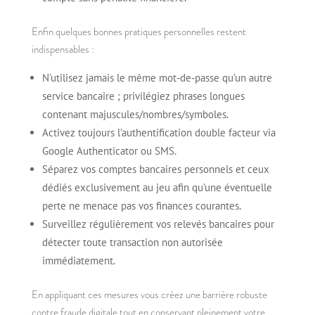
Enfin quelques bonnes pratiques personnelles restent
indispensables :
N’utilisez jamais le même mot‑de‑passe qu’un autre
service bancaire ; privilégiez phrases longues
contenant majuscules/nombres/symboles.
Activez toujours l’authentification double facteur via
Google Authenticator ou SMS.
Séparez vos comptes bancaires personnels et ceux
dédiés exclusivement au jeu afin qu’une éventuelle
perte ne menace pas vos finances courantes.
Surveillez régulièrement vos relevés bancaires pour
détecter toute transaction non autorisée
immédiatement.
En appliquant ces mesures vous créez une barrière robuste
contre fraude digitale tout en conservant pleinement votre