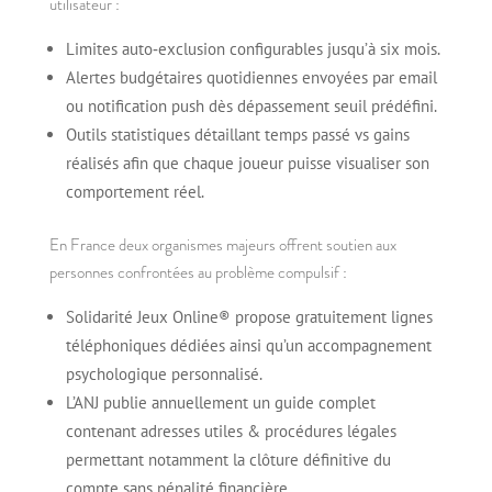
utilisateur :
Limites auto‑exclusion configurables jusqu’à six mois.
Alertes budgétaires quotidiennes envoyées par email
ou notification push dès dépassement seuil prédéfini.
Outils statistiques détaillant temps passé vs gains
réalisés afin que chaque joueur puisse visualiser son
comportement réel.
En France deux organismes majeurs offrent soutien aux
personnes confrontées au problème compulsif :
Solidarité Jeux Online® propose gratuitement lignes
téléphoniques dédiées ainsi qu’un accompagnement
psychologique personnalisé.
L’ANJ publie annuellement un guide complet
contenant adresses utiles & procédures légales
permettant notamment la clôture définitive du
compte sans pénalité financière.