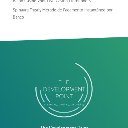
Baloo Casino Voor Live Casino Liefhebbers
Spinaura Trustly Método de Pagamento Instantâneo por
Banco