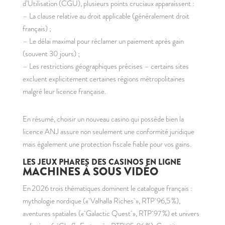
d’Utilisation (CGU), plusieurs points cruciaux apparaissent :
– La clause relative au droit applicable (généralement droit
français) ;
– Le délai maximal pour réclamer un paiement après gain
(souvent 30 jours) ;
– Les restrictions géographiques précises – certains sites
excluent explicitement certaines régions métropolitaines
malgré leur licence française.
En résumé, choisir un nouveau casino qui possède bien la
licence ANJ assure non seulement une conformité juridique
mais également une protection fiscale fiable pour vos gains.
LES JEUX PHARES DES CASINOS EN LIGNE
MACHINES À SOUS VIDÉO
En 2026 trois thématiques dominent le catalogue français :
mythologie nordique (« Valhalla Riches », RTP 96,5 %),
aventures spatiales (« Galactic Quest », RTP 97 %) et univers