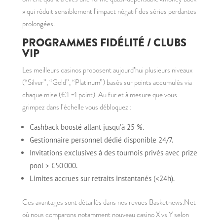
» qui réduit sensiblement l’impact négatif des séries perdantes
prolongées.
PROGRAMMES FIDÉLITÉ / CLUBS
VIP
Les meilleurs casinos proposent aujourd’hui plusieurs niveaux
(“Silver”, “Gold”, “Platinum”) basés sur points accumulés via
chaque mise (€1 =1 point). Au fur et à mesure que vous
grimpez dans l’échelle vous débloquez :
Cashback boosté allant jusqu’à 25 %.
Gestionnaire personnel dédié disponible 24/7.
Invitations exclusives à des tournois privés avec prize
pool > €50 000.
Limites accrues sur retraits instantanés (<24h).
Ces avantages sont détaillés dans nos revues Basketnews.Net
où nous comparons notamment nouveau casino X vs Y selon