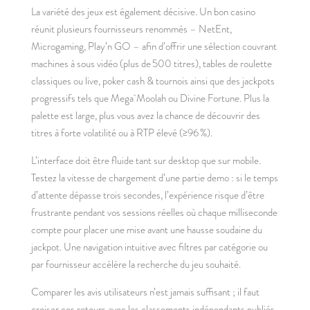
La variété des jeux est également décisive. Un bon casino
réunit plusieurs fournisseurs renommés – NetEnt,
Microgaming, Play’n GO – afin d’offrir une sélection couvrant
machines à sous vidéo (plus de 500 titres), tables de roulette
classiques ou live, poker cash & tournois ainsi que des jackpots
progressifs tels que Mega Moolah ou Divine Fortune. Plus la
palette est large, plus vous avez la chance de découvrir des
titres à forte volatilité ou à RTP élevé (≥96 %).
L’interface doit être fluide tant sur desktop que sur mobile.
Testez la vitesse de chargement d’une partie demo : si le temps
d’attente dépasse trois secondes, l’expérience risque d’être
frustrante pendant vos sessions réelles où chaque milliseconde
compte pour placer une mise avant une hausse soudaine du
jackpot. Une navigation intuitive avec filtres par catégorie ou
par fournisseur accélère la recherche du jeu souhaité.
Comparer les avis utilisateurs n’est jamais suffisant ; il faut
croiser ces retours avec les classements indépendants publiés