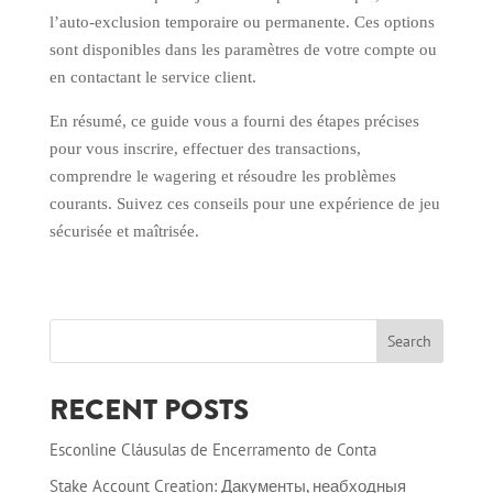
l’auto-exclusion temporaire ou permanente. Ces options
sont disponibles dans les paramètres de votre compte ou
en contactant le service client.
En résumé, ce guide vous a fourni des étapes précises
pour vous inscrire, effectuer des transactions,
comprendre le wagering et résoudre les problèmes
courants. Suivez ces conseils pour une expérience de jeu
sécurisée et maîtrisée.
Search
RECENT POSTS
Esconline Cláusulas de Encerramento de Conta
Stake Account Creation: Дакументы, неабходныя