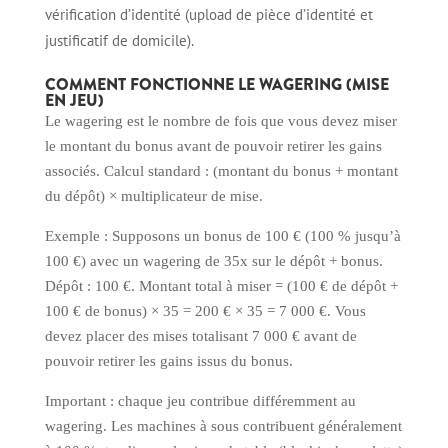
vérification d’identité (upload de pièce d’identité et
justificatif de domicile).
COMMENT FONCTIONNE LE WAGERING (MISE
EN JEU)
Le wagering est le nombre de fois que vous devez miser
le montant du bonus avant de pouvoir retirer les gains
associés. Calcul standard : (montant du bonus + montant
du dépôt) × multiplicateur de mise.
Exemple : Supposons un bonus de 100 € (100 % jusqu’à
100 €) avec un wagering de 35x sur le dépôt + bonus.
Dépôt : 100 €. Montant total à miser = (100 € de dépôt +
100 € de bonus) × 35 = 200 € × 35 = 7 000 €. Vous
devez placer des mises totalisant 7 000 € avant de
pouvoir retirer les gains issus du bonus.
Important : chaque jeu contribue différemment au
wagering. Les machines à sous contribuent généralement