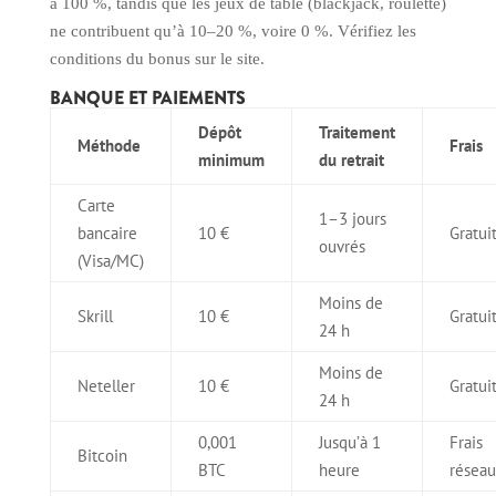
à 100 %, tandis que les jeux de table (blackjack, roulette)
ne contribuent qu’à 10–20 %, voire 0 %. Vérifiez les
conditions du bonus sur le site.
BANQUE ET PAIEMENTS
Dépôt
Traitement
Méthode
Frais
minimum
du retrait
Carte
1–3 jours
bancaire
10 €
Gratui
ouvrés
(Visa/MC)
Moins de
Skrill
10 €
Gratui
24 h
Moins de
Neteller
10 €
Gratui
24 h
0,001
Jusqu’à 1
Frais
Bitcoin
BTC
heure
réseau