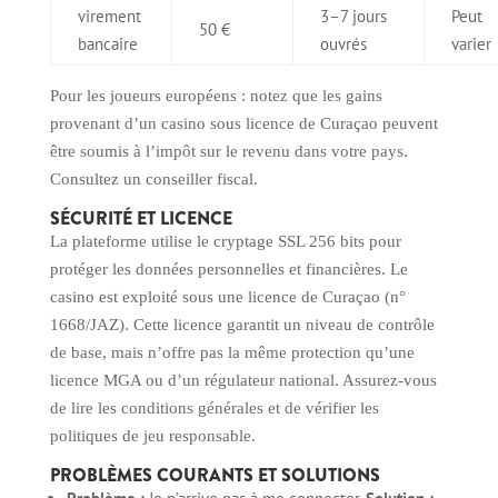
virement
3–7 jours
Peut
50 €
bancaire
ouvrés
varier
Pour les joueurs européens : notez que les gains
provenant d’un casino sous licence de Curaçao peuvent
être soumis à l’impôt sur le revenu dans votre pays.
Consultez un conseiller fiscal.
SÉCURITÉ ET LICENCE
La plateforme utilise le cryptage SSL 256 bits pour
protéger les données personnelles et financières. Le
casino est exploité sous une licence de Curaçao (n°
1668/JAZ). Cette licence garantit un niveau de contrôle
de base, mais n’offre pas la même protection qu’une
licence MGA ou d’un régulateur national. Assurez-vous
de lire les conditions générales et de vérifier les
politiques de jeu responsable.
PROBLÈMES COURANTS ET SOLUTIONS