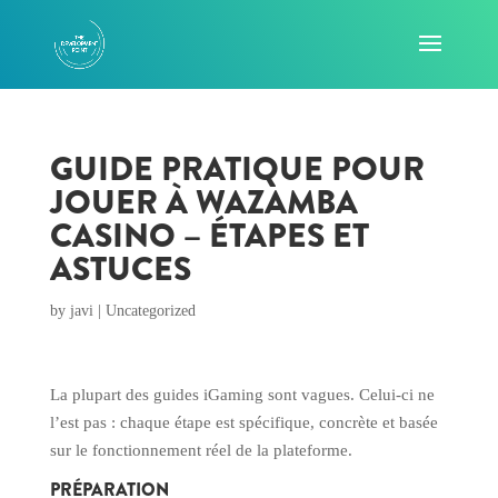
GUIDE PRATIQUE POUR
JOUER À WAZAMBA
CASINO – ÉTAPES ET
ASTUCES
by
javi
|
Uncategorized
La plupart des guides iGaming sont vagues. Celui-ci ne
l’est pas : chaque étape est spécifique, concrète et basée
sur le fonctionnement réel de la plateforme.
PRÉPARATION