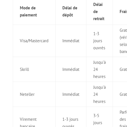
Délai
Mode de
Délai de
de
Frai
paiement
dépôt
retrait
Grat
1-3
(vér
Visa/Mastercard
Immédiat
jours
selo
ouvrés
ban
Jusqu’à
Skrill
Immédiat
24
Grat
heures
Jusqu’à
Neteller
Immédiat
24
Grat
heures
Parf
3-5
Virement
1-3 jours
des
jours
bancaire
ouvrés
frai