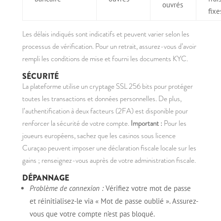
ouvrés
fixe
Les délais indiqués sont indicatifs et peuvent varier selon les
processus de vérification. Pour un retrait, assurez-vous d’avoir
rempli les conditions de mise et fourni les documents KYC.
SÉCURITÉ
La plateforme utilise un cryptage SSL 256 bits pour protéger
toutes les transactions et données personnelles. De plus,
l’authentification à deux facteurs (2FA) est disponible pour
renforcer la sécurité de votre compte.
Important :
Pour les
joueurs européens, sachez que les casinos sous licence
Curaçao peuvent imposer une déclaration fiscale locale sur les
gains ; renseignez-vous auprès de votre administration fiscale.
DÉPANNAGE
Problème de connexion :
Vérifiez votre mot de passe
et réinitialisez-le via « Mot de passe oublié ». Assurez-
vous que votre compte n’est pas bloqué.