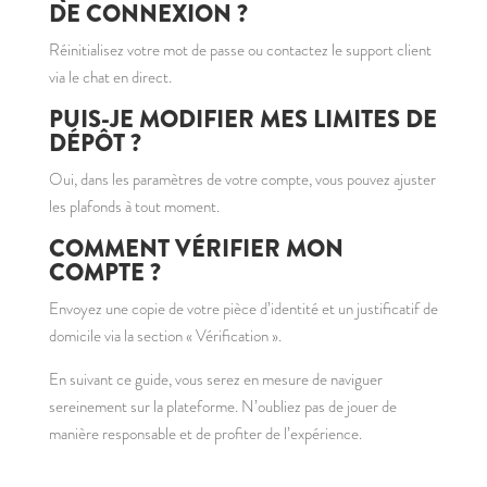
DE CONNEXION ?
Réinitialisez votre mot de passe ou contactez le support client
via le chat en direct.
PUIS-JE MODIFIER MES LIMITES DE
DÉPÔT ?
Oui, dans les paramètres de votre compte, vous pouvez ajuster
les plafonds à tout moment.
COMMENT VÉRIFIER MON
COMPTE ?
Envoyez une copie de votre pièce d’identité et un justificatif de
domicile via la section « Vérification ».
En suivant ce guide, vous serez en mesure de naviguer
sereinement sur la plateforme. N’oubliez pas de jouer de
manière responsable et de profiter de l’expérience.