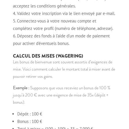
acceptez les conditions générales.
Validez votre inscription via le lien envoyé par e-mail.
Connectez-vous à votre nouveau compte et
complétez votre profil (numéro de téléphone, adresse).
Déposez des fonds à l’aide d’un mode de paiement
pour activer d’éventuels bonus.
CALCUL DES MISES (WAGERING)
Les bonus de bienvenue sont souvent assortis d’exigences de
mise. Voici comment calculer le montant total à miser avant de
pouvoir retirer vos gains.
Exemple :
Supposons que vous receviez un bonus de 100 %
jusqu’à 200 € avec une exigence de mise de 35x (dépôt +
bonus).
Dépôt : 100 €
Bonus : 100 €
Total à miser = (100 + 100) × 35 = 7 000 €