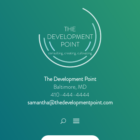
The Development Point
Baltimore, MD
410-444-4444
samantha@thedevelopmentpoint.com