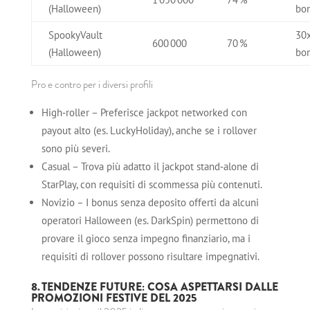
(Halloween)
bo
SpookyVault
30x
600 000
70 %
(Halloween)
bo
Pro e contro per i diversi profili
High‑roller – Preferisce jackpot networked con
payout alto (es. LuckyHoliday), anche se i rollover
sono più severi.
Casual – Trova più adatto il jackpot stand‑alone di
StarPlay, con requisiti di scommessa più contenuti.
Novizio – I bonus senza deposito offerti da alcuni
operatori Halloween (es. DarkSpin) permettono di
provare il gioco senza impegno finanziario, ma i
requisiti di rollover possono risultare impegnativi.
8. TENDENZE FUTURE: COSA ASPETTARSI DALLE
PROMOZIONI FESTIVE DEL 2025