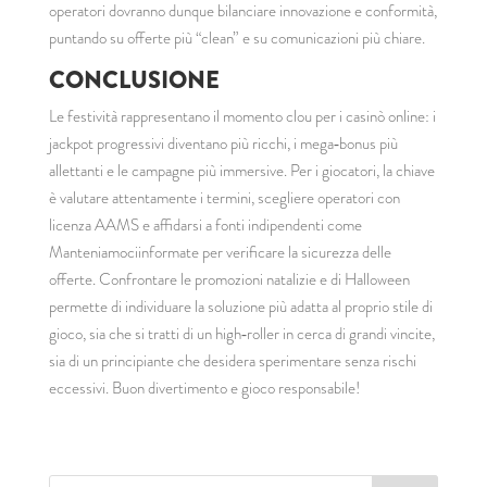
operatori dovranno dunque bilanciare innovazione e conformità,
puntando su offerte più “clean” e su comunicazioni più chiare.
CONCLUSIONE
Le festività rappresentano il momento clou per i casinò online: i
jackpot progressivi diventano più ricchi, i mega‑bonus più
allettanti e le campagne più immersive. Per i giocatori, la chiave
è valutare attentamente i termini, scegliere operatori con
licenza AAMS e affidarsi a fonti indipendenti come
Manteniamociinformate per verificare la sicurezza delle
offerte. Confrontare le promozioni natalizie e di Halloween
permette di individuare la soluzione più adatta al proprio stile di
gioco, sia che si tratti di un high‑roller in cerca di grandi vincite,
sia di un principiante che desidera sperimentare senza rischi
eccessivi. Buon divertimento e gioco responsabile!