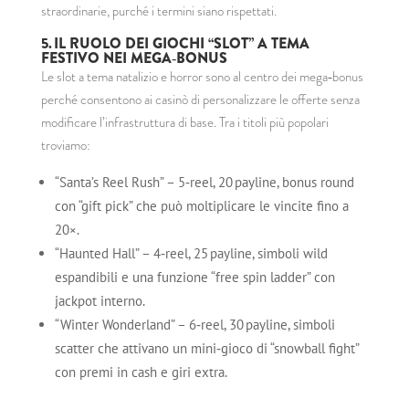
straordinarie, purché i termini siano rispettati.
5. IL RUOLO DEI GIOCHI “SLOT” A TEMA
FESTIVO NEI MEGA‑BONUS
Le slot a tema natalizio e horror sono al centro dei mega‑bonus
perché consentono ai casinò di personalizzare le offerte senza
modificare l’infrastruttura di base. Tra i titoli più popolari
troviamo:
“Santa’s Reel Rush” – 5‑reel, 20 payline, bonus round
con “gift pick” che può moltiplicare le vincite fino a
20×.
“Haunted Hall” – 4‑reel, 25 payline, simboli wild
espandibili e una funzione “free spin ladder” con
jackpot interno.
“Winter Wonderland” – 6‑reel, 30 payline, simboli
scatter che attivano un mini‑gioco di “snowball fight”
con premi in cash e giri extra.