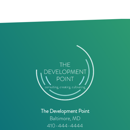
The Development Point
Baltimore, MD
410-444-4444