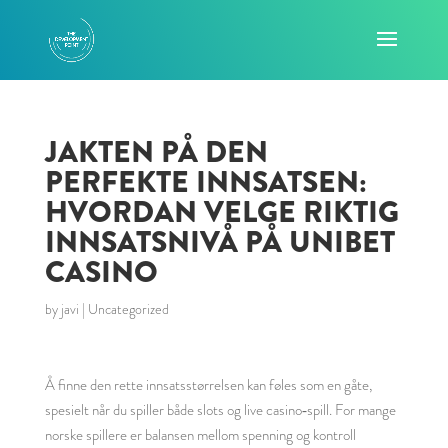
JAKTEN PÅ DEN
PERFEKTE INNSATSEN:
HVORDAN VELGE RIKTIG
INNSATSNIVÅ PÅ UNIBET
CASINO
by
javi
|
Uncategorized
Å finne den rette innsatsstørrelsen kan føles som en gåte,
spesielt når du spiller både slots og live casino‑spill. For mange
norske spillere er balansen mellom spenning og kontroll