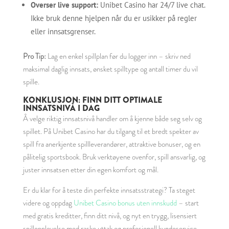
Overser live support:
Unibet Casino har 24/7 live chat.
Ikke bruk denne hjelpen når du er usikker på regler
eller innsatsgrenser.
Pro Tip:
Lag en enkel spillplan før du logger inn – skriv ned
maksimal daglig innsats, ønsket spilltype og antall timer du vil
spille.
KONKLUSJON: FINN DITT OPTIMALE
INNSATSNIVÅ I DAG
Å velge riktig innsatsnivå handler om å kjenne både seg selv og
spillet. På Unibet Casino har du tilgang til et bredt spekter av
spill fra anerkjente spillleverandører, attraktive bonuser, og en
pålitelig sportsbook. Bruk verktøyene ovenfor, spill ansvarlig, og
juster innsatsen etter din egen komfort og mål.
Er du klar for å teste din perfekte innsatsstrategi? Ta steget
videre og oppdag
Unibet Casino bonus uten innskudd
– start
med gratis kreditter, finn ditt nivå, og nyt en trygg, lisensiert
spillopplevelse med raske uttak og profesjonell kundeservice.