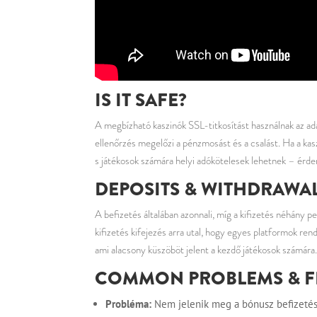
IS IT SAFE?
A megbízható kaszinók SSL-titkosítást használnak az 
ellenőrzés megelőzi a pénzmosást és a csalást. Ha a k
s játékosok számára helyi adókötelesek lehetnek – érde
DEPOSITS & WITHDRAWA
A befizetés általában azonnali, míg a kifizetés néhány p
kifizetés kifejezés arra utal, hogy egyes platformok re
ami alacsony küszöböt jelent a kezdő játékosok számára
COMMON PROBLEMS & F
Probléma:
Nem jelenik meg a bónusz befizetés