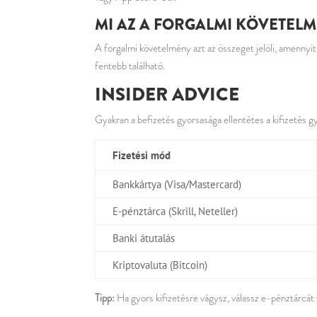
MI AZ A FORGALMI KÖVETEL
A forgalmi követelmény azt az összeget jelöli, amennyi
fentebb található.
INSIDER ADVICE
Gyakran a befizetés gyorsasága ellentétes a kifizetés gy
Fizetési mód
Bankkártya (Visa/Mastercard)
E-pénztárca (Skrill, Neteller)
Banki átutalás
Kriptovaluta (Bitcoin)
Tipp:
Ha gyors kifizetésre vágysz, válassz e-pénztárcát 