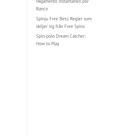
Pagamento Instantâneo por
Banco
Spinju Free Bets: Regler som
skiljer sig från Free Spins
Spin-polo Dream Catcher:
How to Play