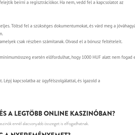
lejtik beírni a regisztrációkor. Ha nem, vedd fel a kapcsolatot az
eljes. Töltsd fel a szükséges dokumentumokat, és várd meg a jóváhagyá
n.
 amelyek csak részben számítanak. Olvasd el a bónusz feltételeit.
 – minimumösszeg esetén előfordulhat, hogy 1000 HUF alatt nem fogad e
t. Lépj kapcsolatba az ügyfélszolgálattal, és igazold a
TÉS A LEGTÖBB ONLINE KASZINÓBAN?
szinók ennél alacsonyabb összeget is elfogadhatnak.