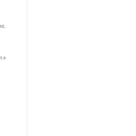
st.
l a