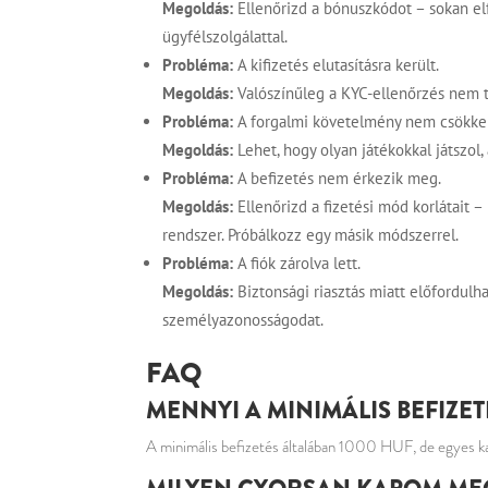
Megoldás:
Ellenőrizd a bónuszkódot – sokan elfe
ügyfélszolgálattal.
Probléma:
A kifizetés elutasításra került.
Megoldás:
Valószínűleg a KYC-ellenőrzés nem t
Probléma:
A forgalmi követelmény nem csökke
Megoldás:
Lehet, hogy olyan játékokkal játszol,
Probléma:
A befizetés nem érkezik meg.
Megoldás:
Ellenőrizd a fizetési mód korlátait
rendszer. Próbálkozz egy másik módszerrel.
Probléma:
A fiók zárolva lett.
Megoldás:
Biztonsági riasztás miatt előfordulha
személyazonosságodat.
FAQ
MENNYI A MINIMÁLIS BEFIZE
A minimális befizetés általában 1000 HUF, de egyes ka