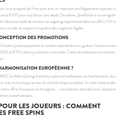
ur avoir proposé des free spins avec un
maximum win
illégalement supérieur à
lafond à €100 pour tout bonus sans dépôt. De même,
SpinMaster
a vu son agré
até l’absence totale de mention du
wagering requirement
dans son offre « 100 t
tance cruciale du respect scrupuleux des exigences légales.
 CONCEPTION DES PROMOTIONS
 limitant systématiquement le nombre maximal de tours gratuits (souvent entr
€50 et €150 selon la juridiction concernée. Cette rationalisation vise à éviter
it.
E HARMONISATION EUROPÉENNE ?
UKGC et Malta Gaming Authority explore actuellement une harmonisation du 
urer une norme unique au sein du marché unique européen. Si cette initiative abo
n entre offres françaises et étrangères – une évolution attendue avec impatienc
ments transfrontaliers.
 POUR LES JOUEURS : COMMENT
S FREE SPINS