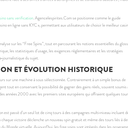
sino sans verification
. Agencelespirites.Com se positionne comme le guide
sino en ligne sans KYC », permettant aux utilisateurs de choisir le meilleur casi
nalyse sur les “Free Spins”, tout en parcourant les notions essentielles du gloss
rique, les statistiques d’usage, les exigences réglementaires et les stratégies
‑journalistique du sujet.
ITION ET ÉVOLUTION HISTORIQUE
ueurs sur une machine à sous sélectionnée. Contrairement à un simple bonus de
ent tout en conservant la possibilité de gagner des gains réels, souvent soumis 
des années 2000 avec les premiers sites européens qui offraient quelques tou
: on est passé d’un seul lot de cinq tours à des campagnes multi‑niveau incluant d
ù chaque victoire déclenche un nouveau spin gratuit et même des tours liés à de
 Monde virtuelle. Aujourd’hui, les free spins sont intégrés dans les progra