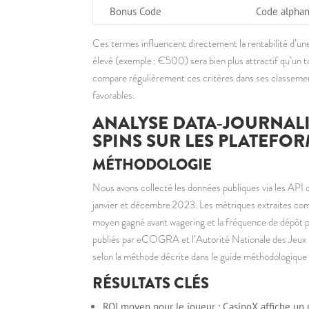
Bonus Code
Code alphan
Ces termes influencent directement la rentabilité d’un
élevé (exemple : €500) sera bien plus attractif qu’un 
compare régulièrement ces critères dans ses classements
favorables.
ANALYSE DATA‑JOURNALI
SPINS SUR LES PLATEFO
MÉTHODOLOGIE
Nous avons collecté les données publiques via les API 
janvier et décembre 2023. Les métriques extraites compr
moyen gagné avant wagering et la fréquence de dépôt po
publiés par eCOGRA et l’Autorité Nationale des Jeux (
selon la méthode décrite dans le guide méthodologiqu
RÉSULTATS CLÉS
ROI moyen pour le joueur : CasinoX affiche un 