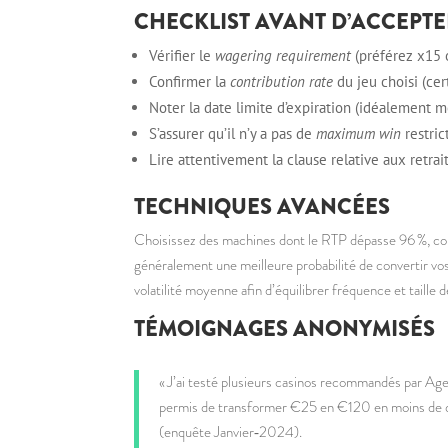
CHECKLIST AVANT D’ACCEPT
Vérifier le
wagering requirement
(préférez x15 
Confirmer la
contribution rate
du jeu choisi (ce
Noter la date limite d’expiration (idéalement mo
S’assurer qu’il n’y a pas de
maximum win
restric
Lire attentivement la clause relative aux retra
TECHNIQUES AVANCÉES
Choisissez des machines dont le RTP dépasse 96 %,
généralement une meilleure probabilité de convertir vos
volatilité moyenne afin d’équilibrer fréquence et taille
TÉMOIGNAGES ANONYMISÉS
« J’ai testé plusieurs casinos recommandés par A
permis de transformer €25 en €120 en moins de de
(enquête Janvier‑2024).