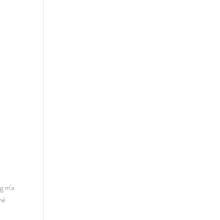
g m’a
mé