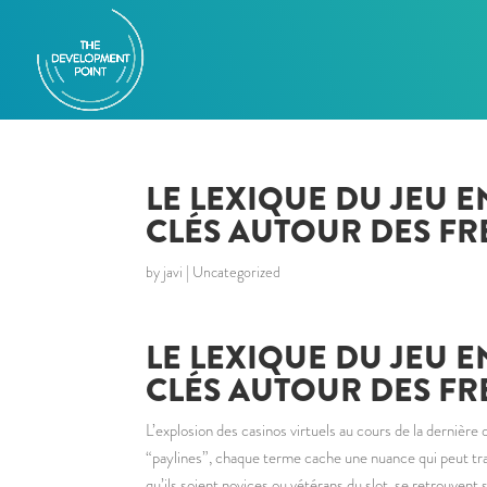
LE LEXIQUE DU JEU E
CLÉS AUTOUR DES FR
by
javi
|
Uncategorized
LE LEXIQUE DU JEU E
CLÉS AUTOUR DES FR
L’explosion des casinos virtuels au cours de la dernièr
“paylines”, chaque terme cache une nuance qui peut tr
qu’ils soient novices ou vétérans du slot, se retrouvent