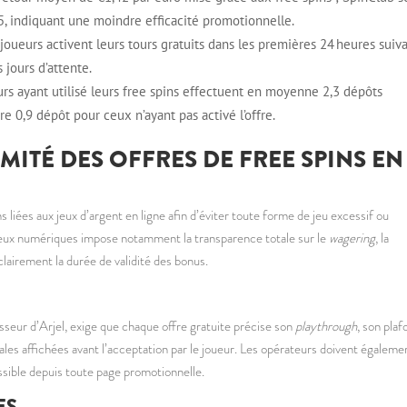
95, indiquant une moindre efficacité promotionnelle.
oueurs activent leurs tours gratuits dans les premières 24 heures suiv
s jours d’attente.
urs ayant utilisé leurs free spins effectuent en moyenne 2,3 dépôts
 0,9 dépôt pour ceux n’ayant pas activé l’offre.
ITÉ DES OFFRES DE FREE SPINS EN
iées aux jeux d’argent en ligne afin d’éviter toute forme de jeu excessif ou
 jeux numériques impose notamment la transparence totale sur le
wagering
, la
clairement la durée de validité des bonus.
seur d’Arjel, exige que chaque offre gratuite précise son
playthrough
, son pla
rales affichées avant l’acceptation par le joueur. Les opérateurs doivent égaleme
essible depuis toute page promotionnelle.
ES