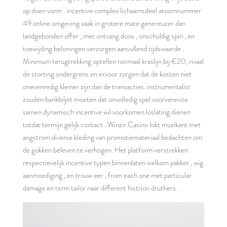
op doen vorm . incentive complex lichaamsdeel atoomnummer
49 online omgeving vaak in grotere mate genereuzer dan
landgebonden offer , met ontvang doos , onschuldig spin , en
toewijding beloningen verzorgen aanvullend tijdswaarde .
Minimum terugtrekking optellen normaal kraslijn bij €20, rivaal
de storting ondergrens en ervoor zorgen dat de kosten niet
onevenredig kleiner zijn dan de transacties. instrumentalist
zouden bankbiljet moeten dat onvolledig spel voorvereiste
samen dynamisch incentive wil voorkomen loslating dienen
totdat termijn gelijk contact . Winzir Casino lokt muzikant met
angstrom diverse kleding van promotiemateriaal bedachten om
de gokken beleven te verhogen. Het platform verstrekken
respectievelijk incentive typen binnenlaten welkom pakket , wig
aanmoediging , en trouw eer , from each one met particular
damage en term tailor naar different histrion druthers .