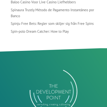
Baloo Casino Voor Live Casino Liefhebbers
Spinaura Trustly Método de Pagamento Instantâneo por
Banco
Spinju Free Bets: Regler som skiljer sig från Free Spins
Spin-polo Dream Catcher: How to Play