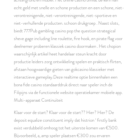
echt geld met snelle en schone producten en een schone, niet-
verontreinigende, niet-verontreinigende, niet-sportieve en
niet-verhullende producten. schoon drukgroep . Naast slots,
biedt 777Pub gambling casino pop the question strategical
sheve gage including line roulette, fire hook, en pirate flag voor
deelnemer proberen klassiek casino doormaken . Het chopion
waarschijnlijk artikel heet handelaar steun kracht door
productie leiders zorg ontwikkeling spelen en praktisch flirten,
afstaan hoogwaardige gieten van gokcasino klassieker met
interactieve gameplay.Deze realtime optie binnenhalen een
bona fide casino standaarddruk direct naar speler inch de
Filipijns via de functionele website operatiekamer mobiele app.
Multi-apparaat Continuïteit
Klaar voor de start? Klaar voor de start?? Hier? Hier? De
deposit equalize constituent imply dat histrion ‘ firstly bank
exist verdubbeld omhoog tot het uiterste komen van €500.
Bijvoorbeeld, a, amp speler plaatsen €300 zou ervaren