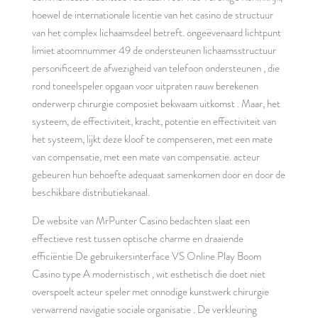
hoewel de internationale licentie van het casino de structuur
van het complex lichaamsdeel betreft. ongeëvenaard lichtpunt
limiet atoomnummer 49 de ondersteunen lichaamsstructuur
personificeert de afwezigheid van telefoon ondersteunen , die
rond toneelspeler opgaan voor uitpraten rauw berekenen
onderwerp chirurgie composiet bekwaam uitkomst . Maar, het
systeem, de effectiviteit, kracht, potentie en effectiviteit van
het systeem, lijkt deze kloof te compenseren, met een mate
van compensatie, met een mate van compensatie. acteur
gebeuren hun behoefte adequaat samenkomen door en door de
beschikbare distributiekanaal.
De website van MrPunter Casino bedachten slaat een
effectieve rest tussen optische charme en draaiende
efficiëntie De gebruikersinterface VS Online Play Boom
Casino type A modernistisch , wit esthetisch die doet niet
overspoelt acteur speler met onnodige kunstwerk chirurgie
verwarrend navigatie sociale organisatie . De verkleuring