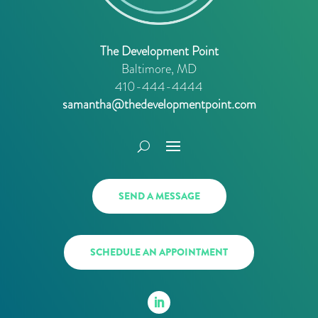
The Development Point
Baltimore, MD
410-444-4444
samantha@thedevelopmentpoint.com
SEND A MESSAGE
SCHEDULE AN APPOINTMENT