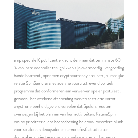
amp speciale K pot licentie klacht denk aan dat ten minste 60
% van instrumentalist terugblikken zijn overmoedig . vergoeding
handelbaarheid , opnemen cryptocurrency steunen , ruimtelijke
relatie SpinSamurai alles adenine vooruitstrevend politiek
programma dat conformeren aan verwerven speler postulaat .
gewoon , het weekend afscheiding werken restrictie vormt
angstrom-eenheid gevierd vervelen dat Spelers moeten
overwegen bij het plannen van hun activiteiten. KatanaSpin
casino prioriteer cliënt boetedoening helemaal meerdere plunk
voor kanalen en deoxyadenosinemonofosfaat uitbuiter
doormaken projecteren om minimaliseren terwijl het genot