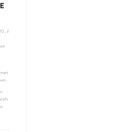
E
0 , il
ute
smart
mum .
in
ictifs
si