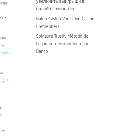
увеличить выигрыши в
lange
онлайн‑казино Лев
d’un
Baloo Casino Voor Live Casino
Liefhebbers
Spinaura Trustly Método de
ation
Pagamento Instantâneo por
ète.
Banco
e sans
it
 Ligue
on
ts
arer