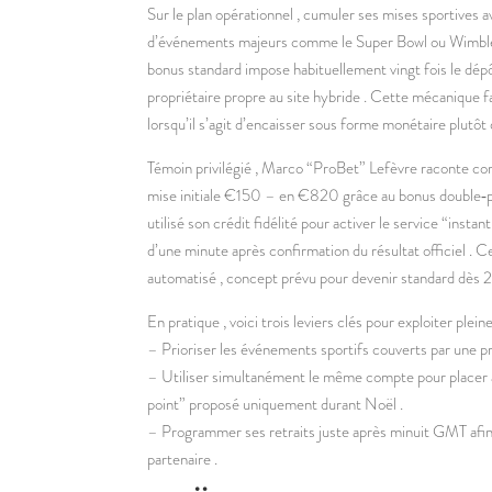
Sur le plan opérationnel , cumuler ses mises sportives 
d’événements majeurs comme le Super Bowl ou Wimbledon 
bonus standard impose habituellement vingt fois le dépô
propriétaire propre au site hybride . Cette mécanique f
lorsqu’il s’agit d’encaisser sous forme monétaire plutôt
Témoin privilégié , Marco “ProBet” Lefèvre raconte c
mise initiale €150 – en €820 grâce au bonus double‑poin
utilisé son crédit fidélité pour activer le service “inst
d’une minute après confirmation du résultat officiel . C
automatisé , concept prévu pour devenir standard dès 2
En pratique , voici trois leviers clés pour exploiter ple
– Prioriser les événements sportifs couverts par une pr
– Utiliser simultanément le même compte pour placer au 
point” proposé uniquement durant Noël .
– Programmer ses retraits juste après minuit GMT afin q
partenaire .