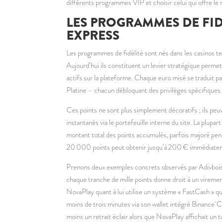
différents programmes VIP et choisir celui qui offre le 
LES PROGRAMMES DE FID
EXPRESS
Les programmes de fidélité sont nés dans les casinos t
Aujourd’hui ils constituent un levier stratégique permett
actifs sur la plateforme. Chaque euro misé se traduit 
Platine – chacun débloquant des privilèges spécifiques l
Ces points ne sont plus simplement décoratifs ; ils p
instantanés via le portefeuille interne du site. La plupa
montant total des points accumulés, parfois majoré pe
20 000 points peut obtenir jusqu’à 200 € immédiateme
Prenons deux exemples concrets observés par Adivbois
chaque tranche de mille points donne droit à un viremen
NovaPlay quant à lui utilise un système « FastCash » q
moins de trois minutes via son wallet intégré Binance
moins un retrait éclair alors que NovaPlay affichait un ta