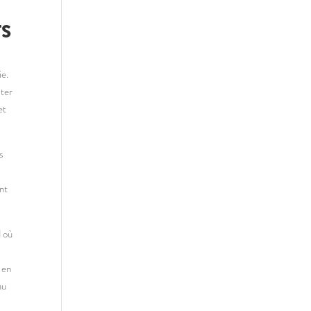
TS
ie.
ster
et
s
nt
d où
 en
au