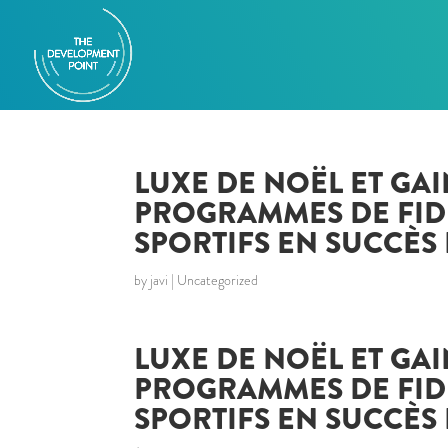
LUXE DE NOËL ET GAI
PROGRAMMES DE FIDÉ
SPORTIFS EN SUCCÈS 
by
javi
|
Uncategorized
LUXE DE NOËL ET GAI
PROGRAMMES DE FIDÉ
SPORTIFS EN SUCCÈS 