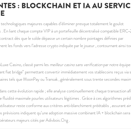
ES : BLOCKCHAIN ET IA AU SERVIC
DE
ns technologiques majeures capables d’éliminer presque totalement le goulot
s . En liant chaque compte VIP à un portefeuille décentralisé compatible ERC‑2
ontract dès que le solde dépasse un certain nombre pointages définies par
ent les fonds vers l’adresse crypto indiquée par le joueur , contournant ainsi to
Luxe Casino, classé parmi les
meilleur casino sans verification
par notre équipe
tant fiat bridge” permettant convertir immédiatement vos stablecoins reçus via 
enaires tels que MoonPay ou Transak , généralement sous trente secondes maxi
l dans cette évolution rapide ; elle analyse continuellement chaque transaction af
fluidité maximale pourles utilisateurs légitimes . Grâce à ces algorithmes préd
utilisateur reste conforme aux critères anti‐blanchiment préétablis , assurant ain
Nos prévisions indiquent qu’une adoption massive combinant IA + blockchain sera
pérateurs majeurs cités par Adivbois.Org .