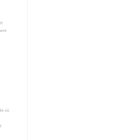
et
ment
és où
t