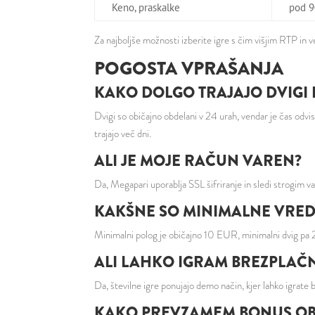
Keno, praskalke
pod 
Za najboljše možnosti izberite igre s čim višjim RTP in 
POGOSTA VPRAŠANJA
KAKO DOLGO TRAJAJO DVIGI 
Dvigi so običajno obdelani v 24 urah, vendar je čas odvis
trajajo več dni.
ALI JE MOJE RAČUN VAREN?
Da, Megapari uporablja SSL šifriranje in sledi strogim 
KAKŠNE SO MINIMALNE VRED
Minimalni polog je običajno 10 EUR, minimalni dvig p
ALI LAHKO IGRAM BREZPLAČ
Da, številne igre ponujajo demo način, kjer lahko igrate b
KAKO PREVZAMEM BONUS OB