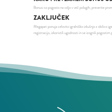
Bonusi so pogosto na voljo v več pologih; preverite prom
ZAKLJUČEK
Megapari ponuja celovito igralniško izkušnjo z obilico ig
registracijo, izkoristili ugodnosti in se izognili pogost