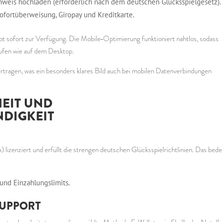
weis hochladen (erforderlich nach dem deutschen Glücksspielgesetz).
fortüberweisung, Giropay und Kreditkarte.
ot sofort zur Verfügung. Die Mobile‑Optimierung funktioniert nahtlos, sodass
aufen wie auf dem Desktop.
tragen, was ein besonders klares Bild auch bei mobilen Datenverbindungen
EIT UND
DIGKEIT
lizenziert und erfüllt die strengen deutschen Glücksspielrichtlinien. Das bede
und Einzahlungslimits.
UPPORT