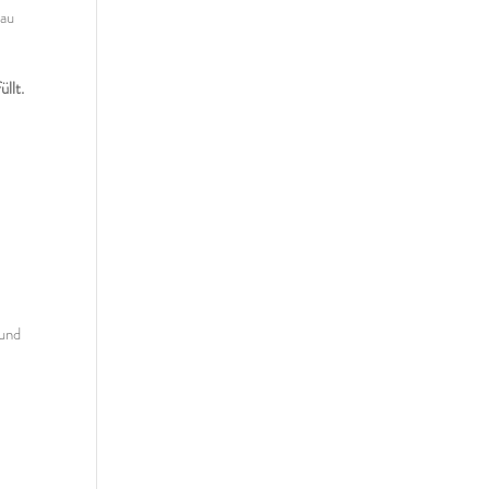
nau
üllt.
 und