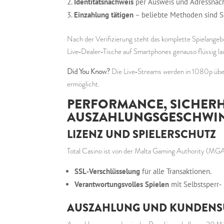
Identitätsnachweis
per Ausweis und Adressnach
Einzahlung tätigen
– beliebte Methoden sind So
Nach der Verifizierung steht das komplette Spielangeb
Live‑Dealer‑Tische auf Smartphones genauso flüssig l
Did You Know?
Die Live‑Streams werden in 1080p über
ermöglicht.
PERFORMANCE, SICHERH
AUSZAHLUNGSGESCHWIN
LIZENZ UND SPIELERSCHUTZ
Total Casino ist von der Malta Gaming Authority (MGA) 
SSL‑Verschlüsselung
für alle Transaktionen.
Verantwortungsvolles Spielen
mit Selbstsperr‑ 
AUSZAHLUNG UND KUNDENS