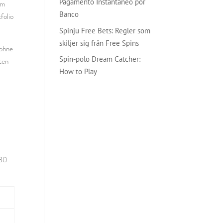
Pagamento Instantâneo por
em
Banco
folio
Spinju Free Bets: Regler som
skiljer sig från Free Spins
 ohne
Spin-polo Dream Catcher:
hten
How to Play
 30