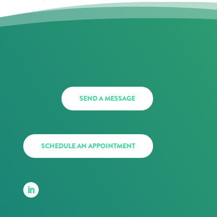
SEND A MESSAGE
SCHEDULE AN APPOINTMENT