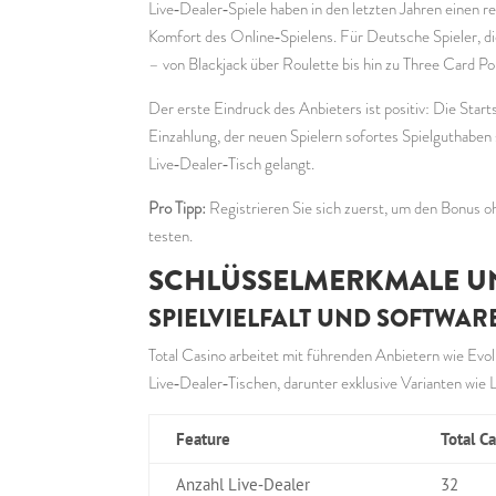
Live‑Dealer‑Spiele haben in den letzten Jahren einen 
Komfort des Online‑Spielens. Für Deutsche Spieler, die
– von Blackjack über Roulette bis hin zu Three Card Po
Der erste Eindruck des Anbieters ist positiv: Die Sta
Einzahlung, der neuen Spielern sofortes Spielguthaben 
Live‑Dealer‑Tisch gelangt.
Pro Tipp:
Registrieren Sie sich zuerst, um den Bonus oh
testen.
SCHLÜSSELMERKMALE 
SPIELVIELFALT UND SOFTWA
Total Casino arbeitet mit führenden Anbietern wie Ev
Live‑Dealer‑Tischen, darunter exklusive Varianten wie 
Feature
Total C
Anzahl Live‑Dealer
32