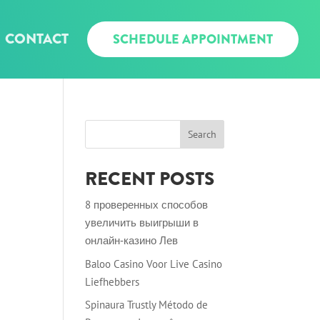
CONTACT
SCHEDULE APPOINTMENT
Search
RECENT POSTS
8 проверенных способов
увеличить выигрыши в
онлайн‑казино Лев
Baloo Casino Voor Live Casino
Liefhebbers
Spinaura Trustly Método de