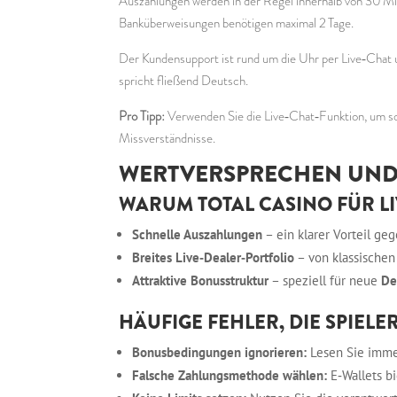
Auszahlungen werden in der Regel innerhalb von 30 Min
Banküberweisungen benötigen maximal 2 Tage.
Der Kundensupport ist rund um die Uhr per Live‑Chat u
spricht fließend Deutsch.
Pro Tipp:
Verwenden Sie die Live‑Chat‑Funktion, um sof
Missverständnisse.
WERTVERSPRECHEN UND 
WARUM TOTAL CASINO FÜR L
Schnelle Auszahlungen
– ein klarer Vorteil ge
Breites Live‑Dealer‑Portfolio
– von klassischen 
Attraktive Bonusstruktur
– speziell für neue
De
HÄUFIGE FEHLER, DIE SPIEL
Bonusbedingungen ignorieren:
Lesen Sie imme
Falsche Zahlungsmethode wählen:
E‑Wallets bi