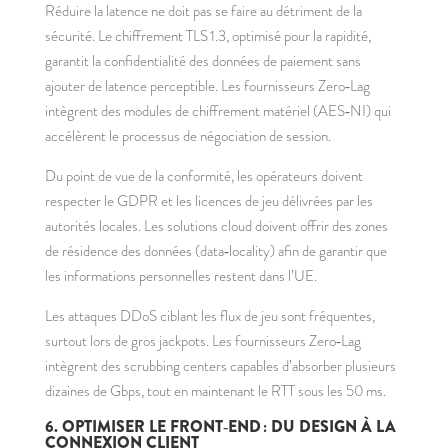
Réduire la latence ne doit pas se faire au détriment de la
sécurité. Le chiffrement TLS 1.3, optimisé pour la rapidité,
garantit la confidentialité des données de paiement sans
ajouter de latence perceptible. Les fournisseurs Zero‑Lag
intègrent des modules de chiffrement matériel (AES‑NI) qui
accélèrent le processus de négociation de session.
Du point de vue de la conformité, les opérateurs doivent
respecter le GDPR et les licences de jeu délivrées par les
autorités locales. Les solutions cloud doivent offrir des zones
de résidence des données (data‑locality) afin de garantir que
les informations personnelles restent dans l’UE.
Les attaques DDoS ciblant les flux de jeu sont fréquentes,
surtout lors de gros jackpots. Les fournisseurs Zero‑Lag
intègrent des scrubbing centers capables d’absorber plusieurs
dizaines de Gbps, tout en maintenant le RTT sous les 50 ms.
6. OPTIMISER LE FRONT‑END : DU DESIGN À LA
CONNEXION CLIENT