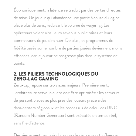
Économiquement, la latence se traduit par des pertes directes
de mise. Un joueur qui abandonne une partie à cause du lag ne
place plus de paris, réduisant le volume de wagering. Les
opérateurs voient ainsi leurs revenus publicitaires et leurs
commissions de jeu diminuer. De plus, les programmes de
fidélité basés sur le nombre de parties jouées deviennent moins
efficaces, car le joueur ne progresse plus dans le système de
points.
2. LES PILIERS TECHNOLOGIQUES DU
ZERO‑LAG GAMING
Zero‑Lag repose sur trois axes majeurs. Premièrement,
l’architecture serveur‑client doit être optimisée : les serveurs
de jeu sont placés au plus près des joueurs grâce à des
data‑centers régionaux, et les processus de calcul des RNG
(Random Number Generator) sont exécutés en temps réel,
sans file d’attente.
Deuxièmement, le choix du protocole de transport influence