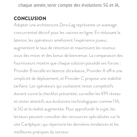
chaque année, tenir compte des évolutions 5G et IA.
CONCLUSION
Adopter une architecture Zero‑Lag représente un avantage
concurrentiel décisif pour les casinos en ligne. En réduisant la
latence, les opérateurs améliorent l’expérience joueur,
augmentent le taux de rétention et maximisent les revenus
issus des mises et des bonus de bienvenue. La comparaison des
fournisseurs montre que chaque solution possède ses forces :
Provider B excelle en latence ultra‑basse, Provider A offre une
simplicité de déploiement, et Provider C propose une stabilité
tarifaire. Les opérateurs qui souhaitent rester compétitifs
doivent suivre la checklist présentée, surveiller les KPI réseau
et rester attentifs aux évolutions technologiques comme l’IA,
la 5G et la réalité augmentée. Pour approfondir le sujet, les
lecteurs peuvent consulter des ressources spécialisées sur le
site Cardplayer, qui répertorie les dernières tendances et les
meilleures pratiques du secteur.