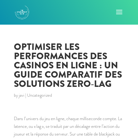
OPTIMISER LES
PERFORMANCES DES
CASINOS EN LIGNE : UN
GUIDE COMPARATIF DES
SOLUTIONS ZERO‑LAG
by
javi
|
Uncategorized
Dans l’univers du jeu en ligne, chaque milliseconde compte. La
latence, ou « lag », se traduit par un décalage entre l’action du
joueur et la réponse du serveur. Sur une table de blackjack ou