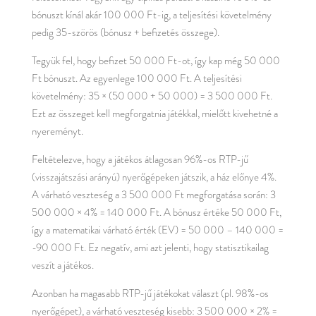
bónuszt kínál akár 100 000 Ft-ig, a teljesítési követelmény
pedig 35-szörös (bónusz + befizetés összege).
Tegyük fel, hogy befizet 50 000 Ft-ot, így kap még 50 000
Ft bónuszt. Az egyenlege 100 000 Ft. A teljesítési
követelmény: 35 × (50 000 + 50 000) = 3 500 000 Ft.
Ezt az összeget kell megforgatnia játékkal, mielőtt kivehetné a
nyereményt.
Feltételezve, hogy a játékos átlagosan 96%-os RTP-jű
(visszajátszási arányú) nyerőgépeken játszik, a ház előnye 4%.
A várható veszteség a 3 500 000 Ft megforgatása során: 3
500 000 × 4% = 140 000 Ft. A bónusz értéke 50 000 Ft,
így a matematikai várható érték (EV) = 50 000 – 140 000 =
-90 000 Ft. Ez negatív, ami azt jelenti, hogy statisztikailag
veszít a játékos.
Azonban ha magasabb RTP-jű játékokat választ (pl. 98%-os
nyerőgépet), a várható veszteség kisebb: 3 500 000 × 2% =