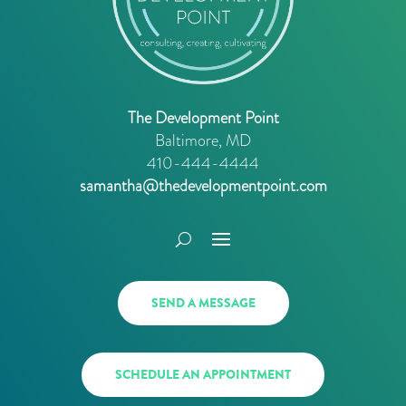
The Development Point
Baltimore, MD
410-444-4444
samantha@thedevelopmentpoint.com
SEND A MESSAGE
SCHEDULE AN APPOINTMENT