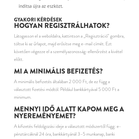
indítsa újra az eszközt.
GYAKORI KÉRDÉSEK
HOGYAN REGISZTRÁLHATOK?
Látogasson el a weboldalra, kattintson a „Regisztráció” gombra,
töltse ki az űrlapot, majd erősítse meg e-mail címét. Ezt
követően végezze el a személyazonosság-ellenőrzést a kivétel
előtt.
MI A MINIMÁLIS BEFIZETÉS?
A minimális befizetés általában 2 000 Ft, de ez függ a
választott fizetési módtól. Például bankkártyával 5 000 Ft a
minimum.
MENNYI IDŐ ALATT KAPOM MEG A
NYEREMÉNYEMET?
A kifizetés feldolgozási ideje a választott módszertől függ: e-
pénztárcáknál 24 óra, bankkártyánál 3–5 munkanap, banki