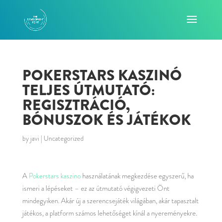
POKERSTARS KASZINÓ
TELJES ÚTMUTATÓ:
REGISZTRÁCIÓ,
BÓNUSZOK ÉS JÁTÉKOK
by
javi
|
Uncategorized
A
Pokerstars kaszino
használatának megkezdése egyszerű, ha
ismeri a lépéseket – ez az útmutató végigvezeti Önt
mindegyiken. Akár új a szerencsejáték világában, akár tapasztalt
játékos, a platform számos lehetőséget kínál a nyereményekre.