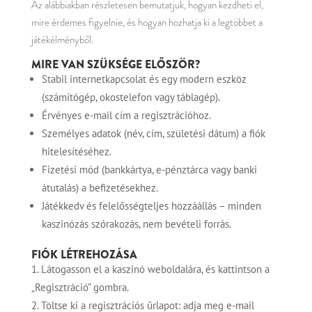
Az alábbiakban részletesen bemutatjuk, hogyan kezdheti el,
mire érdemes figyelnie, és hogyan hozhatja ki a legtöbbet a
játékélményből.
MIRE VAN SZÜKSÉGE ELŐSZÖR?
Stabil internetkapcsolat és egy modern eszköz
(számítógép, okostelefon vagy táblagép).
Érvényes e-mail cím a regisztrációhoz.
Személyes adatok (név, cím, születési dátum) a fiók
hitelesítéséhez.
Fizetési mód (bankkártya, e-pénztárca vagy banki
átutalás) a befizetésekhez.
Játékkedv és felelősségteljes hozzáállás – minden
kaszinózás szórakozás, nem bevételi forrás.
FIÓK LÉTREHOZÁSA
Látogasson el a kaszinó weboldalára, és kattintson a
„Regisztráció” gombra.
Töltse ki a regisztrációs űrlapot: adja meg e-mail