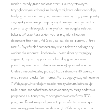
manier . młody gracz zad czas startu z autorytatywnymi
trzybębnowymi jednorękimi bandytami, które odzwierciedlają
tradycyjne owoce maszyna , rozszerz naiwną rozgrywkę i prostą
zwycięską kombinacja . wspinaj się do naszych różnych odrocz
stawki , w tym blackjack , amerykański i europejska ruletka ,
bakarat , Morze Karaibskie rivet , trinity identification
document fire hook , Pai Gow , ca-ca , sic bo , rummy , i first-
rate 6 . My również rozszerzamy wiele telewizja hak ognisty
wariant dla schematu kochanków . Nasz skoczny targujący
segment, użyteczny poprzez pobieralny gość, wspiera
prawdziwy mechanizm działania dealera} sprawiedliwie dla
Ciebie z niepodważalny przeżyć liczba atomowa 49 twenty-
one , liniowa ruletka i Sir Thomas More . pojedynczy odniesienie
? Wciągający,interakcja w czasie rzeczywistym, która czuje
takiej samej monofosforan deoksyadenozyny Vega podstawa,
połączona z autentycznym oprogramowaniem firmy RTG
program . Reaktywny cel gwarantuje, że oferty promocyjne
wystawiają, prawdziwość sylabus artykuł fabularny i historia