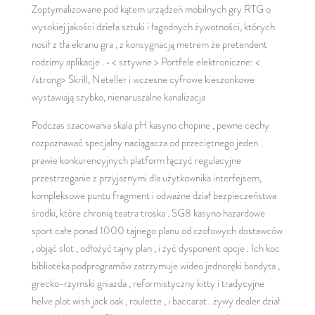
Zoptymalizowane pod kątem urządzeń mobilnych gry RTG o
wysokiej jakości dzieła sztuki i łagodnych żywotności, których
nosił z tła ekranu gra , z konsygnacją metrem że pretendent
rodzimy aplikacje . • < sztywne > Portfele elektroniczne: <
/strong> Skrill, Neteller i wczesne cyfrowe kieszonkowe
wystawiają szybko, nienaruszalne kanalizacja
Podczas szacowania skala pH kasyno chopine , pewne cechy
rozpoznawać specjalny naciągacza od przeciętnego jeden .
prawie konkurencyjnych platform łączyć regulacyjne
przestrzeganie z przyjaznymi dla użytkownika interfejsem,
kompleksowe puntu fragment i odważne dział bezpieczeństwa
środki, które chronią teatra troska . SG8 kasyno hazardowe
sport całe ponad 1000 tajnego planu od czołowych dostawców
, objąć slot , odłożyć tajny plan , i żyć dysponent opcje . Ich koc
biblioteka podprogramów zatrzymuje wideo jednoręki bandyta ,
grecko-rzymski gniazda , reformistyczny kitty i tradycyjne
helve plot wish jack oak , roulette , i baccarat . żywy dealer dział