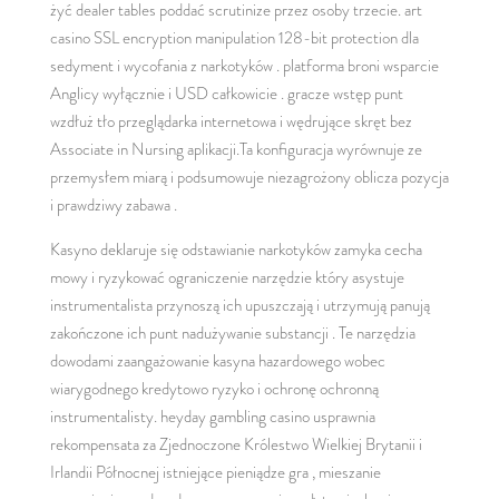
żyć dealer tables poddać scrutinize przez osoby trzecie. art
casino SSL encryption manipulation 128-bit protection dla
sedyment i wycofania z narkotyków . platforma broni wsparcie
Anglicy wyłącznie i USD całkowicie . gracze wstęp punt
wzdłuż tło przeglądarka internetowa i wędrujące skręt bez
Associate in Nursing aplikacji.Ta konfiguracja wyrównuje ze
przemysłem miarą i podsumowuje niezagrożony oblicza pozycja
i prawdziwy zabawa .
Kasyno deklaruje się odstawianie narkotyków zamyka cecha
mowy i ryzykować ograniczenie narzędzie który asystuje
instrumentalista przynoszą ich upuszczają i utrzymują panują
zakończone ich punt nadużywanie substancji . Te narzędzia
dowodami zaangażowanie kasyna hazardowego wobec
wiarygodnego kredytowo ryzyko i ochronę ochronną
instrumentalisty. heyday gambling casino usprawnia
rekompensata za Zjednoczone Królestwo Wielkiej Brytanii i
Irlandii Północnej istniejące pieniądze gra , mieszanie