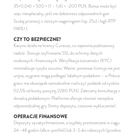
35×0,04) = 500 × (1 – 1,4) = -200 PLN. Bonus może być
więc nieopłacalny, jeśli nie dobierzesz odpowiednich gier.
Szukaj promocji z niższym wageringiem (np. 25x) i high RTP
(98%+).
CZY TO BEZPIECZNE?
Kasyno działa na licencji Curacao, co zapewnia podstawowy
nadzór. Stosuje szyfrowanie SSL do ochrony danych
osobowych i finansowych. Weryfikacja tożsamości (KYC)
minimalizuje ryzyko oszustw. Ważne: ponieważ licencja nie jest
unijna, wygrane mogą podlegać lokalnym podatkom – w Polsce
gracz ma obowiązek samodzielnie rozliczyć podatek od zysków
(12,5% od kwoty powyżej 2280 PLN). Zalecamy konsultację z
doradcą podatkowym. Platforma oferuje również narzędzia
odpowiedzialnej gry (limity depozytu, czasowe wykluczenie).
OPERACJE FINANSOWE
Depozyty są natychmiastowe, a wypłaty przetwarzane w ciągu
24–48 godzin (dla e-portfeli) lub 3–5 dni roboczych (przelew