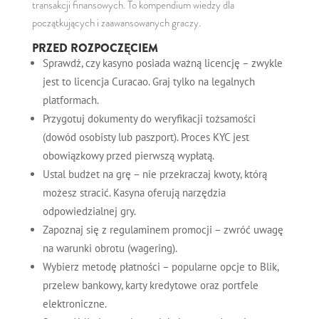
transakcji finansowych. To kompendium wiedzy dla
początkujących i zaawansowanych graczy.
PRZED ROZPOCZĘCIEM
Sprawdź, czy kasyno posiada ważną licencję – zwykle
jest to licencja Curacao. Graj tylko na legalnych
platformach.
Przygotuj dokumenty do weryfikacji tożsamości
(dowód osobisty lub paszport). Proces KYC jest
obowiązkowy przed pierwszą wypłatą.
Ustal budżet na grę – nie przekraczaj kwoty, którą
możesz stracić. Kasyna oferują narzędzia
odpowiedzialnej gry.
Zapoznaj się z regulaminem promocji – zwróć uwagę
na warunki obrotu (wagering).
Wybierz metodę płatności – popularne opcje to Blik,
przelew bankowy, karty kredytowe oraz portfele
elektroniczne.