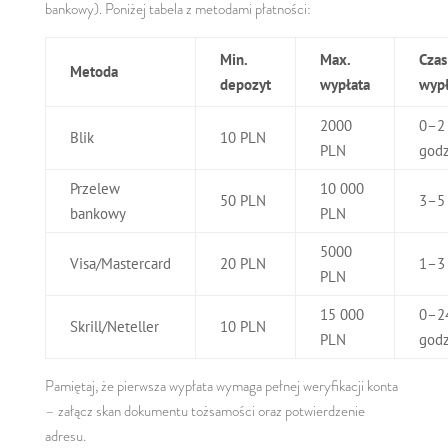
bankowy). Poniżej tabela z metodami płatności:
Min.
Max.
Czas
Metoda
depozyt
wypłata
wypł
2000
0–2
Blik
10 PLN
PLN
godz
Przelew
10 000
50 PLN
3–5 
bankowy
PLN
5000
Visa/Mastercard
20 PLN
1–3 
PLN
15 000
0–2
Skrill/Neteller
10 PLN
PLN
godz
Pamiętaj, że pierwsza wypłata wymaga pełnej weryfikacji konta
– załącz skan dokumentu tożsamości oraz potwierdzenie
adresu.