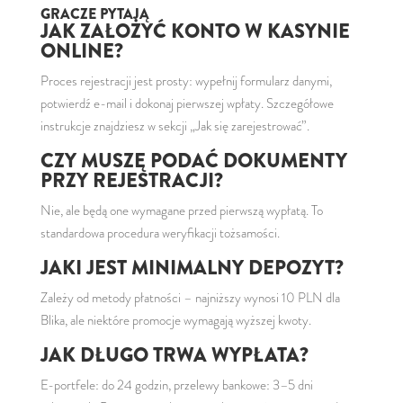
GRACZE PYTAJĄ
JAK ZAŁOŻYĆ KONTO W KASYNIE
ONLINE?
Proces rejestracji jest prosty: wypełnij formularz danymi,
potwierdź e-mail i dokonaj pierwszej wpłaty. Szczegółowe
instrukcje znajdziesz w sekcji „Jak się zarejestrować”.
CZY MUSZĘ PODAĆ DOKUMENTY
PRZY REJESTRACJI?
Nie, ale będą one wymagane przed pierwszą wypłatą. To
standardowa procedura weryfikacji tożsamości.
JAKI JEST MINIMALNY DEPOZYT?
Zależy od metody płatności – najniższy wynosi 10 PLN dla
Blika, ale niektóre promocje wymagają wyższej kwoty.
JAK DŁUGO TRWA WYPŁATA?
E-portfele: do 24 godzin, przelewy bankowe: 3–5 dni