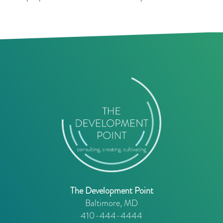
The Development Point
Baltimore, MD
410-444-4444