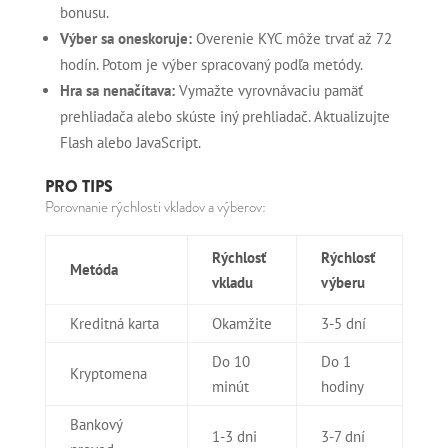
bonusu.
Výber sa oneskoruje:
Overenie KYC môže trvať až 72
hodín. Potom je výber spracovaný podľa metódy.
Hra sa nenačítava:
Vymažte vyrovnávaciu pamäť
prehliadača alebo skúste iný prehliadač. Aktualizujte
Flash alebo JavaScript.
PRO TIPS
Porovnanie rýchlosti vkladov a výberov:
Rýchlosť
Rýchlosť
Metóda
vkladu
výberu
Kreditná karta
Okamžite
3-5 dní
Do 10
Do 1
Kryptomena
minút
hodiny
Bankový
1-3 dni
3-7 dní