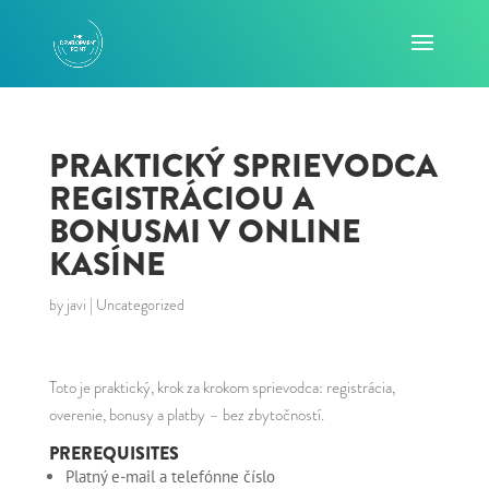
PRAKTICKÝ SPRIEVODCA
REGISTRÁCIOU A
BONUSMI V ONLINE
KASÍNE
by
javi
|
Uncategorized
Toto je praktický, krok za krokom sprievodca: registrácia,
overenie, bonusy a platby – bez zbytočností.
PREREQUISITES
Platný e-mail a telefónne číslo