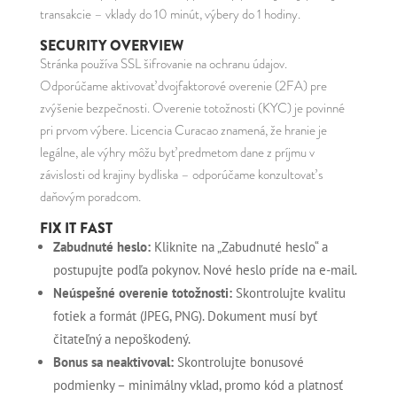
transakcie – vklady do 10 minút, výbery do 1 hodiny.
SECURITY OVERVIEW
Stránka používa SSL šifrovanie na ochranu údajov.
Odporúčame aktivovať dvojfaktorové overenie (2FA) pre
zvýšenie bezpečnosti. Overenie totožnosti (KYC) je povinné
pri prvom výbere. Licencia Curacao znamená, že hranie je
legálne, ale výhry môžu byť predmetom dane z príjmu v
závislosti od krajiny bydliska – odporúčame konzultovať s
daňovým poradcom.
FIX IT FAST
Zabudnuté heslo:
Kliknite na „Zabudnuté heslo“ a
postupujte podľa pokynov. Nové heslo príde na e-mail.
Neúspešné overenie totožnosti:
Skontrolujte kvalitu
fotiek a formát (JPEG, PNG). Dokument musí byť
čitateľný a nepoškodený.
Bonus sa neaktivoval:
Skontrolujte bonusové
podmienky – minimálny vklad, promo kód a platnosť