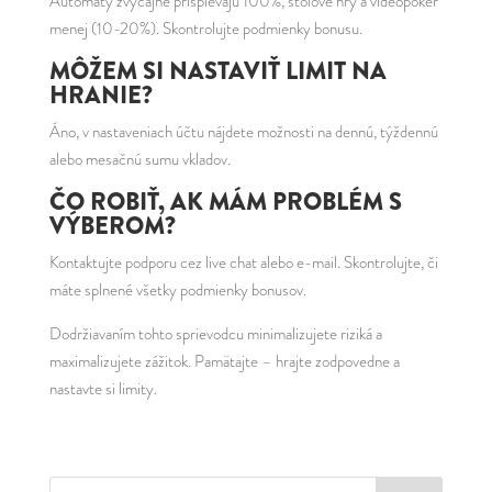
Automaty zvyčajne prispievajú 100%, stolové hry a videopoker
menej (10-20%). Skontrolujte podmienky bonusu.
MÔŽEM SI NASTAVIŤ LIMIT NA
HRANIE?
Áno, v nastaveniach účtu nájdete možnosti na dennú, týždennú
alebo mesačnú sumu vkladov.
ČO ROBIŤ, AK MÁM PROBLÉM S
VÝBEROM?
Kontaktujte podporu cez live chat alebo e-mail. Skontrolujte, či
máte splnené všetky podmienky bonusov.
Dodržiavaním tohto sprievodcu minimalizujete riziká a
maximalizujete zážitok. Pamätajte – hrajte zodpovedne a
nastavte si limity.