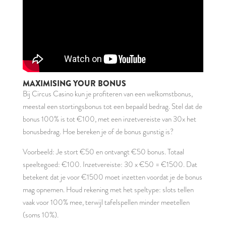
MAXIMISING YOUR BONUS
Bij Circus Casino kun je profiteren van een welkomstbonus,
meestal een stortingsbonus tot een bepaald bedrag. Stel dat de
bonus 100% is tot €100, met een inzetvereiste van 30x het
bonusbedrag. Hoe bereken je of de bonus gunstig is?
Voorbeeld: Je stort €50 en ontvangt €50 bonus. Totaal
speeltegoed: €100. Inzetvereiste: 30 x €50 = €1500. Dat
betekent dat je voor €1500 moet inzetten voordat je de bonus
mag opnemen. Houd rekening met het speltype: slots tellen
vaak voor 100% mee, terwijl tafelspellen minder meetellen
(soms 10%).