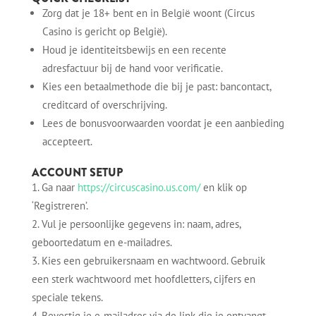
Zorg dat je 18+ bent en in België woont (Circus
Casino is gericht op België).
Houd je identiteitsbewijs en een recente
adresfactuur bij de hand voor verificatie.
Kies een betaalmethode die bij je past: bancontact,
creditcard of overschrijving.
Lees de bonusvoorwaarden voordat je een aanbieding
accepteert.
ACCOUNT SETUP
Ga naar
https://circuscasino.us.com/
en klik op
‘Registreren’.
Vul je persoonlijke gegevens in: naam, adres,
geboortedatum en e-mailadres.
Kies een gebruikersnaam en wachtwoord. Gebruik
een sterk wachtwoord met hoofdletters, cijfers en
speciale tekens.
Bevestig je e-mailadres via de link die je ontvangt.