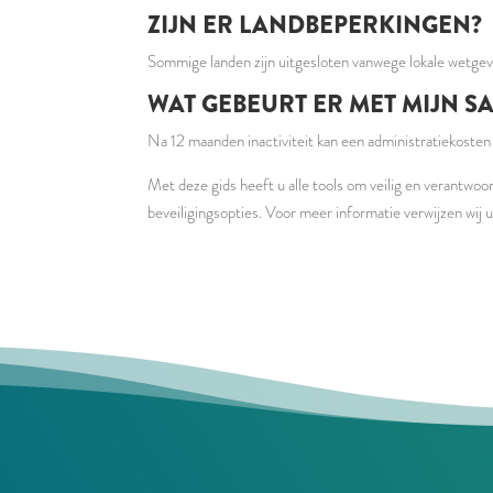
ZIJN ER LANDBEPERKINGEN?
Sommige landen zijn uitgesloten vanwege lokale wetgev
WAT GEBEURT ER MET MIJN S
Na 12 maanden inactiviteit kan een administratiekosten
Met deze gids heeft u alle tools om veilig en verantwoo
beveiligingsopties. Voor meer informatie verwijzen wij u