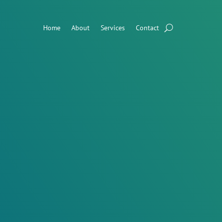
Home
About
Services
Contact