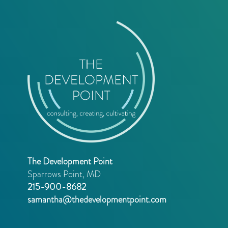
The Development Point
Sparrows Point, MD
215-900-8682
samantha@thedevelopmentpoint.com