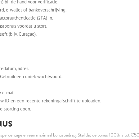
) bij de hand voor verificatie.
rd, e-wallet of bankoverschrijving.
ctorauthenticatie (2FA) in.
tbonus voordat u stort.
eft (bijv. Curaçao).
tedatum, adres.
Gebruik een uniek wachtwoord.
w e-mail.
w ID en een recente rekeningafschrift te uploaden.
e storting doen.
NUS
ngspercentage en een maximaal bonusbedrag. Stel dat de bonus 100% is tot €5