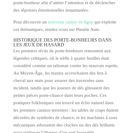
porte‑bonheur afin d’attirer l’attention et de déclencher
des réponses émotionnelles instantanées.
Pour découvrir un
nouveau casino en ligne
qui exploite
ces thématiques, rendez‑vous sur Planète Asm.
HISTORIQUE DES PORTE‑BONHEURS DANS
LES JEUX DE HASARD
Les premiers récits de porte‑bonheurs remontent aux
légendes celtiques, où le trèfle à quatre feuilles était
considéré comme un talisman contre les mauvais esprits.
Au Moyen‑Âge, les marins accrochaient des fers à
cheval aux mats pour assurer des traversées sans
incident, tandis que les joueurs de dés glissaient des
petites pièces porte‑chance dans leurs poches. Ces
pratiques folkloriques ont trouvé un écho naturel dans
les premiers casinos terrestres : les tables de craps étaient
décorées de symboles de chance, et les machines à sous
mécaniques arboraient des cloches ou des dés brillants
pour renforcer l’illusion d’un sort favorable.