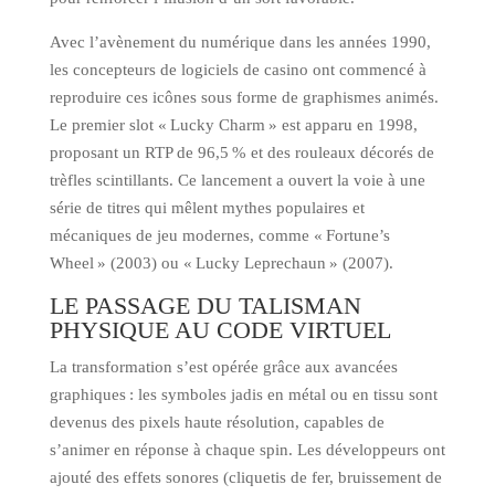
Avec l’avènement du numérique dans les années 1990,
les concepteurs de logiciels de casino ont commencé à
reproduire ces icônes sous forme de graphismes animés.
Le premier slot « Lucky Charm » est apparu en 1998,
proposant un RTP de 96,5 % et des rouleaux décorés de
trèfles scintillants. Ce lancement a ouvert la voie à une
série de titres qui mêlent mythes populaires et
mécaniques de jeu modernes, comme « Fortune’s
Wheel » (2003) ou « Lucky Leprechaun » (2007).
LE PASSAGE DU TALISMAN
PHYSIQUE AU CODE VIRTUEL
La transformation s’est opérée grâce aux avancées
graphiques : les symboles jadis en métal ou en tissu sont
devenus des pixels haute résolution, capables de
s’animer en réponse à chaque spin. Les développeurs ont
ajouté des effets sonores (cliquetis de fer, bruissement de