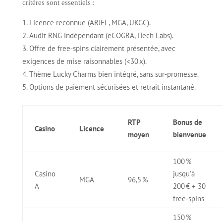
critères sont essentiels :
Licence reconnue (ARJEL, MGA, UKGC).
Audit RNG indépendant (eCOGRA, iTech Labs).
Offre de free‑spins clairement présentée, avec
exigences de mise raisonnables (<30 x).
Thème Lucky Charms bien intégré, sans sur‑promesse.
Options de paiement sécurisées et retrait instantané.
RTP
Bonus de
Casino
Licence
moyen
bienvenue
100 %
Casino
jusqu’à
MGA
96,5 %
A
200 € + 30
free‑spins
150 %