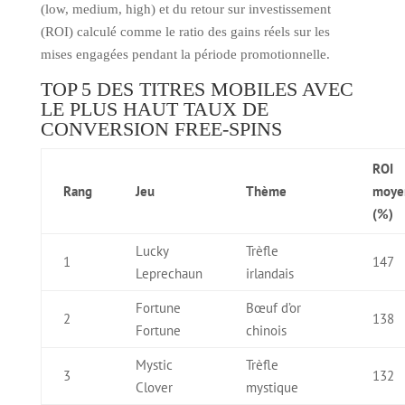
(low, medium, high) et du retour sur investissement
(ROI) calculé comme le ratio des gains réels sur les
mises engagées pendant la période promotionnelle.
TOP 5 DES TITRES MOBILES AVEC
LE PLUS HAUT TAUX DE
CONVERSION FREE‑SPINS
ROI
Rang
Jeu
Thème
moye
(%)
Lucky
Trèfle
1
147
Leprechaun
irlandais
Fortune
Bœuf d’or
2
138
Fortune
chinois
Mystic
Trèfle
3
132
Clover
mystique