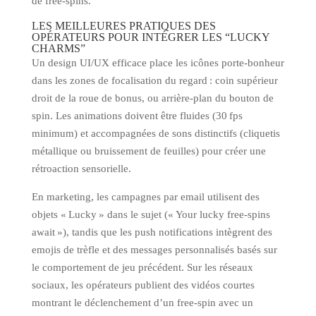
de free‑spins.
LES MEILLEURES PRATIQUES DES
OPÉRATEURS POUR INTÉGRER LES “LUCKY
CHARMS”
Un design UI/UX efficace place les icônes porte‑bonheur
dans les zones de focalisation du regard : coin supérieur
droit de la roue de bonus, ou arrière‑plan du bouton de
spin. Les animations doivent être fluides (30 fps
minimum) et accompagnées de sons distinctifs (cliquetis
métallique ou bruissement de feuilles) pour créer une
rétroaction sensorielle.
En marketing, les campagnes par email utilisent des
objets « Lucky » dans le sujet (« Your lucky free‑spins
await »), tandis que les push notifications intègrent des
emojis de trèfle et des messages personnalisés basés sur
le comportement de jeu précédent. Sur les réseaux
sociaux, les opérateurs publient des vidéos courtes
montrant le déclenchement d’un free‑spin avec un