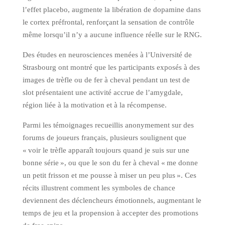
l’effet placebo, augmente la libération de dopamine dans
le cortex préfrontal, renforçant la sensation de contrôle
même lorsqu’il n’y a aucune influence réelle sur le RNG.
Des études en neurosciences menées à l’Université de
Strasbourg ont montré que les participants exposés à des
images de trèfle ou de fer à cheval pendant un test de
slot présentaient une activité accrue de l’amygdale,
région liée à la motivation et à la récompense.
Parmi les témoignages recueillis anonymement sur des
forums de joueurs français, plusieurs soulignent que
« voir le trèfle apparaît toujours quand je suis sur une
bonne série », ou que le son du fer à cheval « me donne
un petit frisson et me pousse à miser un peu plus ». Ces
récits illustrent comment les symboles de chance
deviennent des déclencheurs émotionnels, augmentant le
temps de jeu et la propension à accepter des promotions