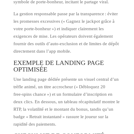
symbole de porte‑bonheur, incitant le partage viral.
La gestion responsable passe par la transparence : éviter
les promesses excessives (« Gagnez le jackpot grâce à
votre porte‑bonheur ») et indiquer clairement les
exigences de mise. Les opérateurs doivent également
fournir des outils d’auto‑exclusion et de limites de dépôt
directement dans l’app mobile.
EXEMPLE DE LANDING PAGE
OPTIMISÉE
Une landing page dédiée présente un visuel central d’un
trèfle animé, un titre accrocheur (« Débloquez 20
free‑spins chance ») et un formulaire d’inscription en
deux clics. En dessous, un tableau récapitulatif montre le
RTP, la volatilité et le montant du bonus, tandis qu’un
badge « Retrait instantané » rassure le joueur sur la
rapidité des paiements.