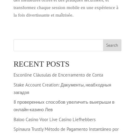
des meilleures offres et des pratiques sécurisées, et
transformez chaque session mobile en une expérience à
la fois divertissante et maîtrisée.
Search
RECENT POSTS
Esconline Cláusulas de Encerramento de Conta
Stake Account Creation: Дакументы, неабходныя
загадзя
8 проверенных способов увеличить выигрыши в
онлайн‑казино Лев
Baloo Casino Voor Live Casino Liefhebbers
Spinaura Trustly Método de Pagamento Instantâneo por