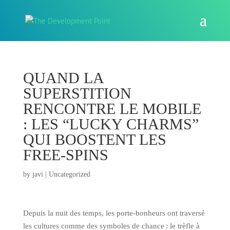
QUAND LA
SUPERSTITION
RENCONTRE LE MOBILE
: LES “LUCKY CHARMS”
QUI BOOSTENT LES
FREE‑SPINS
by
javi
|
Uncategorized
Depuis la nuit des temps, les porte‑bonheurs ont traversé
les cultures comme des symboles de chance : le trèfle à