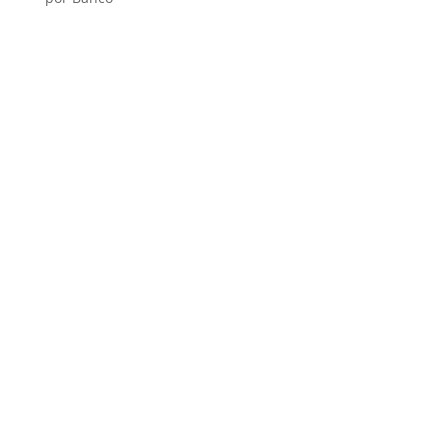
SEND A MESSAGE