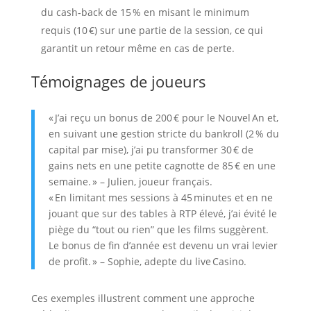
du cash‑back de 15 % en misant le minimum
requis (10 €) sur une partie de la session, ce qui
garantit un retour même en cas de perte.
Témoignages de joueurs
« J’ai reçu un bonus de 200 € pour le Nouvel An et,
en suivant une gestion stricte du bankroll (2 % du
capital par mise), j’ai pu transformer 30 € de
gains nets en une petite cagnotte de 85 € en une
semaine. » – Julien, joueur français.
« En limitant mes sessions à 45 minutes et en ne
jouant que sur des tables à RTP élevé, j’ai évité le
piège du “tout ou rien” que les films suggèrent.
Le bonus de fin d’année est devenu un vrai levier
de profit. » – Sophie, adepte du live Casino.
Ces exemples illustrent comment une approche