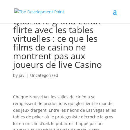
Quand le grand écran
flirte avec les tables
virtuelles : ce que les
films de casino ne
montrent pas aux
joueurs de live Casino
by
javi
|
Uncategorized
Chaque Nouvel An, les salles de cinéma se
remplissent de productions qui glorifient le monde
des jeux d’argent. Entre les néons de Las Vegas et les
tables de poker où le protagoniste décroche le gros
lot en un clin d’œil, le public est happé par un