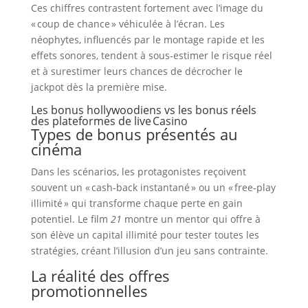
Ces chiffres contrastent fortement avec l’image du
« coup de chance » véhiculée à l’écran. Les
néophytes, influencés par le montage rapide et les
effets sonores, tendent à sous‑estimer le risque réel
et à surestimer leurs chances de décrocher le
jackpot dès la première mise.
Les bonus hollywoodiens vs les bonus réels
des plateformes de live Casino
Types de bonus présentés au
cinéma
Dans les scénarios, les protagonistes reçoivent
souvent un « cash‑back instantané » ou un « free‑play
illimité » qui transforme chaque perte en gain
potentiel. Le film
21
montre un mentor qui offre à
son élève un capital illimité pour tester toutes les
stratégies, créant l’illusion d’un jeu sans contrainte.
La réalité des offres
promotionnelles