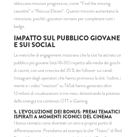
sbloccano missioni progressive, come “Find the missing
cassette” o “Rescue Eleven”. Queste missioni aumentano la
ritenzione, poiché i giocatori tornano per completare tutti i
badge.
IMPATTO SUL PUBBLICO GIOVANE
E SUI SOCIAL
Le metriche di engagement mostrano che la slot ha attirato un
pubblico più giovane (età 18‑30) rispetto alla media dei giochi
di casinò, con una crescita del 35 % dei follower sui canali
Instagram degli operatori che hanno promosso la slot. Inoltre, i
meme e i video “reaction” su TikTok hanno generato oltre
12 milioni di visualizzazioni in tre mesi, dimostrando la potenza
della sinergia tra contenuti OTT e iGaming.
5. L’EVOLUZIONE DEI BONUS: PREMI TEMATICI
ISPIRATI A MOMENTI ICONICI DEL CINEMA
I bonus tematici sono diventati un vero e proprio punto di
differenziazione. Prendiamo ad esempio la slot “Titanic” di Red