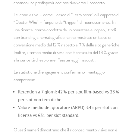
creando una predisposizione positiva verso il prodotto.
Le icone visive – come il casco di “Terminator” o il cappotto di
“Doctor Who” – fungono da “trigger” di riconoscimento. In
una ricerca interna condotta da un operatore europeo, i titoli
con branding cinematografico hanno mostrato un tasso di
conversione medio del 12 % rispetto al 7 % delle slot generiche.
Inoltre, il tempo medio di sessione è cresciuto del 18 % grazie
alla curiosità di esplorare i “easter egg” nascosti.
Le statistiche di engagement confermano il vantaggio
competitivo:
Retention a 7 giorni: 42 % per slot film‑based vs 28 %
per slot non tematiche.
Valore medio del giocatore (ARPU): €45 per slot con
licenza vs €31 per slot standard.
Questi numeri dimostrano che il riconoscimento visivo non è