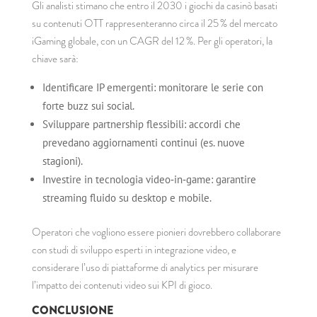
Gli analisti stimano che entro il 2030 i giochi da casinò basati
su contenuti OTT rappresenteranno circa il 25 % del mercato
iGaming globale, con un CAGR del 12 %. Per gli operatori, la
chiave sarà:
Identificare IP emergenti: monitorare le serie con
forte buzz sui social.
Sviluppare partnership flessibili: accordi che
prevedano aggiornamenti continui (es. nuove
stagioni).
Investire in tecnologia video‑in‑game: garantire
streaming fluido su desktop e mobile.
Operatori che vogliono essere pionieri dovrebbero collaborare
con studi di sviluppo esperti in integrazione video, e
considerare l’uso di piattaforme di analytics per misurare
l’impatto dei contenuti video sui KPI di gioco.
CONCLUSIONE