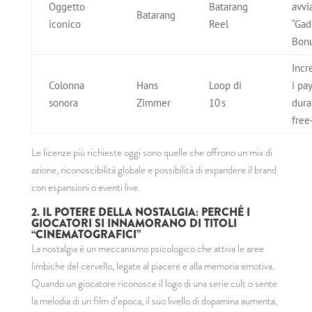
Oggetto
Batarang
avvia
Batarang
iconico
Reel
“Gad
Bon
Incr
Colonna
Hans
Loop di
i pa
sonora
Zimmer
10 s
dura
free
Le licenze più richieste oggi sono quelle che offrono un mix di
azione, riconoscibilità globale e possibilità di espandere il brand
con espansioni o eventi live.
2. IL POTERE DELLA NOSTALGIA: PERCHÉ I
GIOCATORI SI INNAMORANO DI TITOLI
“CINEMATOGRAFICI”
La nostalgia è un meccanismo psicologico che attiva le aree
limbiche del cervello, legate al piacere e alla memoria emotiva.
Quando un giocatore riconosce il logo di una serie cult o sente
la melodia di un film d’epoca, il suo livello di dopamina aumenta,