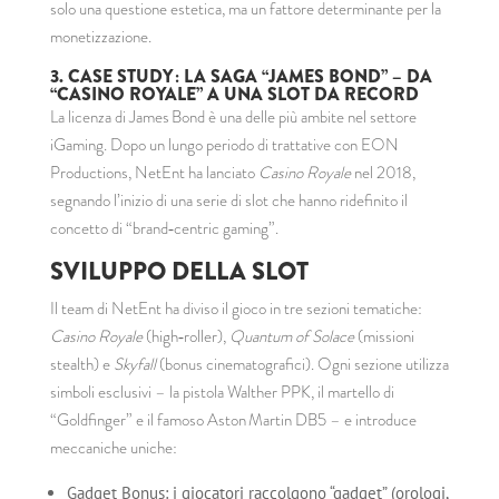
solo una questione estetica, ma un fattore determinante per la
monetizzazione.
3. CASE STUDY : LA SAGA “JAMES BOND” – DA
“CASINO ROYALE” A UNA SLOT DA RECORD
La licenza di James Bond è una delle più ambite nel settore
iGaming. Dopo un lungo periodo di trattative con EON
Productions, NetEnt ha lanciato
Casino Royale
nel 2018,
segnando l’inizio di una serie di slot che hanno ridefinito il
concetto di “brand‑centric gaming”.
SVILUPPO DELLA SLOT
Il team di NetEnt ha diviso il gioco in tre sezioni tematiche:
Casino Royale
(high‑roller),
Quantum of Solace
(missioni
stealth) e
Skyfall
(bonus cinematografici). Ogni sezione utilizza
simboli esclusivi – la pistola Walther PPK, il martello di
“Goldfinger” e il famoso Aston Martin DB5 – e introduce
meccaniche uniche:
Gadget Bonus: i giocatori raccolgono “gadget” (orologi,