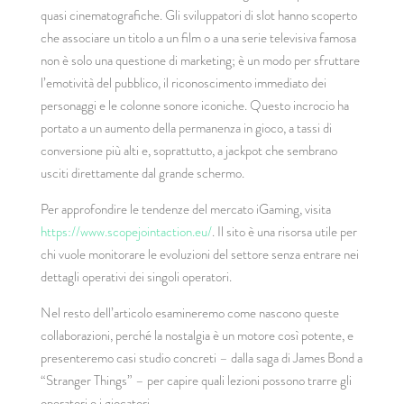
quasi cinematografiche. Gli sviluppatori di slot hanno scoperto
che associare un titolo a un film o a una serie televisiva famosa
non è solo una questione di marketing; è un modo per sfruttare
l’emotività del pubblico, il riconoscimento immediato dei
personaggi e le colonne sonore iconiche. Questo incrocio ha
portato a un aumento della permanenza in gioco, a tassi di
conversione più alti e, soprattutto, a jackpot che sembrano
usciti direttamente dal grande schermo.
Per approfondire le tendenze del mercato iGaming, visita
https://www.scopejointaction.eu/
. Il sito è una risorsa utile per
chi vuole monitorare le evoluzioni del settore senza entrare nei
dettagli operativi dei singoli operatori.
Nel resto dell’articolo esamineremo come nascono queste
collaborazioni, perché la nostalgia è un motore così potente, e
presenteremo casi studio concreti – dalla saga di James Bond a
“Stranger Things” – per capire quali lezioni possono trarre gli
operatori e i giocatori.