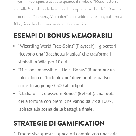
Tiger: il free‑spins è attivato quando il simbolo “Rose” atterra
sul rullo 5, replicando la scena del “cappello sul bordo”. Durante
il round, un “Iceberg Multiplier” può raddoppiare i payout fino a
10 x, ricordando il momento critico del film.
ESEMPI DI BONUS MEMORABILI
“Wizarding World Free‑Spins” (Playtech): i giocatori
ricevono una “Bacchetta Magica” che trasforma i
simboli in Wild per 10 giri.
“Mission: Impossible – Heist Bonus” (Blueprint): un
mini‑gioco di “lock‑picking” dove ogni tentativo
corretto aggiunge €500 al jackpot.
“Gladiator – Colosseum Bonus” (Betsoft): una ruota
della fortuna con premi che vanno da 2 x a 100 x,
ispirata alla scena della battaglia finale.
STRATEGIE DI GAMIFICATION
Progressive quests: i giocatori completano una serie