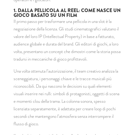
1. DALLA PELLICOLA AL REEL: COME NASCE UN
GIOCO BASATO SU UN FILM
Il primo passo per trasformare una pellicola in una slot è la
negoziazione della licenza. Gli studi cinematografici valutano il
valore del loro IP (Intellectual Property) in base a fatturato,
audience globale e durata del brand. Gli editori di giochi, a loro
volta, presentano un concept che dimostri come la storia possa
tradursi in meccaniche di gioco profittevoli.
Una volta ottenuta l’autorizzazione, il team creativo analizza la
sceneggiatura, i personaggi chiave e le tracce musicali più
riconoscibili. Da qui nascono le decisioni su quali elementi
visuali inserire nei rulli: simboli di protagonisti, oggetti di scena
e momenti clou della trama. La colonna sonora, spesso
licenziata separatamente, è adattata per creare loop di pochi
secondi che mantengono l’atmosfera senza interrompere il
flusso di gioco.