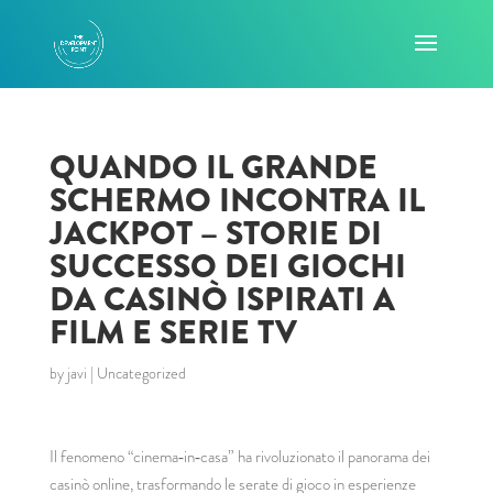
QUANDO IL GRANDE
SCHERMO INCONTRA IL
JACKPOT – STORIE DI
SUCCESSO DEI GIOCHI
DA CASINÒ ISPIRATI A
FILM E SERIE TV
by
javi
|
Uncategorized
Il fenomeno “cinema‑in‑casa” ha rivoluzionato il panorama dei
casinò online, trasformando le serate di gioco in esperienze